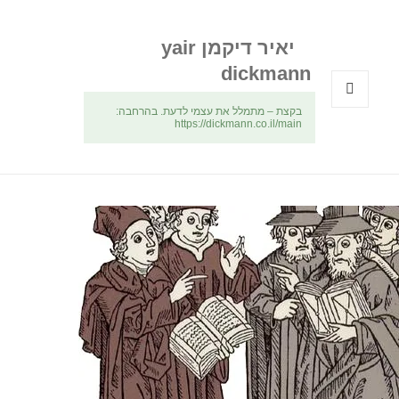
יאיר דיקמן yair
dickmann
בקצת – מתמלל את עצמי לדעת. בהרחבה:
תפריטים
https://dickmann.co.il/main
ווידג'טים