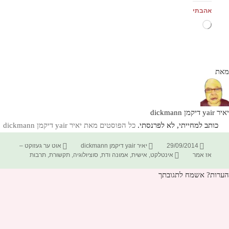
אהבתי
טוען...
מאת
יאיר yair דיקמן dickmann
כותב למחייתי, לא לפרנסתי.
כל הפוסטים מאת יאיר yair דיקמן dickmann‏
פורסם
מחבר
קטגוריות
29/09/2014
יאיר yair דיקמן dickmann
אוט ער געזוקט –
בתאריך
תגיות
אז אמר
אינטלקט
,
אישית
,
אמונה ודת
,
סוציולוגיה
,
תקשורת
,
תרבות
הערות? אשמח לתגובתך