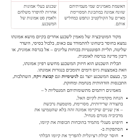
האשמת מאמינים שמי מעמיתיהם
שכנוע בעלי אמונות
שזונח אמונה במתכונת המסויימת
אחרות להיפרד משלהם
מאיים על הקולקטיב ונתפש כמחליש
ולאמץ סט אמונות של
אותם.
המשכנע.
מקור המוטיבציה של מאמין לשכנע אחרים בקיום מושא אמונתו
נמצא בחוסר ביטחונו להתמודד עם כאוס, בלבול בסיסי, היעדר
שליטה, תליית הפוטנטיות בכוחות עליונים – אל בגרסה אמונית, או
ריבון מדינה בגרסה לאומנית.
תכלית השכנוע הוא חיזוק המשכנע מחשש רפיון אמונתו,
וזאת באמצעות גיוס דומים ותומכים בנגזרות אמונתו.
כך, בעצם המשכנע יוצר גם
לגיטימיות
וגם
קבוצת זיקה
, השתלבות,
התכנסות הזדהותית מנחמת ומחזקת.
מאמינים רותמים מתשומותיהם המנטליות ל –
הנחה מקדמית לקיום האל,
בתצורה שרירותית, מסויימת, מוטמעת נרכשת
– אין שניים שיקיימו אמונה זהה בלא שהטמיעו את
מרכיביה מגורם מנחיל.
חיפוש מעגלי מתמיד בהוכחות הכופות את קיומו,
הסתפקות ב-
חוסר יכולת רציונלית להפריך את קיומו הבלתי