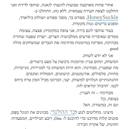
אחרי פחות מארבעה שבועות להגעתי לגאנה, שותפי לדירה ואני
החלטנו לצאת העירה עצמאית, ללא נהג. התחלנו ב-
HoneySuckle
, ספורט בר, מסכי ספורט ושולחן ביליארד,
ומפגש בריטים–זְנות מקומית.
בעוד שותפי לוגם בירה, אני צופה במקומית; פצצה, עצומת
ממדים שאיבריה פורצים ממלבושיה הצרים, יוצרת שפעה שחורה
מבהיקה, מפרקת במיומנות מדהימה את הגברים שמשחקים מולה
pool.
אני לא יודע לשחק.
המשחק, תחום עניין ומיומנות נרכשת על מצע כישורים.
מה שמעניין, מבחינתי, הוא היות המשחק כר למניירות, מנייברות,
מחוות, סלסולים, אורנמנטים, קישוטים, הסמלות וטקסים
התנהגותיים הנלווים למשחק. יעני, הברוטו מכיל המון טרה ביחס
לנטו. 'תרבות' קוראים לזה.
מבחינתי – זה העניין.
כצופה, כן?
וגם זה, במשורה, הא?
בר ההולנדי
מיצינו. מחליטים לנוע ל
. מכוונים את הגוגל מֶפְּס,
סוטים קלות מדרכנו כדי להיכנס ל- Osu, רובע הבילויים, המסעדות
והזונות, של אקרה הבירה.