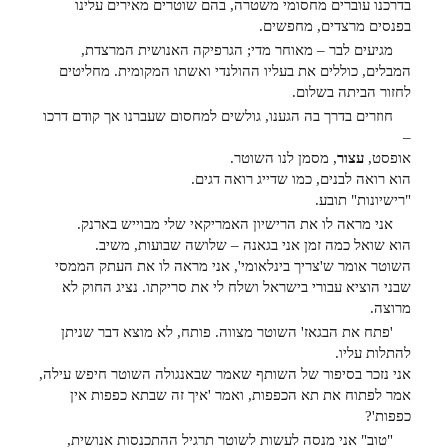
בדרכנו עוברים מחסומי משטרה, בהם שוטרים מאירים עלינו
בפנסים מרצדים, מחפשים.
מגיעים לבר – מאוחר מדי; הגרפיקה האנושית המרצדת,
המבלים, כוללים את בעליו ההולנדי ואשתו המקומית. מחליטים
לחזור הביתה בשלום.
חוזרים בדרך בה הגענו, גולשים למחסום שעברנו אך קודם דרכו
–
אופסט,
עצור
, מסמן לנו השוטר.
הוא רואה לבנים, כמו שדייג רואה דגים.
"רישיונות" תובע.
אני מראה לו את הרישיון האמריקאי שלי מבוייש בארנק.
הוא שואל כמה זמן אני בגאנה – שלושה שבועות, משיב.
השוטר אומר ש'צריך בינלאומי', אני מראה לו את העתק הממסי
שבני הוציא עבורי בישראל ושלח לי את סריקתו. נציג החוק לא
מרוצה.
'פתח את הבגאז' השוטר מצווה. פותח, לא מוצא דבר שניתן
להתלות עליו.
אני נזכר בסיפור של השותף שאמר שבאנגולה השוטר חיפש עילה,
אמר לפתוח את תא הכפפות, ואמר 'איך זה שבתא כפפות אין
כפפות'?
"טוב" אני מנסה לעשות לשוטר תרגיל ההתכנסות אנושית,