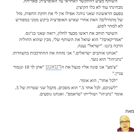
השותף מציע להתקשר לאחראי על האופרציה; פאדיחה.
מבחינתי עוד לא כלו הקיצין;
בפעם הראשונה שאני נוהג? אפילו אין לי את חזקת החפות, מזל
של מתחילים? וזאת אחרי שאיש האופרציה ביקש ממני במפורש
לא למהר לסוע.
השוטר תוחב את ראשו מבעד לחלון, רואה שאני בג'ינס.
"אמריקאים?" הוא שואל את השותף שלי, מבין שהוא החוליה
הרכה ביננו. "ישראל" נענה.
"אנחנו אוהבים ישראלים." אני מזהה את ההתרככות בהצהרתו.
"נתניהו!" הוא נוער.
דטאנט
"צ'מע" אני פונה אליו מנצל את ה
"אתן לך 10 ונגמור
עניין."
"לכל אחד", הוא אומר.
"לשניכ
ם, לכל אחד 5." הוא מסכים, מקבל שני שטרות של 5,
אומר "נתניהו" ושולייתו "טראמפ". ואנחנו נוסעים.
מאת