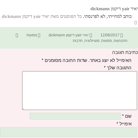
יאיר yair דיקמן dickmann
כותב למחייתי, לא לפרנסתי.
כל הפוסטים מאת יאיר yair דיקמן dickmann‏
פורסם
מחבר
קטגוריות
תגיות
12/08/2017
יאיר yair דיקמן dickmann
מסעות
בתאריך
התנהגות
,
מסעות
,
סוציולוגיה
,
תרבות
כתיבת תגובה
האימייל לא יוצג באתר.
שדות החובה מסומנים
*
התגובה שלך
*
שם
*
אימייל
*