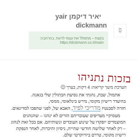
יאיר דיקמן yair
dickmann
בקצת – מתמלל את עצמי לדעת. בהרחבה:
תפריטים
https://dickmann.co.il/main
ווידג'טים
בזכות נתניהו
הערכת משך קריאה:
4
דקות, בערך 🙂
אתמול, שבת, נהגתי את נסיעת הבתולין שלי בגאנה.
בהיעדר רישיון מקומי, נדרש בינלאומי, ממסי,
מדריכי לפיד
חזרה לסבנטיז
, האבא של, לפני שהפכו למדינאים.
מעסיקיי מעדיפים שעובדיהם הזרים לא ינהגו – שהנהגים
המוצמדים יופקדו על שינוע העובדים ונשותיהם. אם בכל זאת לנהוג
– רק לאחר שלושה חודשי שהייה, ניסיון והיכרות, לאחר הנפקת
רישיון מקומי, טררם ביורוקרטי שלם.