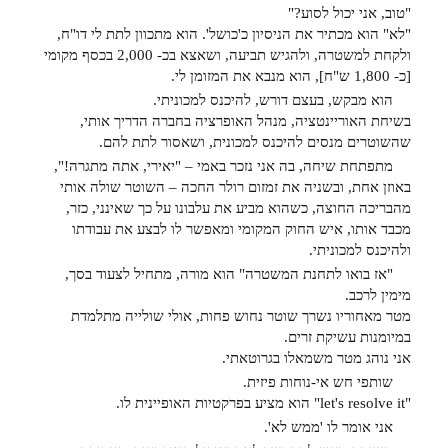
"טוב, אני יכול לסוע?"
"לא" הוא מכתיר את הניסיון כ'כושל'. הוא מתכוון לתת לי דו"ח,
ולקחת למשטרה, ולהגיש תביעה, ושאצא בכ- 2,000 בכסף מקומי
[כ- 1,800 ש"ח], הוא מנבא את המזומן לי.
הוא מבקש, בעצם דורש, להיכנס למכוניתי.
בשיחת האוריי
נטציה, מנהל האופרציה בחברה הדריך אותי,
שהשוטרים מנסים להיכנס למכונית, ושאסור לתת להם.
מתפתחת שיחה, בה אני נזכר באמי – "יאירי, אתה מתגרה!",
באוזן אחת, ובשניה את זמזום רולר החכה – השוטר שולה אותי
מהבריכה החוצה, כשהוא מביע את עלבונו על כך שאינני, כזר,
מכבד אותו, איש החוק המקומי ומאפשר לו לבצע את עבודתו
ולהיכנס למכוניתי.
"אז בואו לתחנת המשטרה" הוא מורה, מתחיל לצעוד בסך,
מימין לרכב.
מטר מאחוריו נשרך שוטר נחוש פחות, אולי שולייה מתלמדת
במיומנות עשיקת זרים.
אני נוהג מטר משמאלו בגרוטאתי.
שותפי חש אי-נוחות פיזית.
"let's resolve it" הוא מציע בפרקטיות האופיינית לו.
אני אומר לו 'ממש לא'.