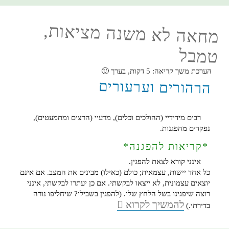
מחאה לא משנה מציאות,
טמבל
הערכת משך קריאה:
5
דקות, בערך 🙂
הרהורים וערעורים
רבים מידידיי (ההולכים וכלים), מרעיי (הרצים ומתמעטים),
נפקדים מהפגנות.
*קריאות להפגנה*
אינני קורא לצאת להפגין.
כל אחד יישות, עצמאית; כולם (כאילו) מבינים את המצב. אם אינם
יוצאים עצמונית, לא ייצאו לבקשתי. אם כן יעתרו לבקשתי, אינני
רוצה שיפגינו בשל הלחץ שלי. (להפגין בשבילי? שיחליפו נורה
מחאה
להמשיך לקרוא
בדירתי.)
לא
משנה