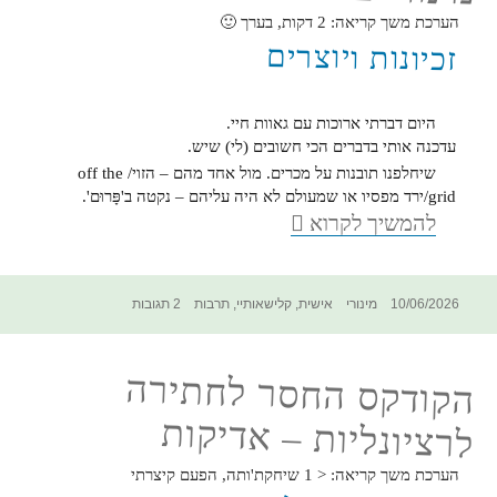
פרא
הערכת משך קריאה:
2
דקות, בערך 🙂
אציל
זכיונות ויוצרים
היום דברתי ארוכות עם גאוות חיי.
עדכנה אותי בדברים הכי חשובים (לי) שיש.
שיחלפנו תובנות על מכרים. מול אחד מהם – הזוי/ off the
grid/ירד מפסיו או שמעולם לא היה עליהם – נקטה ב'פָּרוּם'.
מינורי
להמשיך לקרוא
ב-פרימות
פורסם
קטגוריות
תגיות
על
10/06/2026
מינורי
אישית
,
קלישאותיי
,
תרבות
2 תגובות
בתאריך
מינורי
ב-פרימות
הקודקס החסר לחתירה
לרציונליות – אדיקות
הערכת משך קריאה:
< 1
שיחקת'ותה, הפעם קיצרתי