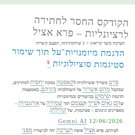
הקודקס
החסר
לחתירה
הקודקס החסר לחתירה
לרציונליות
–
לרציונליות – פרא אציל
שווי
הערכת משך קריאה:
< 1
שיחקת'ותה, הפעם קיצרתי
הדגמת מיומנויות־על תוך שימור
סטיגמות סוציולוגיות
$
פרט
קאסטה
יחסית
משוייך סוציולוגית ל
נמוכה
למתייגים,
מהם
אשרור
ביניהם
שמקבל
על השתלבותו
, באמצעות
שימוש
הדגמה ו
בכישורים ובמיומנויות
הם
גאים
שייך
עצמם
שמירה
אותנטיות
ש
ל
ל
תוך
על
–
קהילתו
מאפיינים וגינונים – סטיגמות, של
.
Gemni AI
12/06/2026
אציל
הערכת
מפני
לעיתים, פרא
סופח
יתר לכישוריו