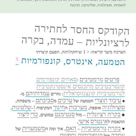
לאומיות
,
סוציולוגיה
,
פוליטיקה
,
תרבות
הקודקס החסר לחתירה
לרציונליות – עמדה, בקרה
הערכת משך קריאה:
< 1
שיחקת'ותה, הפעם קיצרתי
הטמעה, אינטרס, קונפורמיות
$
פרטים
נורמטיבים
סאחים קונפורמים
(
קונסרבטיבים מתכנסים אינסטינקטיבית
לנורמטיביות קונצנזוסיאלית
עמדותיהם
)
גוזרים
מ-
עיבוד
תוצרי
ערכים
סביבתם
♠
הטמעה של
מ
– משפחה,
סוציולוגיה
מערכות
חינוך
ו
שלטונות
אופפת,
ה
המקיפות
–
,
בקרה רציונלית
סנטימנט
כדי
ליצור
♣
– מול
טמועים,
אינטרס
אישי
התאמה ל
,
בקרת
נורמטיביות
האם
משמעויות
♥
–
, איך ומה ה
של
עמדה
קונפורמיות
נתפשת
מול
.