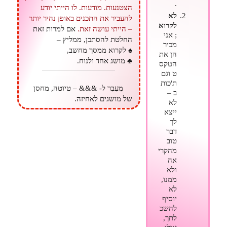
.
הצטנעות. מודעות. לו הייתי יודע
לא
להעביר את התכנים באופן נהיר יותר
לקרוא
– הייתי עושה זאת.
אם למרות זאת
; אני
החלטת להסתכן, ממליץ –
מכיר
♠ לקרוא ממסך מחשב,
הן את
♣ מושג אחד ולנוח.
הטקס
ט וגם
ת'כות
מְעֶבֶר ל- &&& – טיוטה, מחסן
ב –
של מושגים לאחיזה.
לא
ייצא
לך
דבר
טוב
מהקרי
אה
ולא
ממנו,
לא
יוסיף
להשכ
לתך,