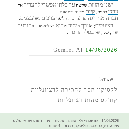
ישנן
מהויות
עד
בלתי
אפשרי
להעריך
שקשה
את
ערכן
קיום
כחיים,
מדינה ובטחונה …,
חברה
מחריגה
הערכת
ערכים
עצמם
מ
חלופה
כשל
.
רציונלית
ערך
יחיד
הוא
תודעה
; ה
ה
ש
כשלעצמו – ה
.
בעלי
תודעה
שלך, שלי, של
.
__________
Gemini AI
14/06/2026
#רצי1נל
לקסיקון חסר לחתירה לרציונליות
קודקס מהות רציונליות
פורסם
קטגוריות
תגיות
14/06/2026
קודקסרציונלי
,
תשומות מנטליות
אחיזה תודעתית
,
אינטלקט
,
בתאריך
על
אמונה ודת
,
התנהגות
,
פוליטיקה
,
תרבות
4 תגובות