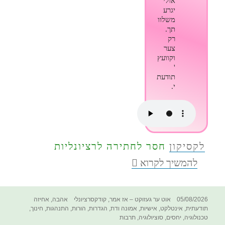
אולי
יגרע
משלוו
תך.
רק
צער
וקוועץ
'
תודעת
י.
לקסיקון
חסר לחתירה לרציונליות
קודקס
להמשיך לקרוא
חסר*
לחתירה
לרציונליות
פורסם
קטגוריות
תגיות
05/08/2026
אוט ער געזוקט – אז אמר
,
קודקסרציונלי
אהבה
,
אחיזה
בתאריך
תודעתית
,
אינטלקט
,
אישיות
,
אמונה ודת
,
הגדרות
,
הורות
,
התנהגות
,
חינוך
,
טכנולוגיה
,
יחסים
,
סוציולוגיה
,
תרבות