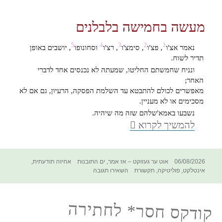
מעשה בחמישה בלבלנים
5
4
3
2
1
נאמר אצ'ו
, פצ'ו
, סימצ'ו
, רצ'ו
וסחונופו
, יושבים באופן
תדיר לשוח.
ונניח שחמשתם החליטו, שמעתה לא נכנסים אחד לדברי
האחר;
מאפשרים לכולם להתבטא עד השלמת הפסקה, הרעיון, גם אם לא
מסכימים או לא מעניין.
נשבעו באמא'שלהם שזה מה שיהיה.
פרדוקס
להמשיך לקרוא
חוקה
פורסם
קטגוריות
תגיות
06/08/2026
אוט ער געזוקט – אז אמר
,
ים התובנות
אחיזה תודעתית
,
בתאריך
עבור
אינטלקט
,
פוליטיקה
,
תקשורת
השאירו תגובה
פרדוקס
חוקה
קודקס חסר* לחתירה