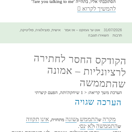
הסתובבתי אליו, בתהייה 'are you talking to me?'
BBדאר
להמשיך לקרוא
–
בסופר
פורסם
קטגוריות
תגיות
31/07/2026
אוט ער געזוקט – אז אמר
אישית
,
סוציולוגיה
,
פוליטיקה
,
בתאריך
עבור
תרבות
השאירו תגובה
BBדאר
–
בסופר
הקודקס החסר לחתירה
לרציונליות – אמונה
שהתממשה
הערכת משך קריאה:
< 1
שיחקת'ותה, הפעם קיצרתי
הערכה שגויה
מקרה
התממש
שונה
אינו
תקווה
ש
ב
מתחזית,
התממשה
לא
נס
ש
ו
'
'.