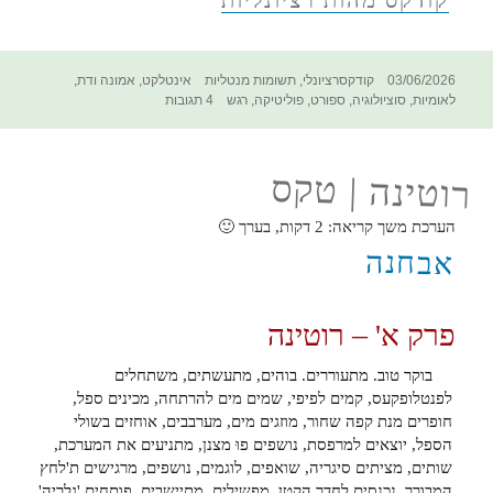
פורסם
קטגוריות
תגיות
03/06/2026
קודקסרציונלי
,
תשומות מנטליות
אינטלקט
,
אמונה ודת
,
בתאריך
על
לאומיות
,
סוציולוגיה
,
ספורט
,
פוליטיקה
,
רגש
4 תגובות
הקודקס
החסר
לחתירה
רוטינה | טקס
לרציונליות
–
אדיקות
הערכת משך קריאה:
2
דקות, בערך 🙂
אבחנה
פרק א' – רוטינה
בוקר טוב. מתעוררים. בוהים, מתעשתים, משתחלים
לפנטלופקעס, קמים לפיפי, שמים מים להרתחה, מכינים ספל,
חופרים מנת קפה שחור, מוזגים מים, מערבבים, אוחזים בשולי
הספל, יוצאים למרפסת, נושפים פוּ מצנן, מתניעים את המערכת,
שותים, מציתים סיגריה, שואפים, לוגמים, נושפים, מרגישים ת'לחץ
המבורך, נכנסים לחדר הקטן, מפשילים, מתיישבים, פותחים 'גלריה'