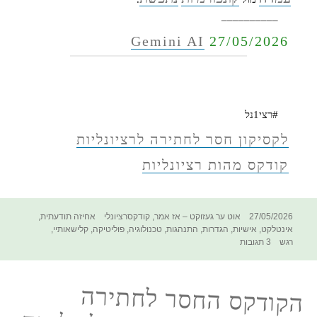
__________
Gemini AI
27/05/2026
#רצי1נל
לקסיקון חסר לחתירה לרציונליות
קודקס מהות רציונליות
פורסם
קטגוריות
תגיות
27/05/2026
אוט ער געזוקט – אז אמר
,
קודקסרציונלי
אחיזה תודעתית
,
בתאריך
אינטלקט
,
אישיות
,
הגדרות
,
התנהגות
,
טכנולוגיה
,
פוליטיקה
,
קלישאותיי
,
על
רגש
3 תגובות
הקודקס
החסר
לחתירה
הקודקס החסר לחתירה
לרציונליות
–