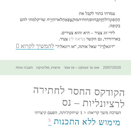
עמדתי בתור לקבל את
הֶ
הָפוּגָדוֹלחָזָקבְּחוֹסזְחוּחיתמוּקְצָפְאַחְלֹארוֹתֵיָיח
שדיקלמתי להם
בקופה.
לידי זוג צעיר – היא והוא צעירים.
באררוררר, גם הקשר
(נראה לי)
צעיר.
מינורי
להמשיך לקרוא
"
רוגאלָך
?" שאל אותה, "
או רוגאלִי
?"
בקפה
פורסם
קטגוריות
תגיות
על
20/07/2026
אוט ער געזוקט – אז אמר
אישית
,
פוליטיקה
תגובה אחת
בתאריך
מינורי
בקפה
הקודקס החסר לחתירה
לרציונליות – נס
הערכת משך קריאה:
< 1
שיחקת'ותה, הפעם קיצרתי
מימוש ללא התכנות
$