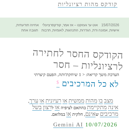
קודקס מהות רציונליות
פורסם
קטגוריות
תגיות
15/07/2026
אוט ער געזוקט – אז אמר
,
קודקסרציונלי
אחיזה תודעתית
,
בתאריך
על
אישיות
,
אמונה ודת
,
הגדרות
,
התנהגות
,
לאומיות
,
תרבות
תגובה אחת
הקודקס
החסר
לחתירה
הקודקס החסר לחתירה
לרציונליות
–
לרציונליות – חסר
מיסטיקה
הערכת משך קריאה:
< 1
שיחקת'ותה, הפעם קיצרתי
לא כל המרכיבים
$
מצב
בו
מהות
ממשית
או
רעיונית
או
ערך
,
אינה
מתקיימת
או
רצון
בשל
בהתאם לציפיה
ל
מרכיבים
אינם
או
ש
, חלקית
במלואם.
Gemini AI
10/07/2026