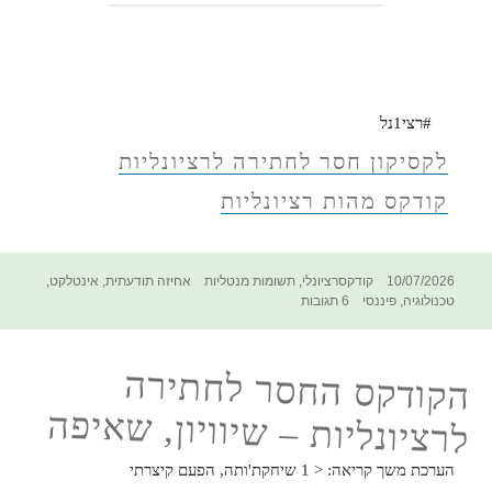
#רצי1נל
לקסיקון חסר לחתירה לרציונליות
קודקס מהות רציונליות
פורסם
קטגוריות
תגיות
10/07/2026
קודקסרציונלי
,
תשומות מנטליות
אחיזה תודעתית
,
אינטלקט
,
בתאריך
על
טכנולוגיה
,
פיננסי
6 תגובות
הקודקס
החסר
לחתירה
הקודקס החסר לחתירה
לרציונליות
–
לרציונליות – שיוויון, שאיפה
חסר
הערכת משך קריאה:
< 1
שיחקת'ותה, הפעם קיצרתי