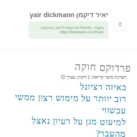
יאיר דיקמן yair dickmann
בקצת – מתמלל את עצמי לדעת. בהרחבה:
https://dickmann.co.il/main
תפריטים
ווידג'טים
פרדוקס חוקה
הערכת משך קריאה:
2
דקות, בערך 🙂
באיזה רציונל
רוב יוותר על מימוש רצון ממשי
עכשווי
למיעוט מגן על רעיון נאצל
מהעבר?