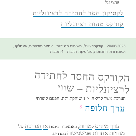
#רצי1נל
לקסיקון חסר לחתירה לרציונליות
קודקס מהות רציונליות
פורסם
קטגוריות
תגיות
20/06/2026
קודקסרציונלי
,
תשומות מנטליות
אחיזה תודעתית
,
אינטלקט
,
בתאריך
על
אמונה ודת
,
התנהגות
,
פוליטיקה
,
תרבות
4 תגובות
הקודקס
החסר
לחתירה
הקודקס החסר לחתירה
לרציונליות
–
לרציונליות – שווי
שיוויון,
שאיפה
הערכת משך קריאה:
< 1
שיחקת'ותה, הפעם קיצרתי
ערך חלופה
$
ערך
מיוחס
מהות
או
הערכה
ל
, באמצעות כימות
של
מהויות
אחרות
משמשות
ש
כמדדים.