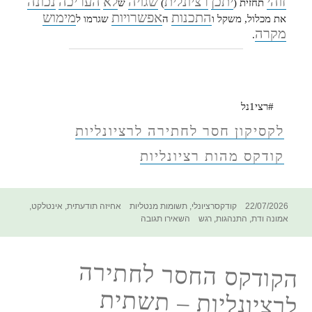
זוהי
יתכן
רציונלית
שגויה
לא
העריכה
נכונה
תחזית (
)
ש
התכנות
אפשרויות
מימוש
את מכלול, משקל ו
ה
שגרמו ל
מקרה
.
#רצי1נל
לקסיקון חסר לחתירה לרציונליות
קודקס מהות רציונליות
פורסם
קטגוריות
תגיות
22/07/2026
קודקסרציונלי
,
תשומות מנטליות
אחיזה תודעתית
,
אינטלקט
,
בתאריך
עבור
אמונה ודת
,
התנהגות
,
רגש
השאירו תגובה
הקודקס
החסר
לחתירה
הקודקס החסר לחתירה
לרציונליות
–
לרציונליות – תשתית
אמונה
שהתממשה