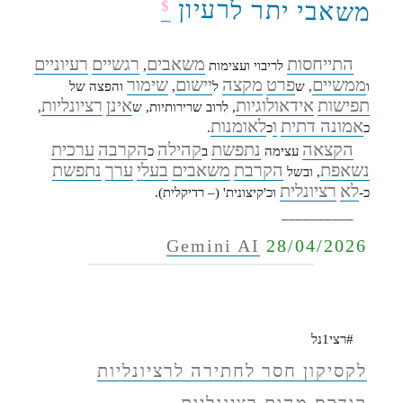
משאבי יתר לרעיון
$
התייחסות
משאבים
רגשיים
רעיוניים
לריבוי ועצימות
,
ממשיים
פרט
מקצה
יישום
שימור
ו
, ש
ל
,
והפצה של
תפישות
אידאולוגיות
אינן
רציונליות
, לרוב שרירותיות, ש
,
אמונה דתית
ו
לאומנות
כ
כ
.
הקצאה
נתפשת
קהילה
הקרבה
ערכית
עצימה
ב
כ
נשאפת
הקרבת
משאבים
בעלי
ערך
נתפשת
, ובשל
לא
רציונלית
כ-
וכ'קיצונית' (– רדיקלית).
__________
Gemini AI
28/04/2026
#רצי1נל
לקסיקון חסר לחתירה לרציונליות
קודקס מהות רציונליות