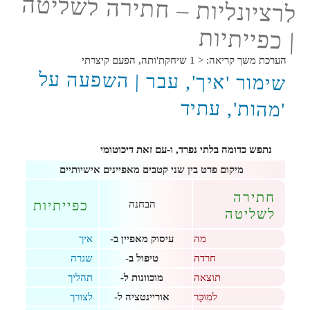
לרציונליות – חתירה לשליטה
עמדה,
בקרה
| כפייתיות
הערכת משך קריאה:
< 1
שיחקת'ותה, הפעם קיצרתי
שימור 'איך', עבר | השפעה על
'מהות', עתיד
נתפש כדומה בלתי נפרד, ו-עם זאת דיכוטומי
מיקום פרט בין שני קטבים מאפיינים אישיותיים
חתירה
כפייתיות
הבחנה
לשליטה
מה
עיסוק מאפיין ב-
איך
חרדה
טיפול ב-
שגרה
תוצאה
מוכוונות ל-
תהליך
למוּכָּר
אוריינטציה ל-
לצורך