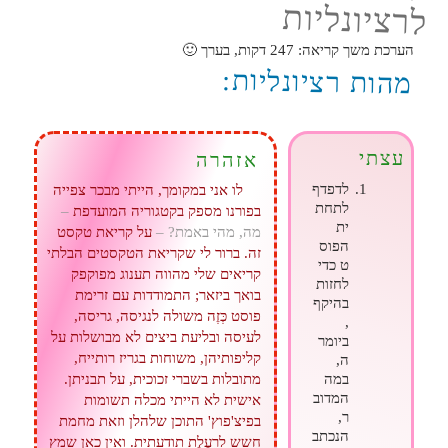
לרציונליות
הערכת משך קריאה:
247
דקות, בערך 🙂
מהות רציונליות:
עצתי
אזהרה
לדפדף
לו אני במקומך, הייתי מבכר צפייה
לתחת
בפורנו מספק בקטגוריה המועדפת
–
ית
מה, מהי באמת? –
על קריאת טקסט
הפוס
זה. ברור לי שקריאת הטקסטים הבלתי
ט כדי
קריאים שלי מהווה תענוג מפוקפק
לחזות
בואך ביזאר; התמודדות עם זרימת
בהיקף
פוסט כְּזֶה משולה לנגיסה, גריסה,
,
לעיסה ובליעת ביצים לא מבושלות על
ביומר
קליפותיהן, משוחות בגריז רותייח,
ה,
במה
מתובלות בשברי זכוכית, על תבניתן.
המדוב
אישית לא הייתי מכלה תשומות
ר,
בפיצ'פוץ' התוכן שלהלן וזאת מחמת
הנכתב
חשש לרעֶלֶת תודעתית. ואין כאן שמץ