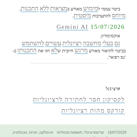
מימוש
מציאות
ללא
התכנות
ביטוי עממי ל
מאורע ב
,
מיוחס
מיסטית
להתערבות
.
Gemini AI
15/07/2026
אוקסימורון.
גם
בעלי
מחשבה
רציונלית
עשויים
להשתמש
מרגש
לא
התכנותו
בביטוי לתיאור מאורע
חיובית ש
חזו את
כ-
'נס רפואי'.
#רצי1נל
לקסיקון חסר לחתירה לרציונליות
קודקס מהות רציונליות
פורסם
קטגוריות
תגיות
16/07/2026
קודקסרציונלי
,
תשומות מנטליות
אינטלקט
,
הורות
,
טכנולוגיה
,