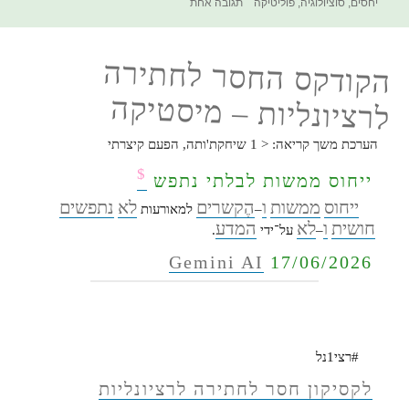
בתאריך
על
יחסים
,
סוציולוגיה
,
פוליטיקה
תגובה אחת
הקודקס
החסר
לחתירה
הקודקס החסר לחתירה
לרציונליות
–
לרציונליות – מיסטיקה
נס
הערכת משך קריאה:
< 1
שיחקת'ותה, הפעם קיצרתי
$
ייחוס ממשות לבלתי נתפש
ייחוס
ממשות
ו
הֶקשרים
לא
נתפשים
–
למאורעות
חושית
ו
לא
המדע
–
על־ידי
.
Gemini AI
17/06/2026
#רצי1נל
לקסיקון חסר לחתירה לרציונליות