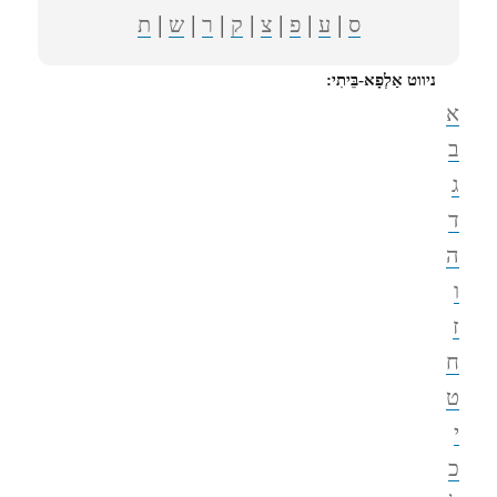
|
|
|
|
|
|
|
ס
ע
פ
צ
ק
ר
ש
ת
ניווט אַלְפָא-בֵּיתִי:
א
ב
ג
ד
ה
ו
ז
ח
ט
י
כ