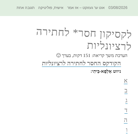
מציאות,
פורסם
קטגוריות
תגיות
על
03/08/2026
אוט ער געזוקט – אז אמר
אישית
,
פוליטיקה
תגובה אחת
טמבל
בתאריך
מחאה
לא
משנה
לקסיקון חסר* לחתירה
מציאות,
טמבל
לרציונליות
הערכת משך קריאה:
151
דקות, בערך 🙂
הקודקס החסר לחתירה לרציונליות
ניווט אַלְפָא-בֵּיתִי:
א
ב
ג
ד
ה
ו