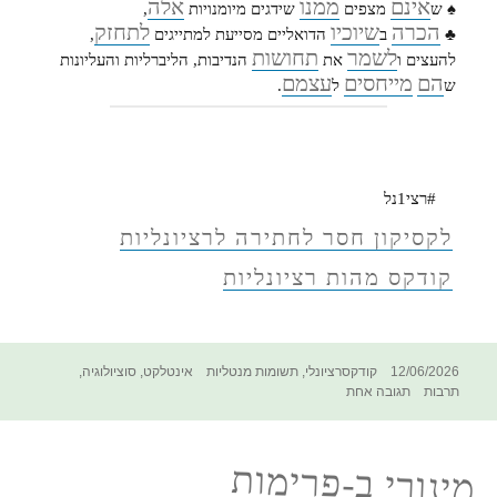
אינם
ממנו
אלה
♠ ש
מצפים
שידגים מיומנויות
,
הכרה
שיוכיו
לתחזק
♣
ב
הדואליים מסייעת למתייגים
,
לשמר
תחושות
להעצים ו
את
הנדיבות, הליברליות והעליונות
הם
מייחסים
עצמם
ש
ל
.
#רצי1נל
לקסיקון חסר לחתירה לרציונליות
קודקס מהות רציונליות
פורסם
קטגוריות
תגיות
12/06/2026
קודקסרציונלי
,
תשומות מנטליות
אינטלקט
,
סוציולוגיה
,
בתאריך
על
תרבות
תגובה אחת
הקודקס
החסר
לחתירה
מינורי ב-פרימות
לרציונליות
–