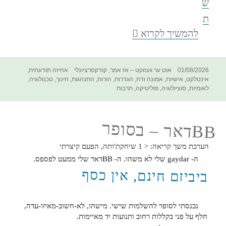
ש
ת
לקסיקון
להמשיך לקרוא
חסר*
לחתירה
לרציונליות
פורסם
קטגוריות
תגיות
01/08/2026
אוט ער געזוקט – אז אמר
,
קודקסרציונלי
אחיזה תודעתית
,
בתאריך
אינטלקט
,
אישיות
,
אמונה ודת
,
הגדרות
,
הורות
,
התנהגות
,
חינוך
,
טכנולוגיה
,
לאומיות
,
סוציולוגיה
,
פוליטיקה
,
תרבות
BBדאר – בסופר
הערכת משך קריאה:
< 1
שיחקת'ותה, הפעם קיצרתי
ה- gaydar שלי לא משהו. ה- BBדאר שלי ממעט לפספס.
ביביזם חינם, אין כסף
נכנסתי לסופר להשלמות שישי. מישהו, לא-חשוב-מאיזו-עדה,
חלף על פני בקללות רחוב ותנועות יד מאיימות.