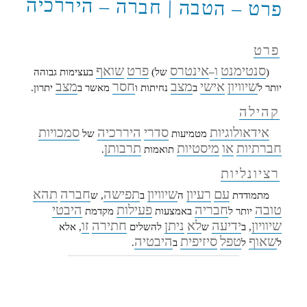
פרט – הטבה | חברה – היררכיה
פרט
סנטימנט
ו
אינטרס
פרט
שואף
(
–
של)
בעצימות גבוהה
שיוויון
אישי
מצב
חסר
מצב
יותר ל
ב
נחיתות ו
מאשר ב
יתרון.
קהילה
אידאולוגיות
סדרי
היררכיה
סמכויות
מטמיעות
של
חברתיות
או
מיסטיות
תרבותן
תואמות
.
רציונליות
עם
רעיון
שיוויון
תפישה
חברה
תהא
מתמודדת
ה
ב
, ש
טובה
חבריה
פעילות
היבטי
יותר ל
באמצעות
מקדמת
שיוויון
ידיעה
לא
ניתן
חתירה
זו
, ב
ש
להשלים
, אלא
שאוף
טפל
סיזיפית
היבטיה
ל
ל
ב
.