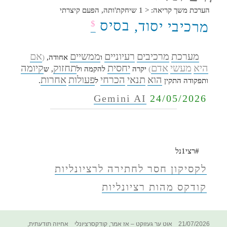
הערכת משך קריאה:
< 1
שיחקת'ותה, הפעם קיצרתי
מרכיבי יסוד, בסיס
$
מערכת
מרכיבים
רעיוניים
ממשיים
אם
ו
אחודה,
(
היא
מעשי
אדם
יחסית
תחזוק
קיומה
)
יקרה
להקמה ול
, ש
הוא
תנאי
הכרחי
פעולות
אחרות
ותפקודה התקין
ל
.
Gemini AI
24/05/2026
#רצי1נל
לקסיקון חסר לחתירה לרציונליות
קודקס מהות רציונליות
פורסם
קטגוריות
תגיות
21/07/2026
אוט ער געזוקט – אז אמר
,
קודקסרציונלי
אחיזה תודעתית
,