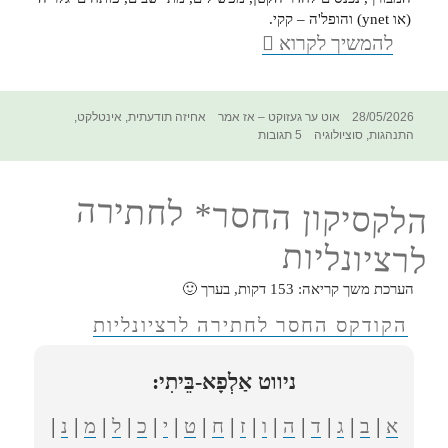
(או ynet) והופל'ה – קקי.
רוטינה
להמשיך לקרוא
|
טקס
פורסם
קטגוריות
תגיות
28/05/2026
אוט ער געזוקט – אז אמר
אחיזה תודעתית
,
אינטלקט
,
בתאריך
על
התנהגות
,
סוציולוגיה
5 תגובות
רוטינה
|
טקס
הלקסיקון החסר* לחתירה
לרציונליות
הערכת משך קריאה:
153
דקות, בערך 🙂
הקודקס החסר לחתירה לרציונליות
ניווט אַלְפָא-בֵּיתִי:
|
|
|
|
|
|
|
|
|
|
|
|
|
|
א
ב
ג
ד
ה
ו
ז
ח
ט
י
כ
ל
מ
נ