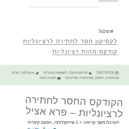
#רצי1נל
לקסיקון חסר לחתירה לרציונליות
קודקס מהות רציונליות
פורסם
קטגוריות
תגיות
16/07/2026
קודקסרציונלי
,
תשומות מנטליות
אינטלקט
,
הורות
,
בתאריך
על הקודקס החסר לחתירה לרצ
טכנולוגיה
,
יחסים
,
סוציולוגיה
,
פוליטיקה
תגובה אחת
הקודקס החסר לחתירה
לרציונליות – פרא אציל
הערכת משך קריאה:
< 1
שיחקת'ותה, הפעם קיצרתי