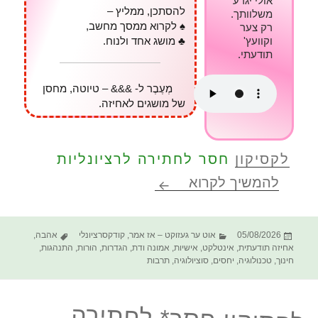
אולי יגרע
להסתכן, ממליץ –
משלוותך.
♠ לקרוא ממסך מחשב,
רק צער
וקוועץ'
♣ מושג אחד ולנוח.
תודעתי.
מְעֶבֶר ל- &&& – טיוטה, מחסן
של מושגים לאחיזה.
לקסיקון
חסר לחתירה לרציונליות
קודקס חסר* לחתירה לרציונלי
להמשיך לקרוא
פורסם
קטגוריות
תגיות
05/08/2026
אוט ער געזוקט – אז אמר
,
קודקסרציונלי
אהבה
,
בתאריך
אחיזה תודעתית
,
אינטלקט
,
אישיות
,
אמונה ודת
,
הגדרות
,
הורות
,
התנהגות
,
חינוך
,
טכנולוגיה
,
יחסים
,
סוציולוגיה
,
תרבות