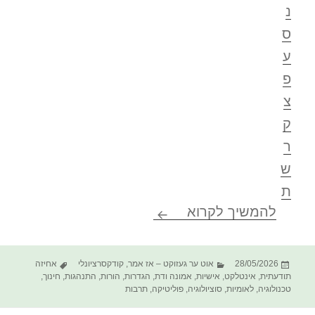
נ
ס
ע
פ
צ
ק
ר
ש
ת
הלקסיקון החסר* לחתירה לרצי
להמשיך לקרוא
פורסם
קטגוריות
תגיות
28/05/2026
אוט ער געזוקט – אז אמר
,
קודקסרציונלי
אחיזה
בתאריך
תודעתית
,
אינטלקט
,
אישיות
,
אמונה ודת
,
הגדרות
,
הורות
,
התנהגות
,
חינוך
,
טכנולוגיה
,
לאומיות
,
סוציולוגיה
,
פוליטיקה
,
תרבות