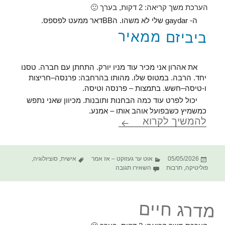
הערכת משך קריאה:
2
דקות, בערך 🙂
ה- gaydar שלי לא משהו. הBBדאר ממעט לפספס.
ביביזם ממאיר
את אהרון אני מכיר עוד מניו יורק. התחתן עם חברה. טסנו
יחד. הרבה. במטוס שלו. מהותו בהרחבה: פרנסה–חריצות
ו-טיסה–חשש. בתמצות – פרנסה וטיסה.
יכול לפרט עוד כמה הבחנות ותובנות. מכיוון שאני נתפש
כמשמיץ כשבפועל אוהב אותו – אמנע.
BBדאר – התפכחות
להמשיך לקרוא
פורסם
קטגוריות
תגיות
05/05/2026
אוט ער געזוקט – אז אמר
אישית
,
סוציולוגיה
,
בתאריך
עבור BBדאר – התפכחות
פוליטיקה
,
תרבות
השאירו תגובה
מדרג חיים