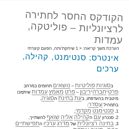
הקודקס החסר לחתירה
לרציונליות – פוליטקה,
עמדות
הערכת משך קריאה:
< 1
שיחקת'ותה, הפעם קיצרתי
אינטרס; סנטימנט, קהילה,
ערכים
סוגיות
פוליטיות
נושאים
ב
–
תחומים במרחב
פרט
חברה
ריבון
פרט
מאמץ
עמדות
־
־
–
שיתמכו
עת
בחינת
סוגיה
מיטבית בהעדפתו, ב
ה
,
ו
סדר
בתמהיל
ב
:
סנטימנט
מקדמי
,
1.
עם
קהילה
אליה
שואף
2. סנכרון
ה
להשתייך,
בחינה רציונלית
מדרג
ערכיו
תפישתיים
3.
של
ה