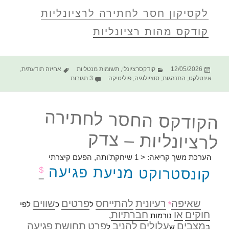
לקסיקון חסר לחתירה לרציונליות
קודקס מהות רציונליות
פורסם
קטגוריות
תגיות
12/05/2026
קודקסרציונלי
,
תשומות מנטליות
אחיזה תודעתית
,
בתאריך
על הקודקס החסר לחתירה לרצ
אינטלקט
,
התנהגות
,
סוציולוגיה
,
פוליטיקה
3 תגובות
הקודקס החסר לחתירה
לרציונליות – צדק
הערכת משך קריאה:
< 1
שיחקת'ותה, הפעם קיצרתי
קונסטרוקט מניעת פגיעה
$
שאיפה
רעיונית
להתייחס
פרטים
שווים
*
ל
כ
לפי
חוקים
או
חברתיות
נורמות
,
מצבים
עלולים
להניב
פרט
תחושת
פגיעה
ב
ש
ל