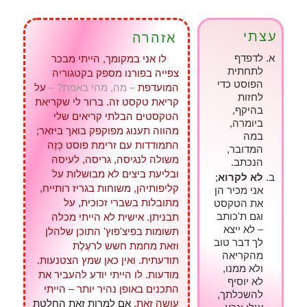
עצתי
אזהרה
לדפדף
לו אני במקומך, הייתי מבכר
לתחתית
צפייה בפורנו מספק בקטגוריה
הפוסט כדי
המועדפת
– מה, מהי באמת? –
על
לחזות
קריאת טקסט זה. ברור לי שקריאת
בהיקף,
הטקסטים הבלתי קריאים שלי
ביומרה,
מהווה תענוג מפוקפק בואך ביזאר;
במה
התמודדות עם זרימת פוסט כְּזֶה
המדובר,
משולה לנגיסה, גריסה, לעיסה
הנכתב.
ובליעת ביצים לא מבושלות על
לא לקרוא
;
קליפותיהן, משוחות בגריז רותייח,
אני מכיר הן
מתובלות בשברי זכוכית, על
את הטקסט
וגם ת'כותב
תבניתן. אישית לא הייתי מכלה
– לא ייצא
תשומות בפיצ'פוץ' התוכן שלהלן
לך דבר טוב
וזאת מחמת חשש לרעֶלֶת
מהקריאה
תודעתית. ואין כאן שמץ הצטנעות.
ולא ממנו,
מודעות. לו הייתי יודע להעביר את
לא יוסיף
התכנים באופן נהיר יותר – הייתי
להשכלתך,
עושה זאת.
אם למרות זאת החלטת