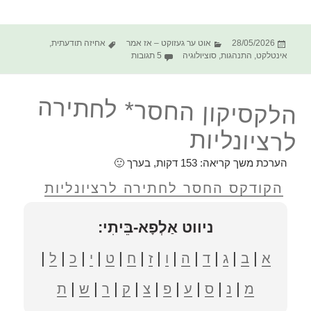
פורסם
קטגוריות
תגיות
28/05/2026
אוט ער געזוקט – אז אמר
אחיזה תודעתית
,
בתאריך
על רוטינה | טקס
אינטלקט
,
התנהגות
,
סוציולוגיה
5 תגובות
הלקסיקון החסר* לחתירה
לרציונליות
הערכת משך קריאה:
153
דקות, בערך 🙂
הקודקס החסר לחתירה לרציונליות
ניווט אַלְפָא-בֵּיתִי:
|
|
|
|
|
|
|
|
|
|
|
|
א
ב
ג
ד
ה
ו
ז
ח
ט
י
כ
ל
|
|
|
|
|
|
|
|
|
מ
נ
ס
ע
פ
צ
ק
ר
ש
ת