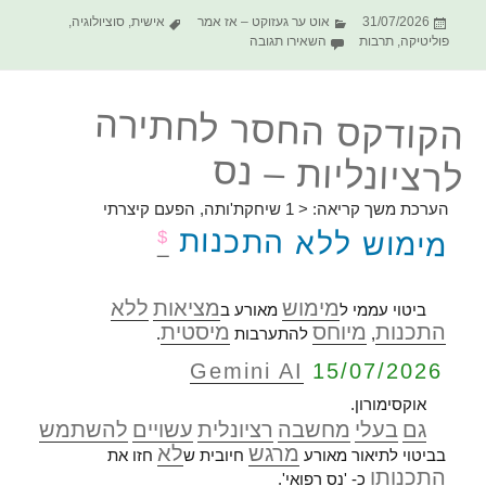
פורסם
קטגוריות
תגיות
31/07/2026
אוט ער געזוקט – אז אמר
אישית
,
סוציולוגיה
,
בתאריך
עבור BBדאר – בסופר
פוליטיקה
,
תרבות
השאירו תגובה
הקודקס החסר לחתירה
לרציונליות – נס
הערכת משך קריאה:
< 1
שיחקת'ותה, הפעם קיצרתי
מימוש ללא התכנות
$
מימוש
מציאות
ללא
ביטוי עממי ל
מאורע ב
התכנות
מיוחס
מיסטית
,
להתערבות
.
Gemini AI
15/07/2026
אוקסימורון.
גם
בעלי
מחשבה
רציונלית
עשויים
להשתמש
מרגש
לא
בביטוי לתיאור מאורע
חיובית ש
חזו את
התכנותו
כ- 'נס רפואי'.