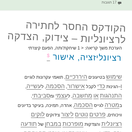
על הקודקס החסר לחתירה לרציונליות – סביבה (אנושית)
17 תגובות
הקודקס החסר לחתירה
לרציונליות – צידוק, הצדקה
הערכת משך קריאה:
< 1
שיחקת'ותה, הפעם קיצרתי
רציונליזציה, אישור
$
שימוש
היררכיים
בטיעונים
, תואמי עקרונות לוגיים
ו
כדי
אישרור
הסכמה
עשייה
–הגינות
לקבל
,
, ל
,
התנהגות
או
מחשבה
עצמי
סביבתי
, ל
ומ
.
מטרה
הסכמה
ב
לגייס
, אהדה, תמיכה, בעיקר בדיונים
פרטים
נוטים
ליצור
לוקים
וויכוחים,
צידוקים
רציונלית
מופרכות
במבחן
תודעה
והצדקות
של