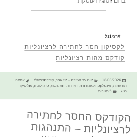
בהם
סוגיה
עוסקת
ה
.
#רצי1נל
לקסיקון חסר לחתירה לרציונליות
קודקס מהות רציונליות
פורסם
קטגוריות
תגיות
18/03/2026
אוט ער געזוקט – אז אמר
,
קודקסרציונלי
אחיזה
בתאריך
תודעתית
,
אינטלקט
,
אמונה ודת
,
הגדרות
,
התנהגות
,
סוציולוגיה
,
פוליטיקה
,
על הקודקס החסר לחתירה לרציונליות – פוליטקה, עמדות
רגש
5 תגובות
הקודקס החסר לחתירה
לרציונליות – התנהגות