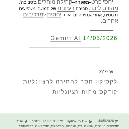
יחסי
פרט
קהילה
מוחלים
–משפחה–
ב'סביבה',
מהווים
ליבת
רעיונית
סביבה
של המושג ומשפיעים
יחסית
מרכיבים
דרמטית, אחרי גנטיקה ובריאות,
ל
אחרים
.
__________
Gemini AI
14/05/2026
#רצי1נל
לקסיקון חסר לחתירה לרציונליות
קודקס מהות רציונליות
פורסם
קטגוריות
תגיות
14/05/2026
אוט ער געזוקט – אז אמר
,
קודקסרציונלי
אחיזה
בתאריך
תודעתית
,
אישיות
,
אמונה ודת
,
הגדרות
,
התנהגות
,
סוציולוגיה
,
קלישאותיי