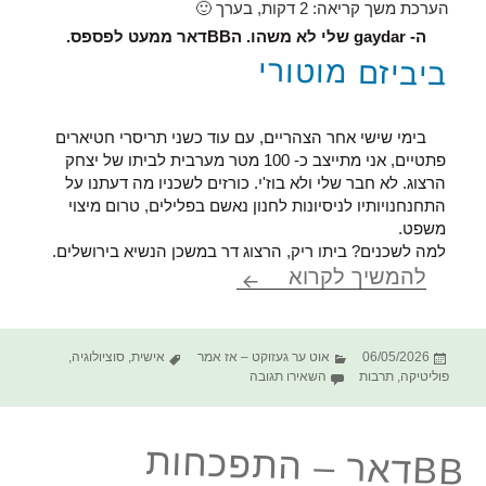
הערכת משך קריאה:
2
דקות, בערך 🙂
ה- gaydar שלי לא משהו. הBBדאר ממעט לפספס.
ביביזם מוטורי
בימי שישי אחר הצהריים, עם עוד כשני תריסרי חטיארים
פתטיים, אני מתייצב כ- 100 מטר מערבית לביתו של יצחק
הרצוג. לא חבר שלי ולא בוז'י. כורזים לשכניו מה דעתנו על
התחנחנויותיו לניסיונות לחנון נאשם בפלילים, טרום מיצוי
משפט.
למה לשכנים? ביתו ריק, הרצוג דר במשכן הנשיא בירושלים.
BBדאר בקלאסה
להמשיך לקרוא
פורסם
קטגוריות
תגיות
06/05/2026
אוט ער געזוקט – אז אמר
אישית
,
סוציולוגיה
,
בתאריך
עבור BBדאר בקלאסה
פוליטיקה
,
תרבות
השאירו תגובה
BBדאר – התפכחות