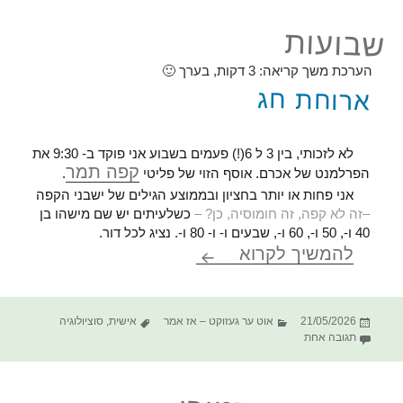
שבועות
הערכת משך קריאה:
3
דקות, בערך 🙂
ארוחת חג
לא לזכותי, בין 3 ל 6(!) פעמים בשבוע אני פוקד ב- 9:30 את
קפה תמר
הפרלמנט של אכרם. אוסף הזוי של פליטי
.
אני פחות או יותר בחציון ובממוצע הגילים של ישבני הקפה
–זה לא קפה, זה חומוסיה, כן? –
כשלעיתים יש שם מישהו בן
40 ו-, 50 ו-, 60 ו-, שבעים ו- ו- 80 ו-. נציג לכל דור.
שבועות
להמשיך לקרוא
פורסם
קטגוריות
תגיות
21/05/2026
אוט ער געזוקט – אז אמר
אישית
,
סוציולוגיה
בתאריך
על שבועות
תגובה אחת