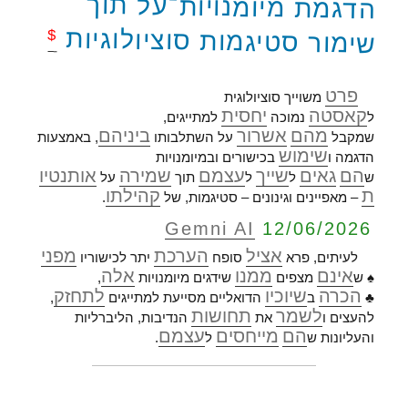
הדגמת מיומנויות־על תוך
שימור סטיגמות סוציולוגיות
$
פרט
משוייך סוציולוגית
קאסטה
יחסית
ל
נמוכה
למתייגים,
מהם
אשרור
ביניהם
שמקבל
על השתלבותו
, באמצעות
שימוש
הדגמה ו
בכישורים ובמיומנויות
הם
גאים
שייך
עצמם
שמירה
אותנטיו
ש
ל
ל
תוך
על
ת
קהילתו
– מאפיינים וגינונים – סטיגמות, של
.
Gemni AI
12/06/2026
אציל
הערכת
מפני
לעיתים, פרא
סופח
יתר לכישוריו
אינם
ממנו
אלה
♠ ש
מצפים
שידגים מיומנויות
,
הכרה
שיוכיו
לתחזק
♣
ב
הדואליים מסייעת למתייגים
,
לשמר
תחושות
להעצים ו
את
הנדיבות, הליברליות
הם
מייחסים
עצמם
והעליונות ש
ל
.