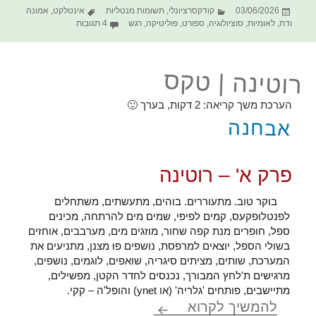
פורסם
קטגוריות
תגיות
03/06/2026
קודקסרציונלי
,
תשומות מנטליות
אינטלקט
,
אמונה
בתאריך
על הקודקס החסר לחתיר
ודת
,
לאומיות
,
סוציולוגיה
,
ספורט
,
פוליטיקה
,
רגש
4 תגובות
רוטינה | טקס
הערכת משך קריאה:
2
דקות, בערך 🙂
אבחנה
פרק א' – רוטינה
בוקר טוב. מתעוררים. בוהים, מתעשתים, משתחלים
לפנטלופקעס, קמים לפיפי, שמים מים להרתחה, מכינים
ספל, חופרים מנת קפה שחור, מוזגים מים, מערבבים, אוחזים
בשולי הספל, יוצאים למרפסת, נושפים פוּ מצנן, מתניעים את
המערכת, שותים, מציתים סיגריה, שואפים, לוגמים, נושפים,
מרגישים ת'לחץ המבורך, נכנסים לחדר הקטן, מפשילים,
מתיישבים, פותחים 'גלריה' (או ynet) והופל'ה – קקי.
רוטינה | טקס
להמשיך לקרוא