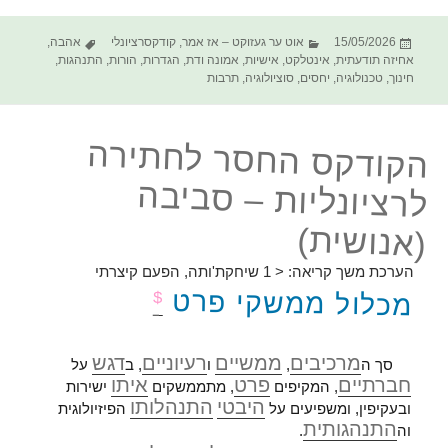
פורסם
קטגוריות
תגיות
15/05/2026
אוט ער געזוקט – אז אמר
,
קודקסרציונלי
אהבה
,
בתאריך
אחיזה תודעתית
,
אינטלקט
,
אישיות
,
אמונה ודת
,
הגדרות
,
הורות
,
התנהגות
,
חינוך
,
טכנולוגיה
,
יחסים
,
סוציולוגיה
,
תרבות
הקודקס החסר לחתירה
לרציונליות – סביבה
(אנושית)
הערכת משך קריאה:
< 1
שיחקת'ותה, הפעם קיצרתי
מכלול ממשקי פרט
$
מרכיבים
ממשיים
רעיוניים
דגש
סך ה
,
ו
, ב
על
חברתיים
פרט
איתו
, המקיפים
, מתממשקים
ישירות
היבטי
התנהלותו
ובעקיפין, ומשפיעים על
הפיזיולוגית
התנהגותית
וה
.