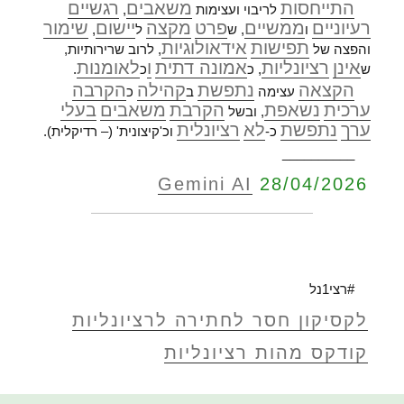
התייחסות
משאבים
רגשיים
לריבוי ועצימות
,
רעיוניים
ממשיים
פרט
מקצה
יישום
שימור
ו
, ש
ל
,
תפישות
אידאולוגיות
והפצה של
, לרוב שרירותיות,
אינן
רציונליות
אמונה דתית
ו
לאומנות
ש
, כ
כ
.
הקצאה
נתפשת
קהילה
הקרבה
עצימה
ב
כ
ערכית
נשאפת
הקרבת
משאבים
בעלי
, ובשל
ערך
נתפשת
לא
רציונלית
כ-
וכ'קיצונית' (– רדיקלית).
__________
Gemini AI
28/04/2026
#רצי1נל
לקסיקון חסר לחתירה לרציונליות
קודקס מהות רציונליות