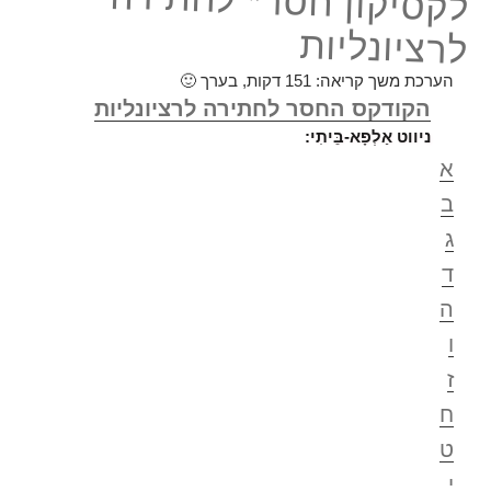
לקסיקון חסר* לחתירה
לרציונליות
הערכת משך קריאה:
151
דקות, בערך 🙂
הקודקס החסר לחתירה לרציונליות
ניווט אַלְפָא-בֵּיתִי:
א
ב
ג
ד
ה
ו
ז
ח
ט
י