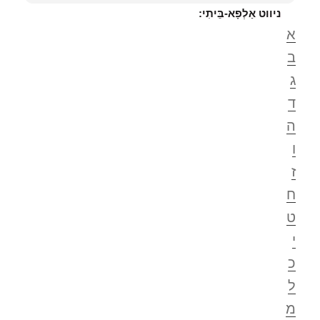
ניווט אַלְפָא-בֵּיתִי:
א
ב
ג
ד
ה
ו
ז
ח
ט
י
כ
ל
מ