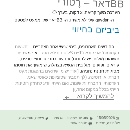
BBדאר – רֶטורי
הערכת משך קריאה:
3
דקות, בערך 🙂
ה- gaydar שלי לא משהו. ה- BBדאר שלי ממעט לפספס.
ביביזם בחיווי
בחודשים האחרונים, בימי שישי אחר הצהריים
– 'השעות
הקסומות' אני קורא לTיים Sלוט הנפלא הזה –
אני משחית
תשומות (זולות, יש להודות) עם עוד כתריסר וחצי כורזים,
קוראים, ופועים, מול בית הנשיא בצהלה, שימשוך את חוטמו
מסוגיית חנינת נתניהו.
[ועוד יש מי שרואים בהפגנות אקט
חברתי או רוטינה. (לך תסביר שסוציופת כאוטי שאני,
העדפותיי החברתיות שונות, ואם הייתי יודע לתחזק רוטינות
הייתי בכלל במקום אחר.)]
BBדאר – רֶטורי
להמשיך לקרוא
פורסם
קטגוריות
תגיות
15/05/2026
אוט ער געזוקט – אז אמר
אישית
,
סוציולוגיה
,
בתאריך
על BBדאר – רֶטורי
פוליטיקה
,
תרבות
תגובה אחת