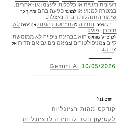
רעיונית
רגשית
או
כלכלית
לעצמו
או
אחרים,
,
ל
במטרה
למנוע
או
פגיעה
בהם
למזער
ומתוך כך
שימור
התנהלות
חברה
נאצלת
.
חתירה
התייחסות
הוגנת
לא
*
שאיפה:
ל
אנונימית
תיתכן
פועל
ב
.
הוא
בבחינת
ציפייה
לא
ממומשת
לכן 'צדק' מוחלט
,
קיים
מניפולטורים
ו
מאמינים
גם
אם
הדירו
ב
ב
אל
דתם
מ
.
__________
Gemini AI
10/05/2026
#רצי1נל
קודקס מהות רציונליות
לקסיקון חסר לחתירה לרציונליות