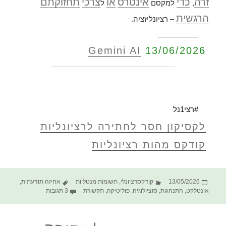
זרה
כדי
אינטרס
או
צרכי
תחזוקתם
,
למקסם
ל
הרגשית
– רציונליזציה.
__________
Gemini AI
13/06/2026
#רצי1נל
לקסיקון חסר לחתירה לרציונליות
קודקס מהות רציונליות
פורסם
קטגוריות
תגיות
13/05/2026
קודקסרציונלי
,
תשומות מנטליות
אחיזה תודעתית
,
בתאריך
על הקודקס החסר לח
אינטלקט
,
התנהגות
,
סוציולוגיה
,
פוליטיקה
,
תקשורת
3 תגובות