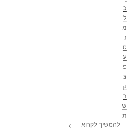
כ
ל
מ
נ
ס
ע
פ
צ
ק
ר
ש
ת
לקסיקון חסר* לחתירה לרציונל
להמשיך לקרוא