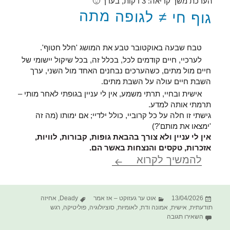
הערכת משך קריאה:
3
דקות, בערך 🙂
גוף חי ≠ לגופה מתה
טבח שבעה באוקטובר טבע את המושג 'חלל חטוף'.
לערכיי, חיים קודמים לכל, בכלל זה, בכל שיקול יישומי של
חיים מול מתים, כשהערכים נבחנים האחד מול השני, ערך
השבת חיים עולה על השבת מתים.
אישית ובחיי, תרתי משמע, אין לי עניין בגופתי לאחר מותי –
תרמתי אותה למדע.
גישתי זו חלה על כל קרוביי, כולל ילדיי; אם ימותו (מה זה
'ימצאו את מותם'?)
אין לי עניין ולא צורך בהבאת גופות, קבורות, לוויות,
אזכרות, טקסים והנצחות באשר הם.
מדרג חיים
להמשיך לקרוא
פורסם
קטגוריות
תגיות
13/04/2026
אוט ער געזוקט – אז אמר
Deady
,
אחיזה
בתאריך
תודעתית
,
אישית
,
אמונה ודת
,
לאומיות
,
סוציולוגיה
,
פוליטיקה
,
רגש
עבור מדרג חיים
השאירו תגובה