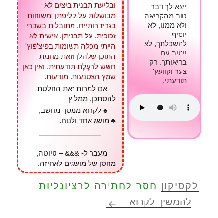
ובליעת תבנית ביצים לא
ייצא לך דבר
מבושלות על קליפתן, משוחות
טוב מהקריאה
ולא ממנו, לא
בגריז רותייח, מתובלות בשברי
יוסיף
זכוכית. על תבניתן. אישית לא
להשכלתך, לא
הייתי מכלה תשומות בפיצ'פוץ'
ייטיב עם
התוכן שלהלן וזאת מחמת
בריאותך. רק
חשש לרעֶלֶת תודעתית. ואין כאן
צער וקוועץ'
שמץ הצטנעות. מודעות.
תודעתי.
אם למרות זאת החלטת
להסתכן, ממליץ
♠ לקרוא ממסך מחשב,
♣ מושג אחד ולנוח.
מְעֶבֶר ל- &&& – טיוטה,
מחסן של מושגים לאחיזה.
לקסיקון
חסר לחתירה לרציונליות
מהות רציונליות
להמשיך לקרוא