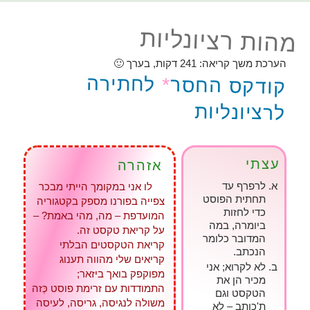
מהות רציונליות
הערכת משך קריאה:
241
דקות, בערך 🙂
לחתירה
*
קודקס החסר
לרציונליות
עצתי
אזהרה
לרפרף עד
לו אני במקומך הייתי מבכר
תחתית הפוסט
צפייה בפורנו מספק בקטגוריה
כדי לחזות
המועדפת – מה, מהי באמת? –
ביומרה, במה
על קריאת טקסט זה.
המדובר כלומר
קריאת הטקסטים הבלתי
הנכתב.
קריאים שלי מהווה תענוג
לא לקרוא; אני
מפוקפק בואך ביזאר;
מכיר הן את
התמודדות עם זרימת פוסט כְּזה
הטקסט וגם
משולה לנגיסה, גריסה, לעיסה
ת'כותב – לא