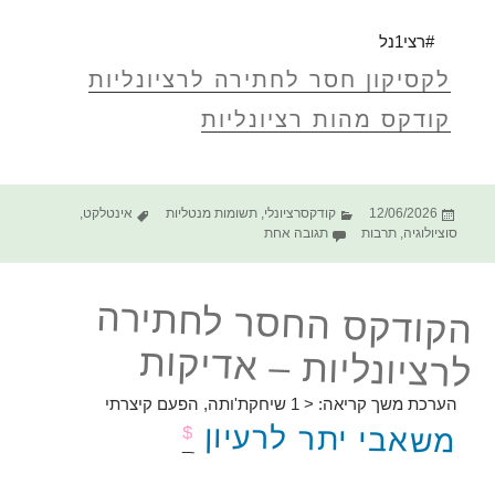
#רצי1נל
לקסיקון חסר לחתירה לרציונליות
קודקס מהות רציונליות
פורסם
קטגוריות
תגיות
12/06/2026
קודקסרציונלי
,
תשומות מנטליות
אינטלקט
,
בתאריך
על הקודקס החסר לחתירה לרציונליות – פרא אציל
סוציולוגיה
,
תרבות
תגובה אחת
הקודקס החסר לחתירה
לרציונליות – אדיקות
הערכת משך קריאה:
< 1
שיחקת'ותה, הפעם קיצרתי
משאבי יתר לרעיון
$