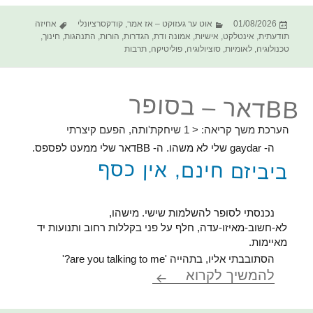
פורסם
קטגוריות
תגיות
01/08/2026
אוט ער געזוקט – אז אמר
,
קודקסרציונלי
אחיזה
בתאריך
תודעתית
,
אינטלקט
,
אישיות
,
אמונה ודת
,
הגדרות
,
הורות
,
התנהגות
,
חינוך
,
טכנולוגיה
,
לאומיות
,
סוציולוגיה
,
פוליטיקה
,
תרבות
BBדאר – בסופר
הערכת משך קריאה:
< 1
שיחקת'ותה, הפעם קיצרתי
ה- gaydar שלי לא משהו. ה- BBדאר שלי ממעט לפספס.
ביביזם חינם, אין כסף
נכנסתי לסופר להשלמות שישי. מישהו,
לא-חשוב-מאיזו-עדה, חלף על פני בקללות רחוב ותנועות יד
מאיימות.
הסתובבתי אליו, בתהייה 'are you talking to me?'
BBדאר – בסופר
להמשיך לקרוא