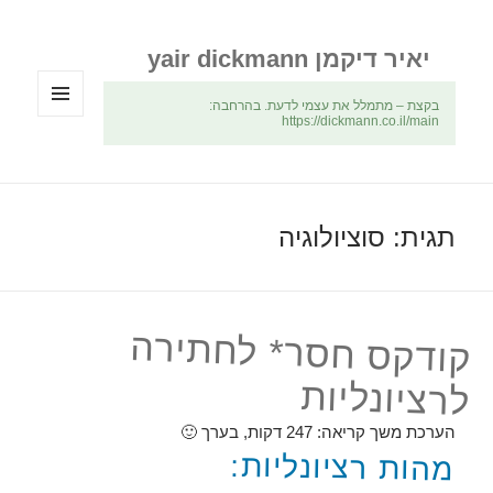
יאיר דיקמן yair dickmann
בקצת – מתמלל את עצמי לדעת. בהרחבה:
https://dickmann.co.il/main
תפריטים
ווידג'טים
תגית:
סוציולוגיה
קודקס חסר* לחתירה
לרציונליות
הערכת משך קריאה:
247
דקות, בערך 🙂
מהות רציונליות: