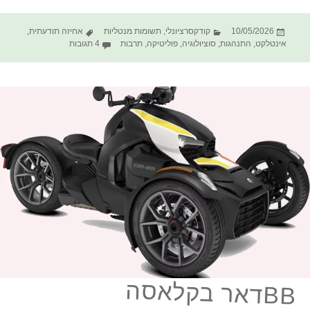
פורסם
קטגוריות
תגיות
10/05/2026
קודקסרציונלי
,
תשומות מנטליות
אחיזה תודעתית
,
בתאריך
על הקודקס החסר לחת
אינטלקט
,
התנהגות
,
סוציולוגיה
,
פוליטיקה
,
תרבות
4 תגובות
BBדאר בקלאסה