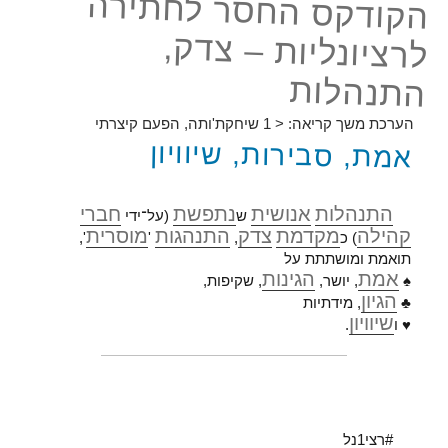
הקודקס החסר לחתירה
לרציונליות – צדק,
התנהלות
הערכת משך קריאה:
< 1
שיחקת'ותה, הפעם קיצרתי
אמת, סבירות, שיוויון
התנהלות
אנושית
נתפשת
חברי
ש
(על־ידי
קהילה
מקדמת
צדק
התנהגות
מוסרית
) כ
,
'
',
תואמת ומושתתת על
אמת
הגינות
♠
, יושר,
, שקיפות,
הגיון
♣
, מידתיות
שיוויון
♥ ו
.
#רצי1נל