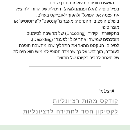
מושגים חופפים בעולמות תוכן שונים:
בפילוסופיה (הגלו ופנומנולוגיה): היכולת של הרוח "להוציא
את עצמה אל הפועל" ולהפוך לאובייקט בעולם.
בעולם העיצוב וההנדסה: מעבר מ"קונספט" ל"פרוטוטיפ" או
מוצר סופי.
בתקשורת: "קידוד" (Encoding) של מחשבה לסימנים
מוסכמים שמישהו אחר יכול "לפענח" (Decoding).
לסיכום: הטקסט מתאר את התהליך שבו מחשבה הופכת
לעובדה, תוך דגש על כך שהמדד הסופי למימוש הוא היכולת
של האחר להכיר בקיומו של התוצר.
#רצי1נל
קודקס מהות רציונליות
לקסיקון חסר לחתירה לרציונליות