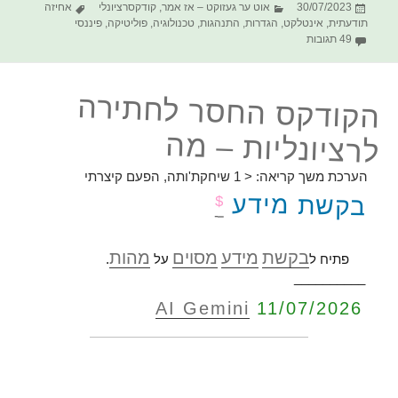
פורסם
קטגוריות
תגיות
30/07/2023
אוט ער געזוקט – אז אמר
,
קודקסרציונלי
אחיזה
בתאריך
תודעתית
,
אינטלקט
,
הגדרות
,
התנהגות
,
טכנולוגיה
,
פוליטיקה
,
פיננסי
על הקודקס החסר לחתירה לרציונליות – יישום, Application
49 תגובות
הקודקס החסר לחתירה
לרציונליות – מה
הערכת משך קריאה:
< 1
שיחקת'ותה, הפעם קיצרתי
בקשת מידע
$
בקשת
מידע
מסוים
מהות
פתיח ל
על
.
__________
AI Gemini
11/07/2026