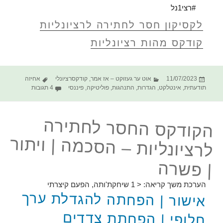
#רצי1נל
לקסיקון חסר לחתירה לרציונליות
קודקס מהות רציונליות
פורסם
קטגוריות
תגיות
11/07/2023
אוט ער געזוקט – אז אמר
,
קודקסרציונלי
אחיזה
בתאריך
על הקודקס הח
תודעתית
,
אינטלקט
,
הגדרות
,
התנהגות
,
פוליטיקה
,
פיננסי
4 תגובות
הקודקס החסר לחתירה
לרציונליות – הסכמה | ויתור
| פשרה
הערכת משך קריאה:
< 1
שיחקת'ותה, הפעם קיצרתי
אישור | הפחתה להגדלת ערך
חלופי | הפחתת צדדים