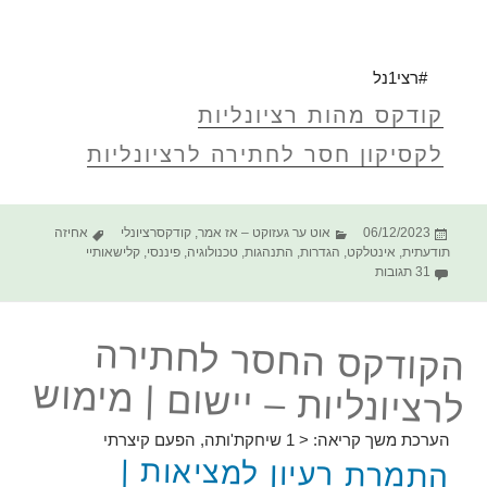
#רצי1נל
קודקס מהות רציונליות
לקסיקון חסר לחתירה לרציונליות
פורסם
קטגוריות
תגיות
06/12/2023
אוט ער געזוקט – אז אמר
,
קודקסרציונלי
אחיזה
בתאריך
תודעתית
,
אינטלקט
,
הגדרות
,
התנהגות
,
טכנולוגיה
,
פיננסי
,
קלישאותיי
על הקודקס החסר לחתירה לרציונליות – הקצאה
31 תגובות
הקודקס החסר לחתירה
לרציונליות – יישום | מימוש
הערכת משך קריאה:
< 1
שיחקת'ותה, הפעם קיצרתי
התמרת רעיון למציאות |