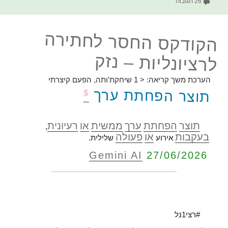
על הקודקס החסר לחתירה לרציונליות – תוצאה | תוצר
26 תגובות
הקודקס החסר לחתירה
לרציונליות – נזק
הערכת משך קריאה:
< 1
שיחקת'ותה, הפעם קיצרתי
תוצר הפחתת ערך
$
תוצר
הפחתת
ערך
ממשית
או
רעיונית
,
בעקבות
או
פעולה
אירוע
שלילית.
Gemini AI
27/06/2026
#רצי1נל