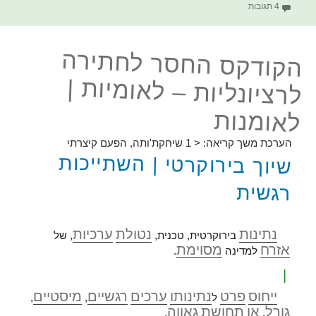
על הקודקס החסר לחתירה לרציונליות – מיטוב
4 תגובות
הקודקס החסר לחתירה
לרציונליות – לאומיות |
לאומנות
הערכת משך קריאה:
< 1
שיחקת'ותה, הפעם קיצרתי
שיוך בירוקרטי | השתייכות
רגשית
נתינות
נטולת
ערכיות
בירוקרטית, טכנית,
, של
אזרח
מסוימת
למדינה
.
|
ייחוס
פרט
נתינותו
ערכים
רגשיים
מיסטיים
ל
,
,
גורל
או
תחושת
גאווה
.
,