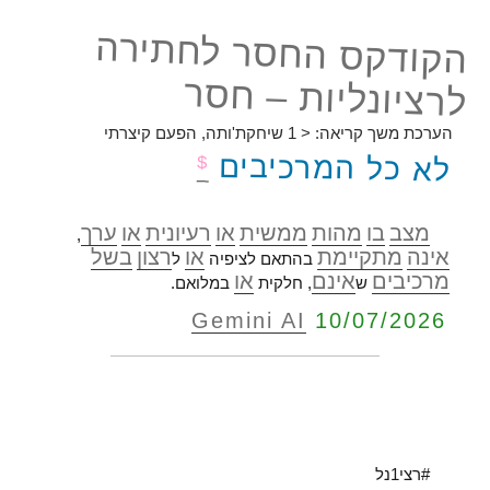
הקודקס החסר לחתירה
לרציונליות – חסר
הערכת משך קריאה:
< 1
שיחקת'ותה, הפעם קיצרתי
לא כל המרכיבים
$
מצב
בו
מהות
ממשית
או
רעיונית
או
ערך
,
אינה
מתקיימת
או
רצון
בשל
בהתאם לציפיה
ל
מרכיבים
אינם
או
ש
, חלקית
במלואם.
Gemini AI
10/07/2026
#רצי1נל