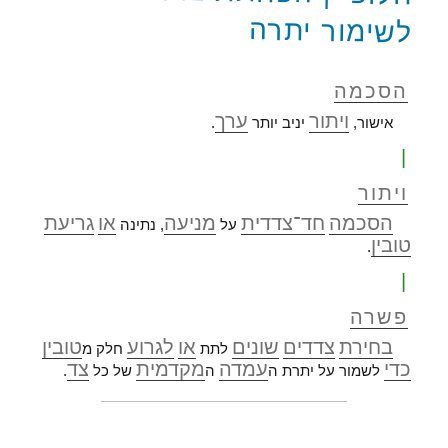
לשימור יתרה
הסכמה
ויתור
ערך
אישור,
יניב יותר
.
|
ויתור
הסכמה
חד־צדדית
מניעה
או
גריעת
על
, נתינה
טובין
.
|
פשרה
בחירת
צדדים
שונים
או
לגרוע
טובין
לתת
חלק מ
כדי
עמדה
מקדמית
צד
לשמור על יתרת ה
ה
של כל
.