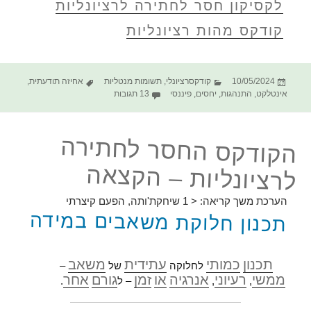
לקסיקון חסר לחתירה לרציונליות
קודקס מהות רציונליות
פורסם
קטגוריות
תגיות
10/05/2024
קודקסרציונלי
,
תשומות מנטליות
אחיזה תודעתית
,
בתאריך
על הקודקס החסר לחתירה לרציונלי
אינטלקט
,
התנהגות
,
יחסים
,
פיננסי
13 תגובות
הקודקס החסר לחתירה
לרציונליות – הקצאה
הערכת משך קריאה:
< 1
שיחקת'ותה, הפעם קיצרתי
תכנון חלוקת משאבים במידה
תכנון
כמותי
עתידית
משאב
לחלוקה
של
–
ממשי
רעיוני
אנרגיה
או
זמן
גורם
אחר
,
,
– ל
.