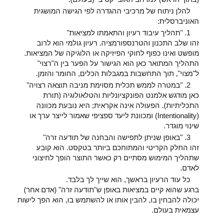
להלן ניתוח של מרכיבי ההגדרה לפי הגישה המושגית
האוניברסלית:
1. "תהליך עיבוד רעיון והתאמתו למציאות"
זהו שלב התכנון והטרנספורמציה. רעיון גולמי הוא לרוב
מופשט ואינו כפוף לחוקי הפיזיקה או הלוגיקה של המציאות.
התהליך המתואר כאן הוא הגישור על הפער בין ה"רצוי"
ל"מצוי", תוך התחשבות במגבלות הכלים, החומר והזמן.
2. "במטרה לממש תכלית מסוימת מניבה תוצאה רצויה"
כאן מודגש אלמנט הפונקציונליות והטלאולוגיה (תורת
התכליתיות). הפעולה אינה אקראית; היא נובעת מכוונה
(Intentionality) ומכוונת ליעד ספציפי שאמור לייצר ערך או
שינוי מוגדר.
3. "באופן שניתן לתפישה והבחנה של תודעה זרה"
זהו החלק הקריטי והמתוחכם ביותר בטקסט. הוא קובע
שתהליך המימוש מסתיים רק כאשר התוצר הופך לחיצוני
לאדם.
כל עוד הרעיון בראשך, הוא שייך לך בלבד.
ברגע שהוא קיים במציאות באופן ש"תודעה זרה" (אדם אחר)
יכולה להבחין בו, להבין אותו או להשתמש בו, הוא הפך לישות
עצמאית בעולם.