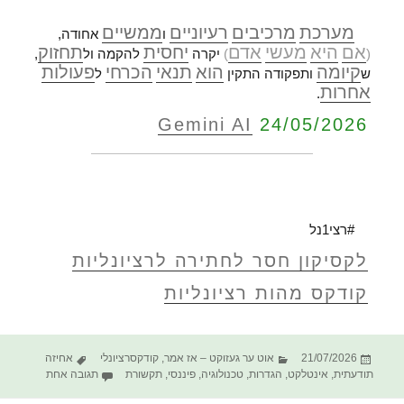
מערכת
מרכיבים
רעיוניים
ממשיים
ו
אחודה,
אם
היא
מעשי
אדם
יחסית
תחזוק
(
)
יקרה
להקמה ול
,
קיומה
הוא
תנאי
הכרחי
פעולות
ש
ותפקודה התקין
ל
אחרות
.
Gemini AI
24/05/2026
#רצי1נל
לקסיקון חסר לחתירה לרציונליות
קודקס מהות רציונליות
פורסם
קטגוריות
תגיות
21/07/2026
אוט ער געזוקט – אז אמר
,
קודקסרציונלי
אחיזה
בתאריך
על הקודקס
תודעתית
,
אינטלקט
,
הגדרות
,
טכנולוגיה
,
פיננסי
,
תקשורת
תגובה אחת