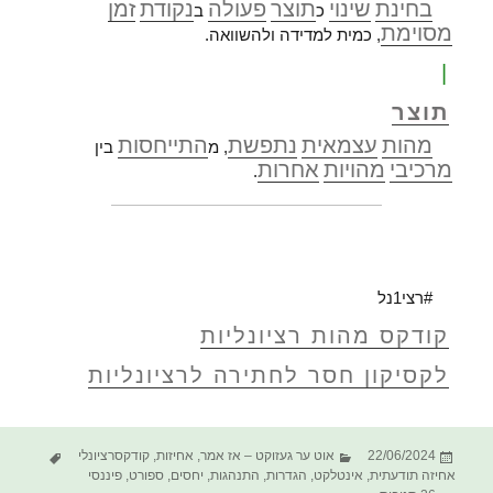
בחינת
שינוי
תוצר
פעולה
נקודת
זמן
כ
ב
מסוימת
, כמית למדידה ולהשוואה.
|
תוצר
מהות
עצמאית
נתפשת
התייחסות
, מ
בין
מרכיבי
מהויות
אחרות
.
#רצי1נל
קודקס מהות רציונליות
לקסיקון חסר לחתירה לרציונליות
פורסם
קטגוריות
תגיות
22/06/2024
אוט ער געזוקט – אז אמר
,
אחיזות
,
קודקסרציונלי
בתאריך
אחיזה תודעתית
,
אינטלקט
,
הגדרות
,
התנהגות
,
יחסים
,
ספורט
,
פיננסי