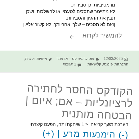
נורמטיביות. כן סבירות.
לא מתיימר שתסכים לטעמיי או להשלכות, ושכן
תבין את ההגיון והסבירות.
[ואם לא תסכים – שלך, אחריותך, לא קשור אליי.]
משפטיי הפתטיים
להמשיך לקרוא
פורסם
קטגוריות
תגיות
12/03/2025
אוט ער געזוקט – אז אמר
אישיות
,
אישית
,
בתאריך
על משפטיי הפתטיים
התנהגות
,
פיננסי
,
קלישאותיי
2 תגובות
הקודקס החסר לחתירה
לרציונליות – אם; איום |
הבטחה מותנית
הערכת משך קריאה:
< 1
שיחקת'ותה, הפעם קיצרתי
(-) הימנעות מרע | (+)