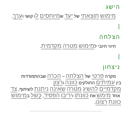
הישג
מימוש
תוצאתי
יעד
מיוחסים
ל
ערך
של
ש
ו קושי ו
.
|
הצלחה
מימוש
מטרה
מקדמית
חיווי חיובי ל
.
|
ניצחון
פרטי
הצלחה
הכרה
מקרה
של
–
שבהתמודדות
עמיתים
כוונה
רצון
בין
החולקים
ו
מקדמיים
להשיג
מטרה
שאינה
ניתנת
צד
לשיתוף,
מימש
כוונתו
יריבו
הפסיד
כָּשל
מימוש
אחד
את
ו
,
ב
כוונת
רצונו
.