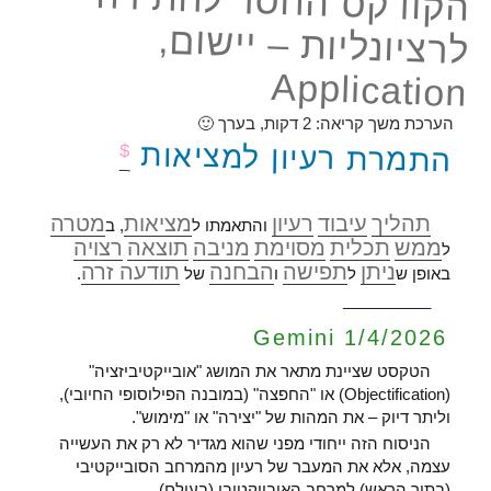
הקודקס החסר לחתירה
לרציונליות – יישום,
Application
הערכת משך קריאה:
2
דקות, בערך 🙂
התמרת רעיון למציאות
$
תהליך
עיבוד
רעיון
מציאות
מטרה
והתאמתו ל
, ב
ממש
תכלית
מסוימת
מניבה
תוצאה
רצויה
ל
ניתן
תפישה
הבחנה
תודעה זרה
באופן ש
ל
ו
של
.
__________
Gemini 1/4/2026
הטקסט שציינת מתאר את המושג "אובייקטיביזציה"
(Objectification) או "החפצה" (במובנה הפילוסופי החיובי),
וליתר דיוק – את המהות של "יצירה" או "מימוש".
הניסוח הזה ייחודי מפני שהוא מגדיר לא רק את העשייה
עצמה, אלא את המעבר של רעיון מהמרחב הסובייקטיבי
(בתוך הראש) למרחב האובייקטיבי (בעולם).