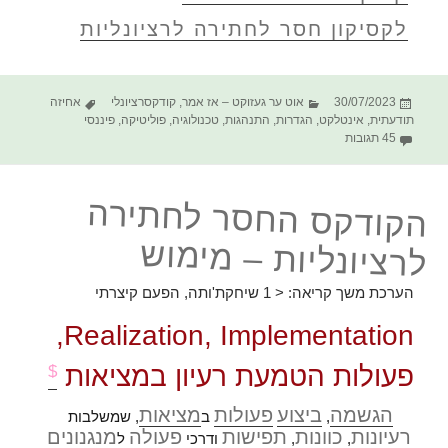
לקסיקון חסר לחתירה לרציונליות
פורסם
קטגוריות
תגיות
30/07/2023
אוט ער געזוקט – אז אמר
,
קודקסרציונלי
אחיזה
בתאריך
תודעתית
,
אינטלקט
,
הגדרות
,
התנהגות
,
טכנולוגיה
,
פוליטיקה
,
פיננסי
על הקודקס החסר לחתירה לרציונליות – יישום | מימוש
45 תגובות
הקודקס החסר לחתירה
לרציונליות – מימוש
הערכת משך קריאה:
< 1
שיחקת'ותה, הפעם קיצרתי
Realization, Implementation,
פעולות הטמעת רעיון במציאות
$
הגשמה
ביצוע
פעולות
מציאות
,
ב
, שמשלבות
רעיונות
כוונות
תפישות
פעולה
מנגנונים
,
,
ודרכי
ל