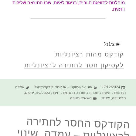
מוחלטת לתוצאה חיובית, בניגוד לאיום, שבו התוצאה שלילית
וודאית.
#רצי1נל
קודקס מהות רציונליות
לקסיקון חסר לחתירה לרציונליות
פורסם
קטגוריות
תגיות
22/12/2024
אוט ער געזוקט – אז אמר
,
קודקסרציונלי
אחיזה
בתאריך
תודעתית
,
אישיות
,
הגדרות
,
הורות
,
התנהגות
,
חינוך
,
טכנולוגיה
,
יחסים
,
עבור הקודקס החסר לחתירה לרציונליות – אם; א
פוליטיקה
,
פיננסי
השאירו תגובה
הקודקס החסר לחתירה
לרציונליות – עמדה, שינוי