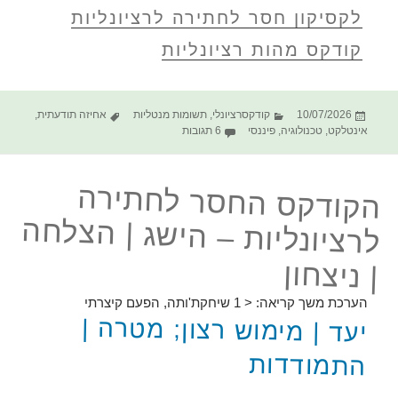
לקסיקון חסר לחתירה לרציונליות
קודקס מהות רציונליות
פורסם
קטגוריות
תגיות
10/07/2026
קודקסרציונלי
,
תשומות מנטליות
אחיזה תודעתית
,
בתאריך
על הקודקס החסר לחתירה לרציונליות – ח
אינטלקט
,
טכנולוגיה
,
פיננסי
6 תגובות
הקודקס החסר לחתירה
לרציונליות – הישג | הצלחה
| ניצחון
הערכת משך קריאה:
< 1
שיחקת'ותה, הפעם קיצרתי
יעד | מימוש רצון; מטרה |
התמודדות