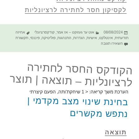
לקסיקון חסר לחתירה לרציונליות
פורסם
קטגוריות
תגיות
08/08/2024
אוט ער געזוקט – אז אמר
,
קודקסרציונלי
אחיזה
בתאריך
תודעתית
,
אינטלקט
,
אישיות
,
הגדרות
,
התנהגות
,
פוליטיקה
,
פיננסי
,
תקשורת
עבור הקודקס החסר לחתירה לרציונליות – עמדה, שינוי
השאירו תגובה
הקודקס החסר לחתירה
לרציונליות – תוצאה | תוצר
הערכת משך קריאה:
< 1
שיחקת'ותה, הפעם קיצרתי
בחינת שינוי מצב מקדמי |
נתפש מקשרים
תוצאה