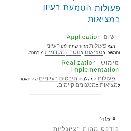
פעולות הטמעת רעיון
במציאות
יישום
Application
פעולות
רעיוני
רצף
אחוד שתחילתו
מציאות
מטרה
מקדמית
והמשכו ב
ב
מובחנת.
מימוש
Realization,
Implementation
פעולות
היבטים
רעיוניים
המשלבות
שהותאמו
מציאות
מנגנונים
קיימים
ל
ב
.
#רצי1נל
קודקס מהות רציונליות