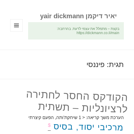
יאיר דיקמן yair dickmann
בקצת – מתמלל את עצמי לדעת. בהרחבה:
https://dickmann.co.il/main
תפריטים
ווידג'טים
תגית:
פיננסי
הקודקס החסר לחתירה
לרציונליות – תשתית
הערכת משך קריאה:
< 1
שיחקת'ותה, הפעם קיצרתי
מרכיבי יסוד, בסיס
$