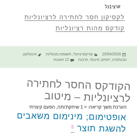
#רצי1נל
לקסיקון חסר לחתירה לרציונליות
קודקס מהות רציונליות
פורסם
קטגוריות
תגיות
20/04/2026
קודקסרציונלי
,
תשומות מנטליות
אינטלקט
,
בתאריך
על הקודקס החסר לחתירה לרציונליו
טכנולוגיה
,
יחסים
,
פיננסי
,
תרבות
12 תגובות
הקודקס החסר לחתירה
לרציונליות – מיטוב
הערכת משך קריאה:
< 1
שיחקת'ותה, הפעם קיצרתי
אופטימום; מינימום משאבים
להשגת תוצר
$