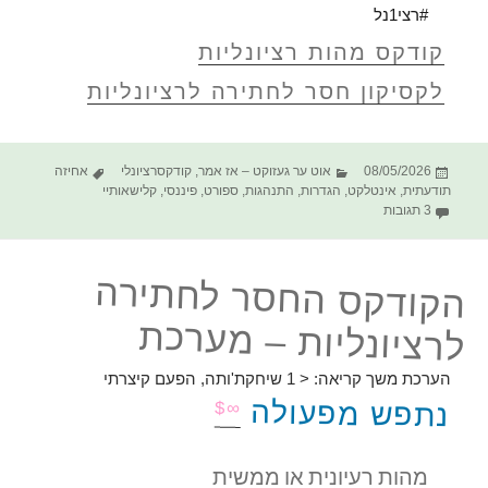
#רצי1נל
קודקס מהות רציונליות
לקסיקון חסר לחתירה לרציונליות
פורסם
קטגוריות
תגיות
08/05/2026
אוט ער געזוקט – אז אמר
,
קודקסרציונלי
אחיזה
בתאריך
תודעתית
,
אינטלקט
,
הגדרות
,
התנהגות
,
ספורט
,
פיננסי
,
קלישאותיי
על הקודקס החסר לחתירה לרציונליות – הישג | הצלחה | ניצחון
3 תגובות
הקודקס החסר לחתירה
לרציונליות – מערכת
הערכת משך קריאה:
< 1
שיחקת'ותה, הפעם קיצרתי
נתפש מפעולה
∞$
מהות
רעיונית
או
ממשית