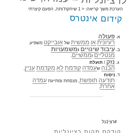
הערכת משך קריאה:
< 1
שיחקת'ותה, הפעם קיצרתי
קידום אינטרס
פעולה
רעיונית
או
ממשית
אובייקט
של
משפיע.
עיבוד
שינויים
משמעויות
ו
מנטליים
ממשיים
ו
.
נזק
/
תועלת
הבנה
עמדה
קודמת
לא
מקדמת
עניין
ש
.
ניסוח
תודעה
תופשת
עמדה
, מנסחת ומתייגת
אחרת
.
#רצי1נל
קודקס מהות רציונליות