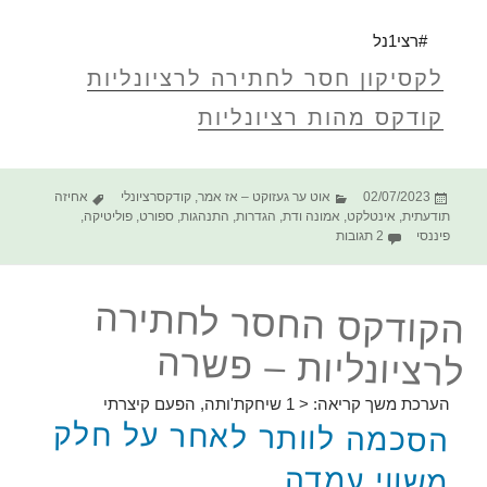
#רצי1נל
לקסיקון חסר לחתירה לרציונליות
קודקס מהות רציונליות
פורסם
קטגוריות
תגיות
02/07/2023
אוט ער געזוקט – אז אמר
,
קודקסרציונלי
אחיזה
בתאריך
תודעתית
,
אינטלקט
,
אמונה ודת
,
הגדרות
,
התנהגות
,
ספורט
,
פוליטיקה
,
על הקודקס החסר לחתירה לרציונליות – הסכמה | ויתור | פשרה
פיננסי
2 תגובות
הקודקס החסר לחתירה
לרציונליות – פשרה
הערכת משך קריאה:
< 1
שיחקת'ותה, הפעם קיצרתי
הסכמה לוותר לאחר על חלק
משווי עמדה