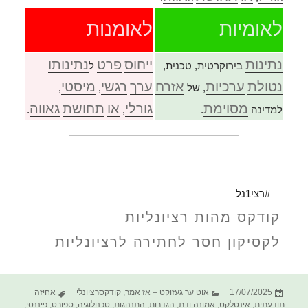
לאומיות
לאומנות
נתינות
ייחוס
פרט
נתינותו
בירוקרטית, טכנית,
ל
נטולת
ערכיות
אזרח
ערך
רגשי
מיסטי
, של
,
,
מסוימת
גורלי
או
תחושת
גאווה
למדינה
.
,
.
#רצי1נל
קודקס מהות רציונליות
לקסיקון חסר לחתירה לרציונליות
פורסם
קטגוריות
תגיות
17/07/2025
אוט ער געזוקט – אז אמר
,
קודקסרציונלי
אחיזה
בתאריך
תודעתית
,
אינטלקט
,
אמונה ודת
,
הגדרות
,
התנהגות
,
טכנולוגיה
,
ספורט
,
פיננסי
,