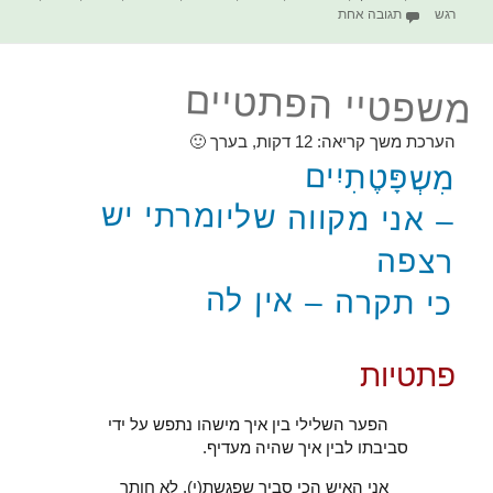
על הקודקס החסר לחתירה לרציונליות – לאומיות | לאומנות
רגש
תגובה אחת
משפטיי הפתטיים
הערכת משך קריאה:
12
דקות, בערך 🙂
מִשְפָּטֶתִיִים
– אני מקווה שליומרתי יש
רצפה
כי תקרה – אין לה
פתטיות
הפער השלילי בין איך מישהו נתפש על ידי
סביבתו לבין איך שהיה מעדיף.
אני האיש הכי סביר שפגשת(י). לא חותר