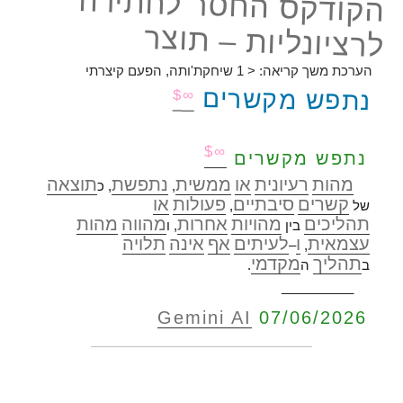
הקודקס החסר לחתירה
לרציונליות – תוצר
הערכת משך קריאה:
< 1
שיחקת'ותה, הפעם קיצרתי
נתפש מקשרים
∞$
∞$
נתפש מקשרים
מהות
רעיונית
או
ממשית
נתפשת
תוצאה
,
, כ
קשרים
סיבתיים
פעולות
או
של
,
תהליכים
מהויות
אחרות
מהווה
מהות
בין
, ו
עצמאית
ו
לעיתים
אף
אינה
תלויה
–
,
תהליך
מקדמי
ב
ה
.
__________
Gemini AI
07/06/2026