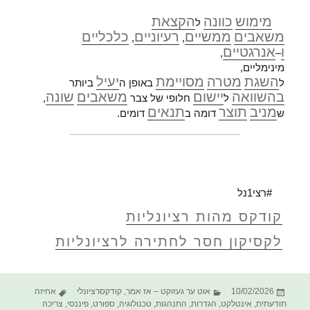
מימוש
כוונה
הקצאת
ל
משאבים
ממשיים
רעיוניים
כלכליים
,
,
ו
אנרגטיים
,
–
מינימליים,
השגת
מטרה
מסויימת
יעיל
ל
באופן ה
ביותר
בהשוואה
יישום
משאבים
שונה
ל
חלופי של צבר
,
מניב
תוצר
תנאים
ש
דומה ב
דומים.
#רצי1נל
קודקס מהות רציונליות
לקסיקון חסר לחתירה לרציונליות
פורסם
קטגוריות
תגיות
10/02/2026
אוט ער געזוקט – אז אמר
,
קודקסרציונלי
אחיזה
בתאריך
תודעתית
,
אינטלקט
,
הגדרות
,
התנהגות
,
טכנולוגיה
,
ספורט
,
פיננסי
,
צריכה