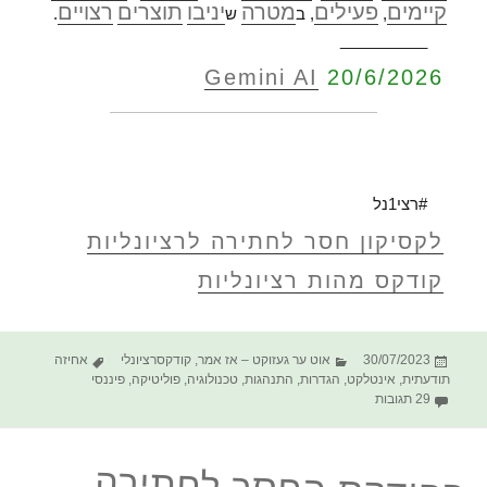
קיימים
פעילים
מטרה
יניבו
תוצרים
רצויים
,
, ב
ש
.
__________
Gemini AI
20/6/2026
#רצי1נל
לקסיקון חסר לחתירה לרציונליות
קודקס מהות רציונליות
פורסם
קטגוריות
תגיות
30/07/2023
אוט ער געזוקט – אז אמר
,
קודקסרציונלי
אחיזה
בתאריך
תודעתית
,
אינטלקט
,
הגדרות
,
התנהגות
,
טכנולוגיה
,
פוליטיקה
,
פיננסי
על הקודקס החסר לחתירה לרציונליות – מימוש
29 תגובות