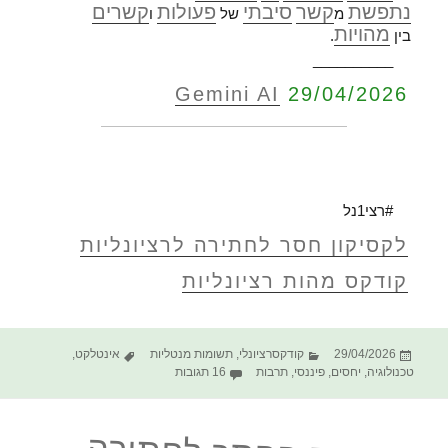
נתפשת
קשר
סיבתי
פעולות
קשרים
מ
של
ו
מהויות
בין
.
__________
Gemini AI
29/04/2026
#רצי1נל
לקסיקון חסר לחתירה לרציונליות
קודקס מהות רציונליות
פורסם
קטגוריות
תגיות
29/04/2026
קודקסרציונלי
,
תשומות מנטליות
אינטלקט
,
בתאריך
על הקודקס החסר לחתירה לרציונליו
טכנולוגיה
,
יחסים
,
פיננסי
,
תרבות
16 תגובות