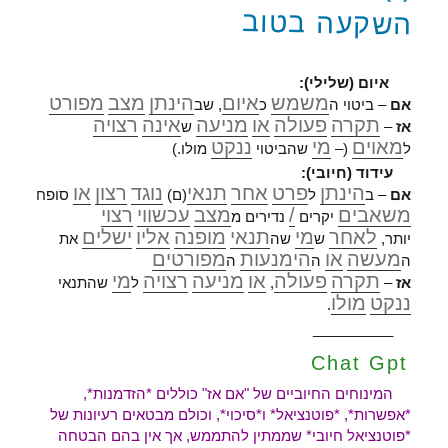
השקעה בטוב
איום (שלילי):
משמש
איום
הינתן
מצב
מפורט
אם
– ביטוי ה
כ
, שב
תקרה
פעולה
או
מניעה
אינה
רצויה
אז
–
ש
מאוים
מי
ננקט
ל
(–
שהביטוי
מולו.)
עידוד (חיובי):
הינתן
פרט
אחר
תנאי
נוגד
רצון
או
אם
– ב
ל
(ם)
סופח
משאבים
/
מצב
עכשווי
רצוי
יקרים
נדירים מ
לאחר
מי
תנאי
מופנה
אליו
ישלים
יותר,
ש
שה
את
מעשה
או
הימנעות
מפורטים
ה
ה
ה
תקרה
פעולה
או
מניעה
רצויה
מי
אז
–
,
ל
שהתנאי
ננקט
מולו
.
__________
Chat Gpt
המינוחים החיוביים של "אם אז" כוללים *הזדמנות*,
*אפשרות*, *פוטנציאל* ו*סיכוי*, וכולם מבטאים רעיונות של
*פוטנציאל חיובי* שממתין להתממש, אך אין בהם הבטחה