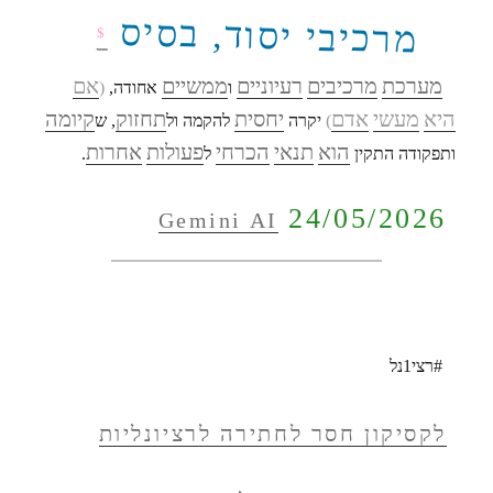
מרכיבי יסוד, בסיס
$
מערכת
מרכיבים
רעיוניים
ממשיים
אם
ו
אחודה,
(
היא
מעשי
אדם
יחסית
תחזוק
קיומה
)
יקרה
להקמה ול
, ש
הוא
תנאי
הכרחי
פעולות
אחרות
ותפקודה התקין
ל
.
24/05/2026
Gemini AI
#רצי1נל
לקסיקון חסר לחתירה לרציונליות