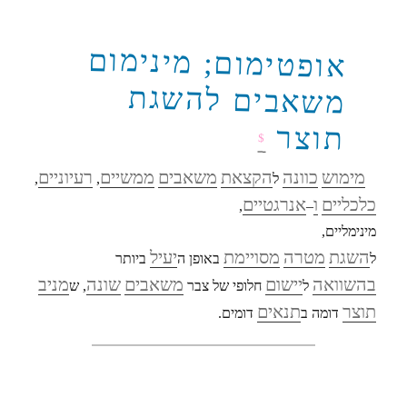
אופטימום; מינימום
משאבים להשגת
תוצר
$
מימוש
כוונה
הקצאת
משאבים
ממשיים
רעיוניים
ל
,
,
כלכליים
ו
אנרגטיים
,
–
מינימליים,
השגת
מטרה
מסויימת
יעיל
ל
באופן ה
ביותר
בהשוואה
יישום
משאבים
שונה
מניב
ל
חלופי של צבר
, ש
תוצר
תנאים
דומה ב
דומים.