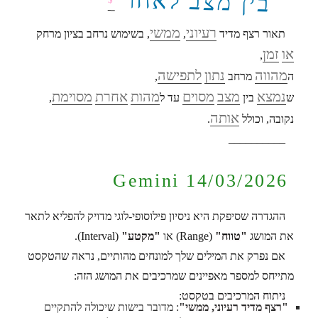
בין מצב לאחר
רעיוני
ממשי
תאור רצף מדיד
,
, בשימוש נרחב בציון מרחק
או
זמן
,
מהווה
נתון
לתפישה
ה
מרחב
,
נמצא
מצב
מסוים
מהות
אחרת
מסוימת
ש
בין
עד ל
,
אותה
נקובה, וכולל
.
__________
Gemini 14/03/2026
ההגדרה שסיפקת היא ניסיון פילוסופי-לוגי מדויק להפליא לתאר
את המושג
"טווח"
(Range) או
"מקטע"
(Interval).
אם נפרק את המילים שלך למונחים מהותיים, נראה שהטקסט
מתייחס למספר מאפיינים שמרכיבים את המושג הזה:
ניתוח המרכיבים בטקסט:
"רצף מדיד רעיוני, ממשי"
: מדובר בישות שיכולה להתקיים