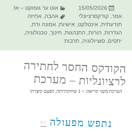
פורסם
קטגוריות
15/05/2026
אוט ער געזוקט – אז
בתאריך
תגיות
אמר
,
קודקסרציונלי
אהבה
,
אחיזה
תודעתית
,
אינטלקט
,
אישיות
,
אמונה ודת
,
הגדרות
,
הורות
,
התנהגות
,
חינוך
,
טכנולוגיה
,
יחסים
,
סוציולוגיה
,
תרבות
הקודקס החסר לחתירה
לרציונליות – מערכת
הערכת משך קריאה:
< 1
שיחקת'ותה, הפעם קיצרתי
נתפש מפעולה
∞$