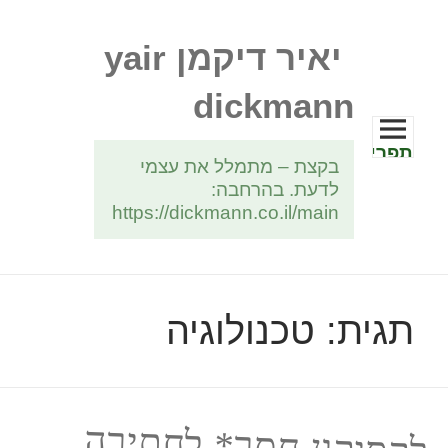
יאיר דיקמן yair
dickmann
תפריטים
בקצת – מתמלל את עצמי
ווידג'טים
לדעת. בהרחבה:
https://dickmann.co.il/main
תגית:
טכנולוגיה
לקסיקון חסר* לחתירה