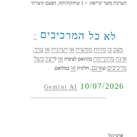
הערכת משך קריאה:
< 1
שיחקת'ותה, הפעם קיצרתי
לא כל המרכיבים
$
מצב
בו
מהות
ממשית
או
רעיונית
או
ערך
,
אינה
מתקיימת
או
רצון
בשל
בהתאם לציפיה
ל
מרכיבים
אינם
או
ש
, חלקית
במלואם.
10/07/2026
Gemini AI
#רצי1נל