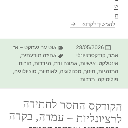
ש
ת
הלקסיקון החסר* לחתירה לרציונליות
להמשיך לקרוא
פורסם
קטגוריות
28/05/2026
אוט ער געזוקט – אז
בתאריך
תגיות
אמר
,
קודקסרציונלי
אחיזה תודעתית
,
אינטלקט
,
אישיות
,
אמונה ודת
,
הגדרות
,
הורות
,
התנהגות
,
חינוך
,
טכנולוגיה
,
לאומיות
,
סוציולוגיה
,
פוליטיקה
,
תרבות
הקודקס החסר לחתירה
לרציונליות – עמדה, בקרה