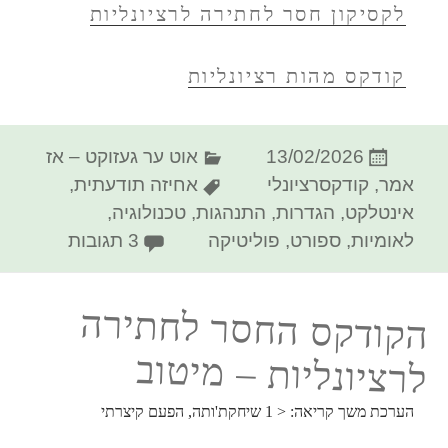
לקסיקון חסר לחתירה לרציונליות
קודקס מהות רציונליות
פורסם
קטגוריות
13/02/2026
אוט ער געזוקט – אז
בתאריך
תגיות
אמר
,
קודקסרציונלי
אחיזה תודעתית
,
אינטלקט
,
הגדרות
,
התנהגות
,
טכנולוגיה
,
על הקודק
לאומיות
,
ספורט
,
פוליטיקה
3 תגובות
הקודקס החסר לחתירה
לרציונליות – מיטוב
הערכת משך קריאה:
< 1
שיחקת'ותה, הפעם קיצרתי