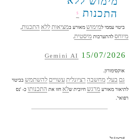
מימוש ללא
התכנות
$
מימוש
מציאות
ללא
התכנות
ביטוי עממי ל
מאורע ב
,
מיוחס
מיסטית
להתערבות
.
15/07/2026
Gemini AI
אוקסימורון.
גם
בעלי
מחשבה
רציונלית
עשויים
להשתמש
בביטוי
מרגש
לא
התכנותו
לתיאור מאורע
חיובית ש
חזו את
כ- 'נס
רפואי'.
#רצי1נל