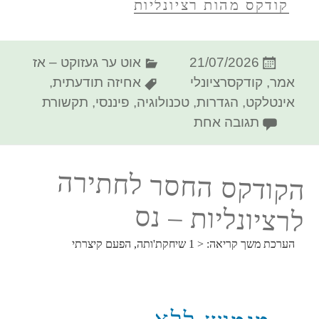
קודקס מהות רציונליות
פורסם
קטגוריות
21/07/2026
אוט ער געזוקט – אז
בתאריך
תגיות
אמר
,
קודקסרציונלי
אחיזה תודעתית
,
אינטלקט
,
הגדרות
,
טכנולוגיה
,
פיננסי
,
תקשורת
על הקודקס החסר לחתירה לרציונלי
תגובה אחת
הקודקס החסר לחתירה
לרציונליות – נס
הערכת משך קריאה:
< 1
שיחקת'ותה, הפעם קיצרתי