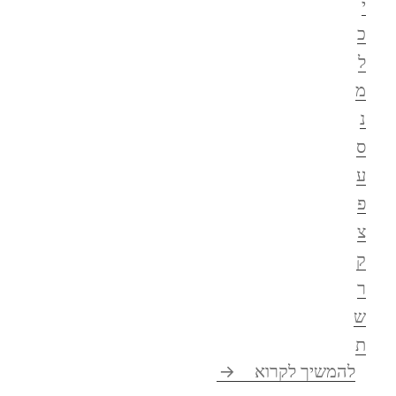
י
כ
ל
מ
נ
ס
ע
פ
צ
ק
ר
ש
ת
לקסיקון חסר* לחתירה לרציונליות
להמשיך לקרוא