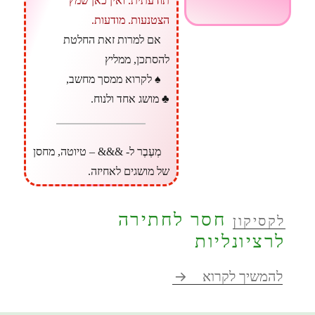
תודעתית. ואין כאן שמץ
הצטנעות. מודעות.
אם למרות זאת החלטת
להסתכן, ממליץ
♠ לקרוא ממסך מחשב,
♣ מושג אחד ולנוח.
מְעֶבֶר ל- &&& – טיוטה, מחסן
של מושגים לאחיזה.
חסר לחתירה
לקסיקון
לרציונליות
מהות רציונליות
להמשיך לקרוא