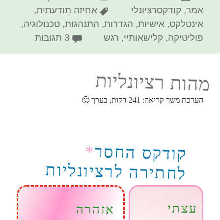
בתאריך
תגיות
אמר
,
קודקסרציונלי
אחיזה תודעתית
,
אינטלקט
,
אישיות
,
הגדרות
,
התנהגות
,
טכנולוגיה
,
על הקודק
פוליטיקה
,
קלישאותיי
,
רגש
3 תגובות
מהות רציונליות
הערכת משך קריאה:
241
דקות, בערך 🙂
*
קודקס החסר
לחתירה לרציונליות
עצתי
אזהרה