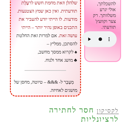
שלהלן וזאת מחמת חשש לרעֶלֶת
להשכלתך,
אולי יגרע
תודעתית. ואין כאן שמץ הצטנעות.
משלוותך. רק
מודעות. לו הייתי יודע להעביר את
צער וקוועץ'
תודעתי.
התכנים באופן נהיר יותר – הייתי
עושה זאת.
אם למרות זאת החלטת
להסתכן, ממליץ –
♠ לקרוא ממסך מחשב,
♣ מושג אחד ולנוח.
מְעֶבֶר ל- &&& – טיוטה, מחסן של
מושגים לאחיזה.
חסר לחתירה
לקסיקון
לרציונליות