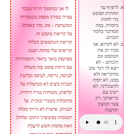
לרפרף עד
לו אני במקומך הייתי מבכר
תחתית הפוסט
צפייה בפורנו מספק בקטגוריה
כדי לחזות
ביומרה, במה
המועדפת – מה, מהי באמת? –
המדובר כלומר
על קריאת טקסט זה.
הנכתב.
קריאת הטקסטים הבלתי
לא לקרוא; אני
מכיר הן את
קריאים שלי מהווה תענוג
הטקסט וגם
מפוקפק בואך ביזאר; התמודדות
ת'כותב – לא
עם זרימת פוסט כְּזה משולה
ייצא לך דבר טוב
מהקריאה ולא
לנגיסה, גריסה, לעיסה ובליעת
ממנו, לא יוסיף
תבנית ביצים לא מבושלות על
להשכלתך, לא
ייטיב עם
קליפתן, משוחות בגריז רותייח,
בריאותך. רק
מתובלות בשברי זכוכית. על
צער וקוועץ'
תבניתן. אישית לא הייתי מכלה
תודעתי.
תשומות בפיצ'פוץ' התוכן שלהלן
וזאת מחמת חשש לרעֶלֶת