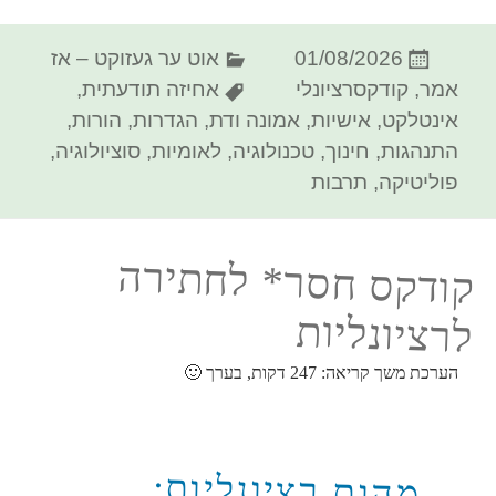
פורסם
קטגוריות
01/08/2026
אוט ער געזוקט – אז
בתאריך
תגיות
אמר
,
קודקסרציונלי
אחיזה תודעתית
,
אינטלקט
,
אישיות
,
אמונה ודת
,
הגדרות
,
הורות
,
התנהגות
,
חינוך
,
טכנולוגיה
,
לאומיות
,
סוציולוגיה
,
פוליטיקה
,
תרבות
קודקס חסר* לחתירה
לרציונליות
הערכת משך קריאה:
247
דקות, בערך 🙂
מהות רציונליות: