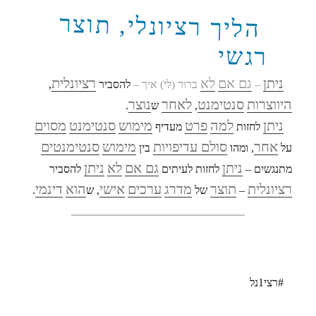
הליך רציונלי, תוצר
רגשי
ניתן
גם אם
לא
רציונלית
–
ברור (לי) איך –
להסביר
,
היווצרות
סנטימנט
לאחר
נוצר
,
ש
.
ניתן
למה
פרט
מימוש
סנטימנט
מסוים
לחזות
מעדיף
אחר
סולם עדיפויות
מימוש
סנטימנטים
על
, ומהו
בין
ניתן
גם אם
לא
ניתן
מתנגשים –
לחזות לעיתים
להסביר
רציונלית
תוצר
מדרג
ערכים
אישי
הוא
דינמי
–
של
, ש
.
#רצי1נל