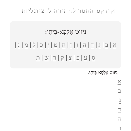
הקודקס החסר לחתירה לרציונליות
ניווט אַלְפָא-בֵּיתִי:
|
|
|
|
|
|
|
|
|
|
|
|
|
|
א
ב
ג
ד
ה
ו
ז
ח
ט
י
כ
ל
מ
נ
|
|
|
|
|
|
|
ס
ע
פ
צ
ק
ר
ש
ת
ניווט אַלְפָא-בֵּיתִי:
א
ב
ג
ד
ה
ו