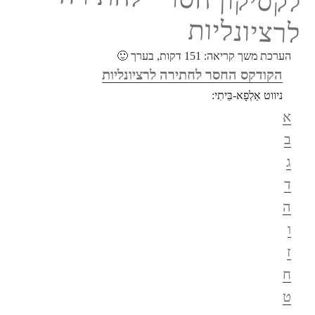
לרציונליות
הערכת משך קריאה:
151
דקות, בערך 🙂
הקודקס החסר לחתירה לרציונליות
ניווט אַלְפָא-בֵּיתִי:
א
ב
ג
ד
ה
ו
ז
ח
ט