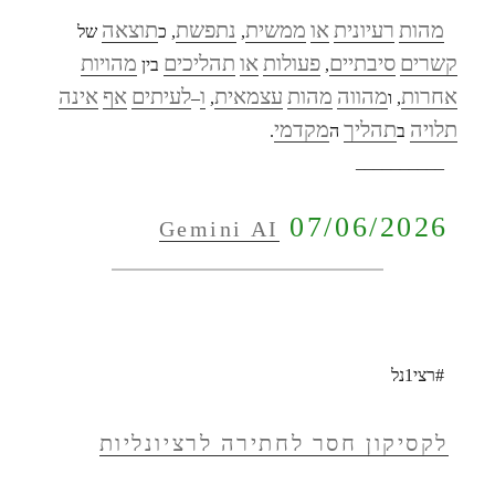
מהות
רעיונית
או
ממשית
נתפשת
תוצאה
,
, כ
של
קשרים
סיבתיים
פעולות
או
תהליכים
מהויות
,
בין
אחרות
מהווה
מהות
עצמאית
ו
לעיתים
אף
אינה
, ו
,
–
תלויה
תהליך
מקדמי
ב
ה
.
__________
07/06/2026
Gemini AI
#רצי1נל
לקסיקון חסר לחתירה לרציונליות