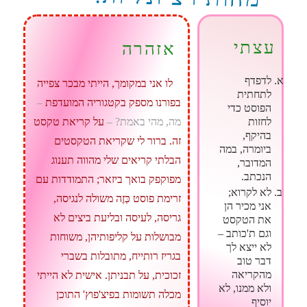
עצתי
אזהרה
לדפדף
לו אני במקומך, הייתי מבכר צפייה
לתחתית
בפורנו מספק בקטגוריה המועדפת
–
הפוסט כדי
לחזות
מה, מהי באמת? –
על קריאת טקסט
בהיקף,
זה. ברור לי שקריאת הטקסטים
ביומרה, במה
הבלתי קריאים שלי מהווה תענוג
המדובר,
הנכתב.
מפוקפק בואך ביזאר; התמודדות עם
לא לקרוא
;
זרימת פוסט כְּזֶה משולה לנגיסה,
אני מכיר הן
גריסה, לעיסה ובליעת ביצים לא
את הטקסט
וגם ת'כותב –
מבושלות על קליפותיהן, משוחות
לא ייצא לך
בגריז רותייח, מתובלות בשברי
דבר טוב
מהקריאה
זכוכית, על תבניתן. אישית לא הייתי
ולא ממנו, לא
מכלה תשומות בפיצ'פוץ' התוכן
יוסיף