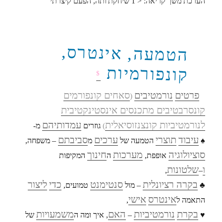
הערכת משך קריאה:
< 1
שיחקת'ותה, הפעם קיצרתי
הטמעה, אינטרס,
קונפורמיות
$
פרטים
נורמטיבים
סאחים קונפורמים
(
קונסרבטיבים מתכנסים אינסטינקטיבית
לנורמטיביות קונצנזוסיאלית
עמדותיהם
)
גוזרים
מ-
עיבוד
תוצרי
ערכים
סביבתם
♠
הטמעה של
מ
– משפחה,
סוציולוגיה
מערכות
חינוך
אופפת,
ה
המקיפות
ו
שלטונות
,
–
בקרה רציונלית
סנטימנט
כדי
ליצור
♣
– מול
טמועים,
אינטרס
אישי
התאמה ל
,
בקרת
נורמטיביות
האם
משמעויות
♥
–
, איך ומה ה
של