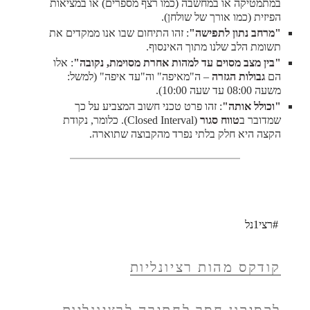
במתמטיקה או במחשבה (כמו רצף מספרים) או במציאות
הפיזית (כמו אורך של שולחן).
"מרחב נתון לתפישה"
: זהו התיחום שבו אנו ממקדים את
תשומת הלב שלנו מתוך האינסוף.
"בין מצב מסוים עד למהות אחרת מסוימת, נקובה"
: אלו
הם
גבולות הגזרה
– ה"מאיפה" וה"עד איפה" (למשל:
משעה 08:00 עד שעה 10:00).
"וכולל אותה"
: זהו פרט טכני חשוב המצביע על כך
שמדובר ב
טווח סגור
(Closed Interval). כלומר, נקודת
הקצה היא חלק בלתי נפרד מהקבוצה שתוארה.
#רצי1נל
קודקס מהות רציונליות
לקסיקון חסר לחתירה לרציונליות