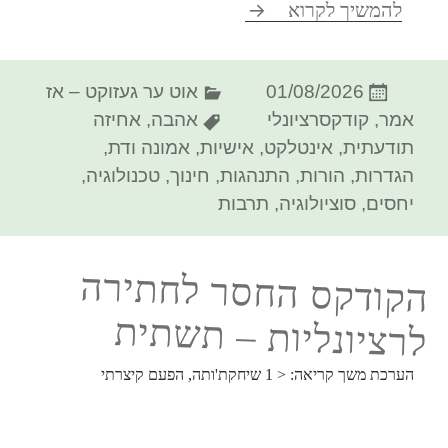
קודקס חסר* לחתירה לרציונליות
להמשיך לקרוא
פורסם
קטגוריות
01/08/2026
אוט ער געזוקט – אז
בתאריך
תגיות
אמר
,
קודקסרציונלי
אהבה
,
אחיזה
תודעתית
,
אינטלקט
,
אישיות
,
אמונה ודת
,
הגדרות
,
הורות
,
התנהגות
,
חינוך
,
טכנולוגיה
,
יחסים
,
סוציולוגיה
,
תרבות
הקודקס החסר לחתירה
לרציונליות – תשתית
הערכת משך קריאה:
< 1
שיחקת'ותה, הפעם קיצרתי