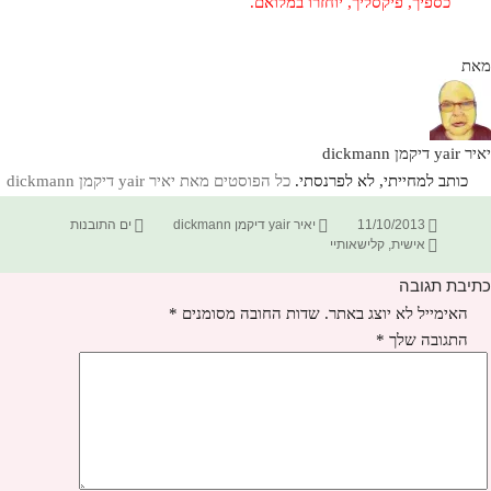
כספיך, פיקסליך, יוחזרו במלואם.
מאת
יאיר yair דיקמן dickmann
כותב למחייתי, לא לפרנסתי.
כל הפוסטים מאת יאיר yair דיקמן dickmann‏
פורסם
מחבר
קטגוריות
11/10/2013
יאיר yair דיקמן dickmann
ים התובנות
תגיות
בתאריך
אישית
,
קלישאותיי
כתיבת תגובה
האימייל לא יוצג באתר.
שדות החובה מסומנים
*
התגובה שלך
*