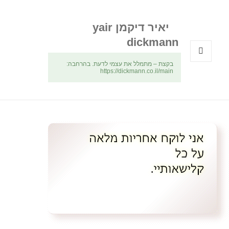
יאיר דיקמן yair
dickmann
בקצת – מתמלל את עצמי לדעת. בהרחבה:
תפריטים
https://dickmann.co.il/main
ווידג'טים