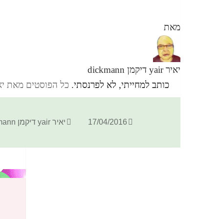
מאת
יאיר yair דיקמן dickmann
כותב למחייתי, לא לפרנסתי.
כל הפוסטים מאת יאיר yair דיקמן ann
פורסם
מחבר
17/04/2016
יאיר yair דיקמן dickmann
בתאריך
יווט
הפוסט
קודם
עצמאות
הקודם:
הפוסט
לשלב הבא
שאול רגב – מאזעל טוף
הבא: