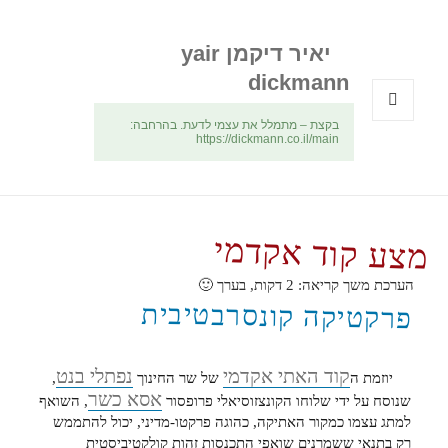
יאיר דיקמן yair
dickmann
בקצת – מתמלל את עצמי לדעת. בהרחבה:
תפריטים
https://dickmann.co.il/main
ווידג'טים
מצע קוד אקדמי
הערכת משך קריאה:
2
דקות, בערך 🙂
פרקטיקה קונסרבטיבית
קוד האתי אקדמי
נפתלי בנט
יוזמת ה
של שר החינוך
,
אסא כשר
שנוסח על ידי שלוחו הקונצזוסיאלי פרופסור
, השואף
למתג עצמו כמקור האתיקה, כהוגה פרקטו-מדיני, יכול להתממש
רק בתנאי ששמרנים שואפי התכנסות זהות קולקטיביסטית