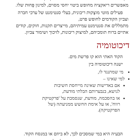
מאפשרים ריאקציה מחופש ביטוי יחסי מסוים, למינון פָּחוּת שלו.
פעילים מוטי מוצָקוּת ריבונית, בעלי סנטימנט של ערכי חברה
וצביון הקודמים לחופש פרט,
מתמללים את סנטימנט עמיתיהם, מייצרים תקנות, חוקים, קודים
אתיים ברוח תומכיהם, למיצוק ריבונות, לזיכוך ושימור צביון.
דיכוטומיה
הקוד האתי הוא קו פרשת מים.
ישנה דיכוטומיה בין
מי שמתנגד לו,
למי שאינו –
אם באדישות שאינה מייחסת חשיבות
לנושא, בנבערותם הבלתי מודעת,
או בהסכמה, מודעת, שנסמכת על 'פרקטיקת
רווח', או על אימת החשש ממניעתה (של
הפרקטיקה).
הבעיה היא במי שמסכים לכך, לא ביוזם או במנסח הקוד.