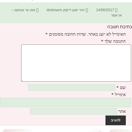
פורסם
מחבר
קטגוריות
14/06/2017
יאיר yair דיקמן dickmann
אוט ער געזוקט –
בתאריך
אז אמר
כתיבת תגובה
האימייל לא יוצג באתר.
שדות החובה מסומנים
*
התגובה שלך
*
שם
*
אימייל
*
אתר
יווט
קודם
הפוסט
גבולות אחריות רגשית