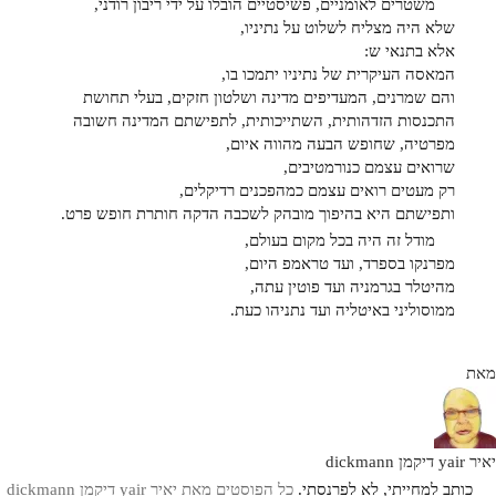
משטרים לאומניים, פשיסטיים הובלו על ידי ריבון רודני,
שלא היה מצליח לשלוט על נתיניו,
אלא בתנאי ש:
המאסה העיקרית של נתיניו יתמכו בו,
והם שמרנים, המעדיפים מדינה ושלטון חזקים, בעלי תחושת
התכנסות הזדהותית, השתייכותית, לתפישתם המדינה חשובה
מפרטיה, שחופש הבעה מהווה איום,
שרואים עצמם כנורמטיבים,
רק מעטים רואים עצמם כמהפכנים רדיקלים,
ותפישתם היא בהיפוך מובהק לשכבה הדקה חותרת חופש פרט.
מודל זה היה בכל מקום בעולם,
מפרנקו בספרד, ועד טראמפ היום,
מהיטלר בגרמניה ועד פוטין עתה,
ממוסוליני באיטליה ועד נתניהו כעת.
מאת
יאיר yair דיקמן dickmann
כותב למחייתי, לא לפרנסתי.
כל הפוסטים מאת יאיר yair דיקמן dickmann‏