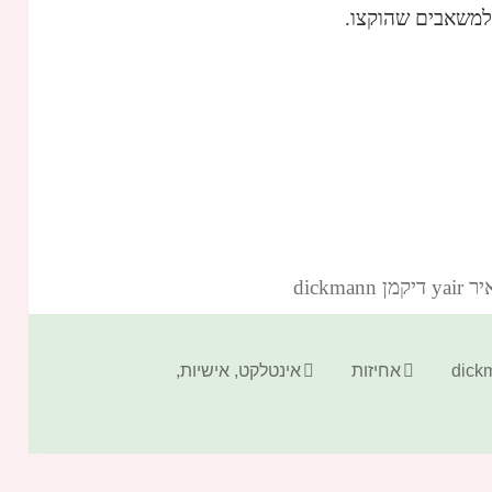
 למשאבים שהוקצו.
dickm‏
קטגוריות
תגיות
אחיזות
אינטלקט
,
אישיות
,