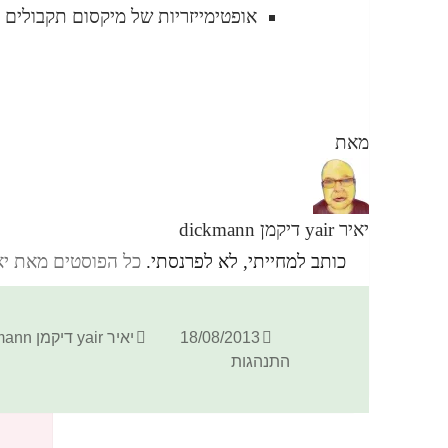
אופטימייזריות של מיקסום תקבולים
מאת
יאיר yair דיקמן dickmann
כותב למחייתי, לא לפרנסתי.
כל הפוסטים מאת יאיר yair דיקמן ann
פורסם
מחבר
18/08/2013
יאיר yair דיקמן dickmann
בתאריך
התנהגות
כתיבת תגובה