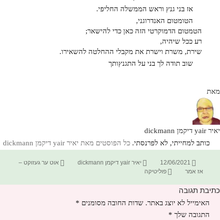
אז בני גנץ וראש הממשלה החליפי.
הטומטום האנדרוגני,
הטמטום הדמוקרטי הזה כאן כדי להישאר;
רע ככל שיהיה,
שירת, משרת וישרת את מקבלי ההחלטה להשאירו.
שוב תודה לך בני על התגנץותך
מאת
יאיר yair דיקמן dickmann
כותב למחייתי, לא לפרנסתי.
כל הפוסטים מאת יאיר yair דיקמן dickmann‏
פורסם
מחבר
קטגוריות
12/06/2021
יאיר yair דיקמן dickmann
אוט ער געזוקט –
בתאריך
תגיות
אז אמר
פוליטיקה
כתיבת תגובה
האימייל לא יוצג באתר.
שדות החובה מסומנים
*
התגובה שלך
*