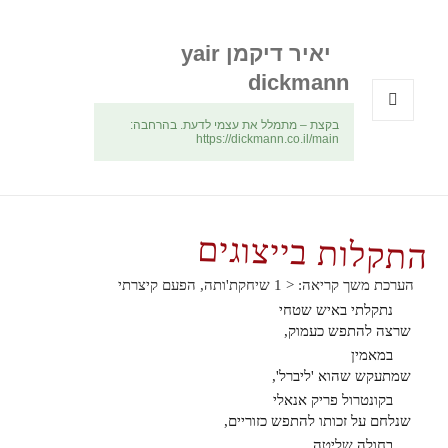
יאיר דיקמן yair
dickmann
בקצת – מתמלל את עצמי לדעת. בהרחבה:
תפריטים
https://dickmann.co.il/main
ווידג'טים
התקלות בייצוגים
הערכת משך קריאה:
< 1
שיחקת'ותה, הפעם קיצרתי
נתקלתי באיש שטחי
שרצה להתפש כעמוק,
במאמין
שמתעקש שהוא 'ליברל',
בקונטרול פריק אנאלי
שנלחם על זכותו להתפש כזוריים,
בחולה שליטה