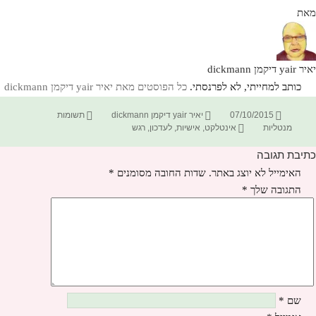
מאת
יאיר yair דיקמן dickmann
כותב למחייתי, לא לפרנסתי.
כל הפוסטים מאת יאיר yair דיקמן dickmann‏
פורסם
מחבר
קטגוריות
07/10/2015
יאיר yair דיקמן dickmann
תשומות
בתאריך
תגיות
מנטליות
אינטלקט
,
אישיות
,
לעדכון
,
רגש
כתיבת תגובה
האימייל לא יוצג באתר.
שדות החובה מסומנים
*
התגובה שלך
*
שם
*