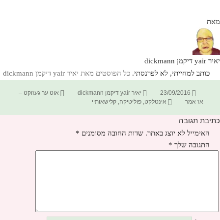
מאת
יאיר yair דיקמן dickmann
כותב למחייתי, לא לפרנסתי.
כל הפוסטים מאת יאיר yair דיקמן dickmann‏
פורסם
מחבר
קטגוריות
23/09/2016
יאיר yair דיקמן dickmann
אוט ער געזוקט –
בתאריך
תגיות
אז אמר
אינטלקט
,
פוליטיקה
,
קלישאותיי
כתיבת תגובה
האימייל לא יוצג באתר.
שדות החובה מסומנים
*
התגובה שלך
*