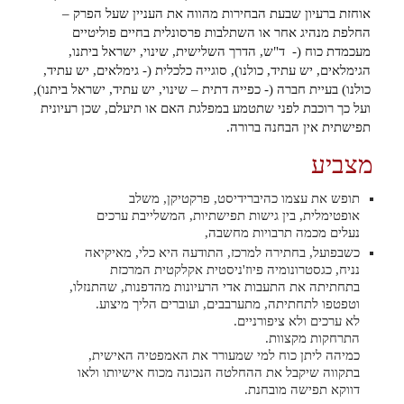
אוחזת ברעיון שבעת הבחירות מהווה את העניין שעל הפרק –
החלפת מנהיג אחר או השתלבות פרסונלית בחיים פוליטיים
מעכמדת כוח (- ד"ש, הדרך השלישית, שינוי, ישראל ביתנו,
הגימלאים, יש עתיד, כולנו), סוגייה כלכלית (- גימלאים, יש עתיד,
כולנו) בעיית חברה (- כפייה דתית – שינוי, יש עתיד, ישראל ביתנו),
ועל כך רוכבת לפני שתטמע במפלגת האם או תיעלם, שכן רעיונית
תפישתית אין הבחנה ברורה.
מצביע
תופש את עצמו כהיברידיסט, פרקטיקן, משלב
אופטימלית, בין גישות תפישתיות, המשלייבת ערכים
נעלים מכמה תרבויות מחשבה,
כשבפועל, בחתירה למרכז, התודעה היא כלי, מאיקיאה
נניח, כגסטרונומיה פיוז'ניסטית אקלקטית המרכזת
בתחתיתה את התעבות אדי הרעיונות מהדפנות, שהתנזלו,
וטפטפו לתחתיתה, מתערבבים, ועוברים הליך מיצוע.
לא ערכים ולא ציפורניים.
התרחקות מקצוות.
כמיהה ליתן כוח למי שמעורר את האמפטיה האישית,
בתקווה שיקבל את ההחלטה הנכונה מכוח אישיותו ולאו
דווקא תפישה מובחנת.