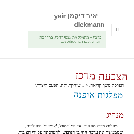
יאיר דיקמן yair
dickmann
בקצת – מתמלל את עצמי לדעת. בהרחבה:
תפריטים
https://dickmann.co.il/main
ווידג'טים
הצבעת מרכז
הערכת משך קריאה:
< 1
שיחקת'ותה, הפעם קיצרתי
מפלגות אופנה
מנהיג
מפלגת מרכז מונהגת, על ידי 'דמות', 'אישיות' פופולרית,
שמממשת את ערכה החיובי הנתפש, להערכתה על ידי הציבור,