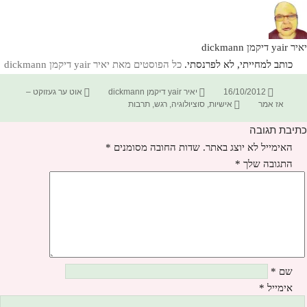
יאיר yair דיקמן dickmann
כותב למחייתי, לא לפרנסתי.
כל הפוסטים מאת יאיר yair דיקמן dickmann‏
פורסם
מחבר
קטגוריות
16/10/2012
יאיר yair דיקמן dickmann
אוט ער געזוקט –
בתאריך
תגיות
אז אמר
אישיות
,
סוציולוגיה
,
רגש
,
תרבות
כתיבת תגובה
האימייל לא יוצג באתר.
שדות החובה מסומנים
*
התגובה שלך
*
שם
*
אימייל
*