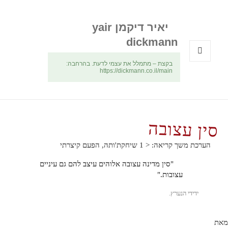
יאיר דיקמן yair
dickmann
בקצת – מתמלל את עצמי לדעת. בהרחבה:
תפריטים
https://dickmann.co.il/main
ווידג'טים
סין עצובה
הערכת משך קריאה:
< 1
שיחקת'ותה, הפעם קיצרתי
"סין מדינה עצובה אלוהים עיצב להם גם עיניים
עצובות."
ידידי הנערץ.
מאת