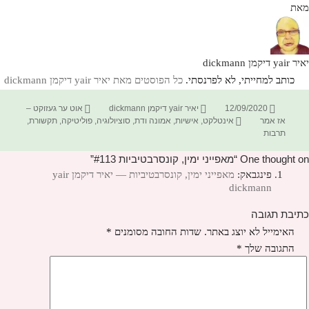
מאת
יאיר yair דיקמן dickmann
כותב למחייתי, לא לפרנסתי.
כל הפוסטים מאת יאיר yair דיקמן dickmann‏
פורסם
מחבר
קטגוריות
12/09/2020
יאיר yair דיקמן dickmann
אוט ער געזוקט –
בתאריך
תגיות
אז אמר
אינטלקט
,
אישיות
,
אמונה ודת
,
סוציולוגיה
,
פוליטיקה
,
תקשורת
,
תרבות
One thought on “מאפייני ימין, קונסרבטיביות #113”
פינגבאק:
מאפייני ימין, קונסרבטיביות — יאיר דיקמן yair
dickmann
כתיבת תגובה
האימייל לא יוצג באתר.
שדות החובה מסומנים
*
התגובה שלך
*