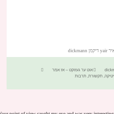
dickm‏
קטגוריות
תגיות
אוט ער געזוקט – אז אמר
יטיקה
,
תקשורת
,
תרבות
Your point of view caught my eye and was very interesting.