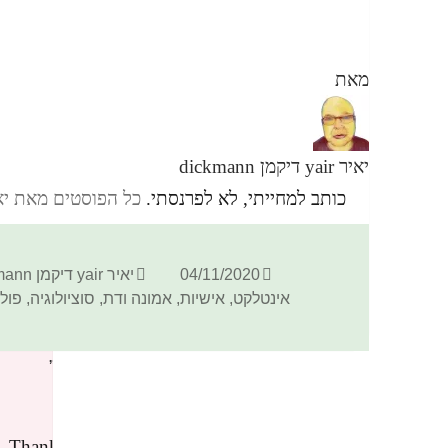
מאת
יאיר yair דיקמן dickmann
כותב למחייתי, לא לפרנסתי.
כל הפוסטים מאת יאיר yair דיקמן ann
פורסם
מחבר
04/11/2020
יאיר yair דיקמן dickmann
בתאריך
אינטלקט
,
אישיות
,
אמונה ודת
,
סוציולוגיה
,
פול
2 תגובות בנושא “מאפייני ימין, קונסרבטיביות #165”
binance skapa konto
הגיב:
12/04/2026 בשעה 22:27
 Thanks. I have a question for you.