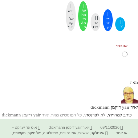
W
דוא
ha
ר
פיי
ts
אל
סב
הד
Ap
קט
X
וק
פס
p
רוני
אהבתי
טוען...
מאת
יאיר yair דיקמן dickmann
כותב למחייתי, לא לפרנסתי.
כל הפוסטים מאת יאיר yair דיקמן dickmann‏
פורסם
מחבר
קטגוריות
09/11/2020
יאיר yair דיקמן dickmann
אוט ער געזוקט –
בתאריך
תגיות
אז אמר
אינטלקט
,
אישיות
,
אמונה ודת
,
סוציולוגיה
,
פוליטיקה
,
תקשורת
,