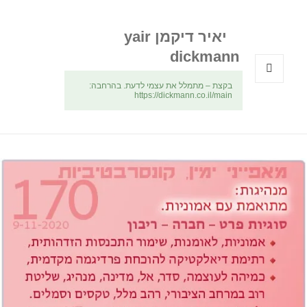
יאיר דיקמן yair
dickmann
בקצת – מתמלל את עצמי לדעת. בהרחבה:
תפריטים
https://dickmann.co.il/main
ווידג'טים