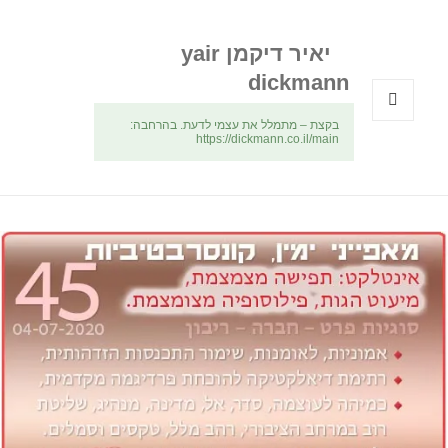
יאיר דיקמן yair
dickmann
בקצת – מתמלל את עצמי לדעת. בהרחבה:
תפריטים
https://dickmann.co.il/main
ווידג'טים