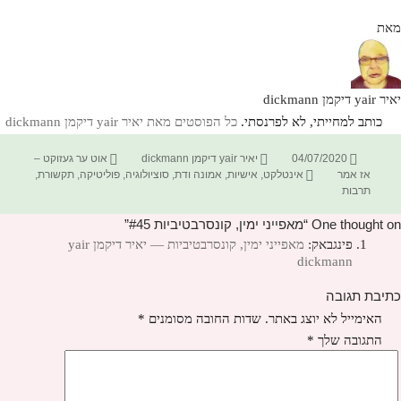
מאת
יאיר yair דיקמן dickmann
כותב למחייתי, לא לפרנסתי.
כל הפוסטים מאת יאיר yair דיקמן dickmann‏
פורסם
מחבר
קטגוריות
04/07/2020
יאיר yair דיקמן dickmann
אוט ער געזוקט –
בתאריך
תגיות
אז אמר
אינטלקט
,
אישיות
,
אמונה ודת
,
סוציולוגיה
,
פוליטיקה
,
תקשורת
,
תרבות
One thought on “מאפייני ימין, קונסרבטיביות #45”
פינגבאק:
מאפייני ימין, קונסרבטיביות — יאיר דיקמן yair
dickmann
כתיבת תגובה
האימייל לא יוצג באתר.
שדות החובה מסומנים
*
התגובה שלך
*