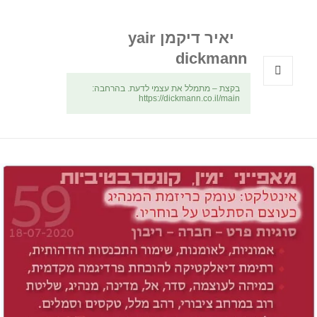
יאיר דיקמן yair
dickmann
בקצת – מתמלל את עצמי לדעת. בהרחבה:
תפריטים
https://dickmann.co.il/main
ווידג'טים