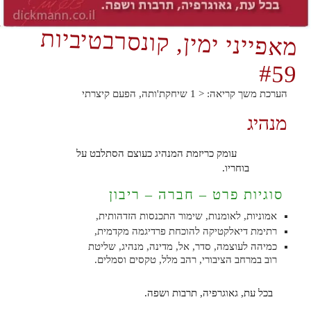
מאפייני ימין, קונסרבטיביות
#59
הערכת משך קריאה:
< 1
שיחקת'ותה, הפעם קיצרתי
מנהיג
עומק כריזמת המנהיג כעוצם הסתלבט על
בוחריו.
סוגיות פרט – חברה – ריבון
אמוניות, לאומנות, שימור התכנסות הזדהותית,
רתימת דיאלקטיקה להוכחת פרדיגמה מקדמית,
כמיהה לעוצמה, סדר, אל, מדינה, מנהיג, שליטת
רוב במרחב הציבורי, רהב מלל, טקסים וסמלים.
בכל עת, גאוגרפיה, תרבות ושפה.