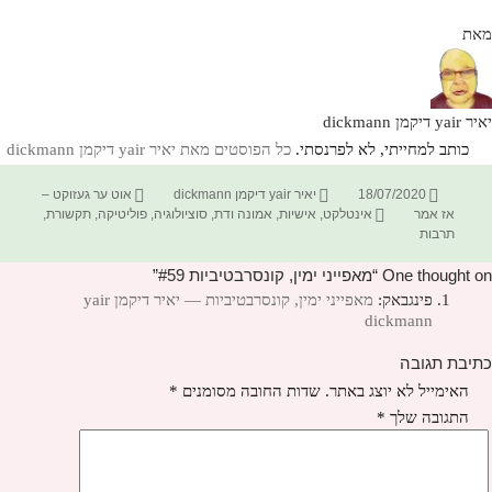
מאת
יאיר yair דיקמן dickmann
כותב למחייתי, לא לפרנסתי.
כל הפוסטים מאת יאיר yair דיקמן dickmann‏
פורסם
מחבר
קטגוריות
18/07/2020
יאיר yair דיקמן dickmann
אוט ער געזוקט –
בתאריך
תגיות
אז אמר
אינטלקט
,
אישיות
,
אמונה ודת
,
סוציולוגיה
,
פוליטיקה
,
תקשורת
,
תרבות
One thought on “מאפייני ימין, קונסרבטיביות #59”
פינגבאק:
מאפייני ימין, קונסרבטיביות — יאיר דיקמן yair
dickmann
כתיבת תגובה
האימייל לא יוצג באתר.
שדות החובה מסומנים
*
התגובה שלך
*