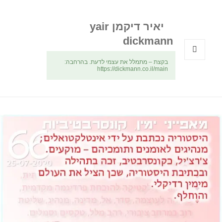
יאיר דיקמן yair
dickmann
בקצת – מתמלל את עצמי לדעת. בהרחבה:
תפריטים
https://dickmann.co.il/main
ווידג'טים