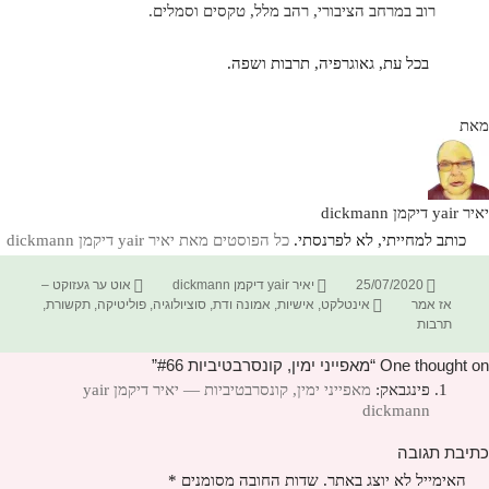
רוב במרחב הציבורי, רהב מלל, טקסים וסמלים.
בכל עת, גאוגרפיה, תרבות ושפה.
מאת
יאיר yair דיקמן dickmann
כותב למחייתי, לא לפרנסתי.
כל הפוסטים מאת יאיר yair דיקמן dickmann‏
פורסם
מחבר
קטגוריות
25/07/2020
יאיר yair דיקמן dickmann
אוט ער געזוקט –
בתאריך
תגיות
אז אמר
אינטלקט
,
אישיות
,
אמונה ודת
,
סוציולוגיה
,
פוליטיקה
,
תקשורת
,
תרבות
One thought on “מאפייני ימין, קונסרבטיביות #66”
פינגבאק:
מאפייני ימין, קונסרבטיביות — יאיר דיקמן yair
dickmann
כתיבת תגובה
האימייל לא יוצג באתר.
שדות החובה מסומנים
*