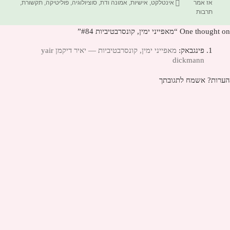
בתאריך
תגיות
אז אמר
אינטלקט
,
אישיות
,
אמונה ודת
,
סוציולוגיה
,
פוליטיקה
,
תקשורת
,
תרבות
One thought on “מאפייני ימין, קונסרבטיביות #84”
פינגבאק:
מאפייני ימין, קונסרבטיביות — יאיר דיקמן yair
dickmann
הערות? אשמח לתגובתך