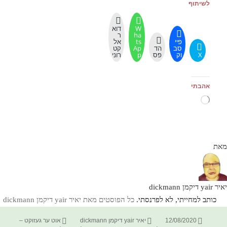
לשיתוף
W
דוא
ha
ר
פיי
ts
אל
סב
הד
Ap
קט
X
וק
פס
p
רוני
אהבתי
טוען...
מאת
יאיר yair דיקמן dickmann
כותב למחייתי, לא לפרנסתי.
כל הפוסטים מאת יאיר yair דיקמן dickmann‏
פורסם
מחבר
קטגוריות
12/08/2020
יאיר yair דיקמן dickmann
אוט ער געזוקט –