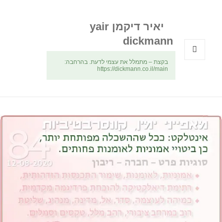
יאיר דיקמן yair
dickmann
בקצת – מתמלל את עצמי לדעת. בהרחבה:
תפריטים
https://dickmann.co.il/main
ווידג'טים