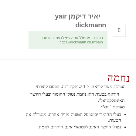
יאיר דיקמן yair
dickmann
בקצת – מתמלל את עצמי לדעת. בהרחבה:
תפריטים
https://dickmann.co.il/main
ווידג'טים
נחמה
הערכת משך קריאה:
< 1
שיחקת'ותה, הפעם קיצרתי
הודאה בטעות היא נחמת נטולי ההומור ובעלי היושר
האינטלקטואלי.
מערכת "וגם":
בעלי ההומור יביטו על הטעות מזוית אחרת, מנטרלת את
הטעות,
נטולי היושר האינטלקטואלי אינם חותרים לאמת.