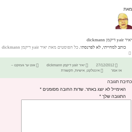
מאת
יאיר yair דיקמן dickmann
כותב למחייתי, לא לפרנסתי.
כל הפוסטים מאת יאיר yair דיקמן dickmann‏
פורסם
מחבר
קטגוריות
27/12/2012
יאיר yair דיקמן dickmann
אוט ער געזוקט –
בתאריך
תגיות
אז אמר
אינטלקט
,
אישיות
,
תקשורת
כתיבת תגובה
האימייל לא יוצג באתר.
שדות החובה מסומנים
*
התגובה שלך
*