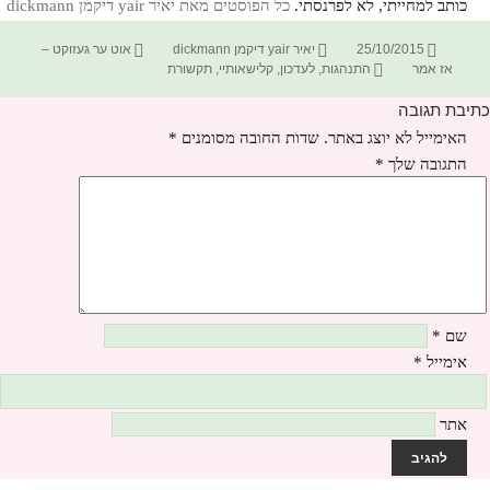
כותב למחייתי, לא לפרנסתי.
כל הפוסטים מאת יאיר yair דיקמן dickmann‏
פורסם
מחבר
קטגוריות
25/10/2015
יאיר yair דיקמן dickmann
אוט ער געזוקט –
בתאריך
תגיות
אז אמר
התנהגות
,
לעדכון
,
קלישאותיי
,
תקשורת
כתיבת תגובה
האימייל לא יוצג באתר.
שדות החובה מסומנים
*
התגובה שלך
*
שם
*
אימייל
*
אתר