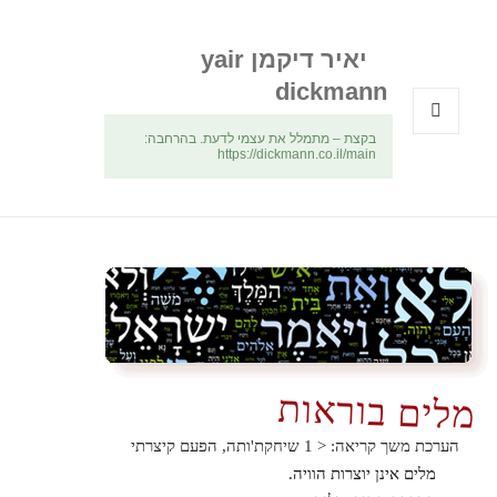
יאיר דיקמן yair
dickmann
בקצת – מתמלל את עצמי לדעת. בהרחבה:
תפריטים
https://dickmann.co.il/main
ווידג'טים
מלים בוראות
הערכת משך קריאה:
< 1
שיחקת'ותה, הפעם קיצרתי
מלים אינן יוצרות הוויה.