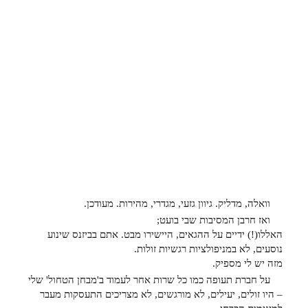
וואלה, מדליק. גיוון גזעי, מגדרי, מהירות. מעודכן.
ואז חרבן המסיבות שבי בועט;
האללו(!) ידיים על ההגאים, היישירו מבט. אתם בביזנס שינוע
נוסעים, לא במניפולציות רגשיות זולות.
מזה יש לי מספיק.
על חברת תעופה כמו כל שרות אחר לעמוד ב'מבחן הטחול' שלי
– היו זולים, יעילים, לא מורגשים, לא מצריכים התעסקות מעבר