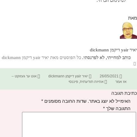
למינימום הכרחי.
מאת
יאיר yair דיקמן dickmann
כותב למחייתי, לא לפרנסתי.
כל הפוסטים מאת יאיר yair דיקמן dickmann‏
פורסם
מחבר
קטגוריות
26/05/2021
יאיר yair דיקמן dickmann
אוט ער געזוקט –
בתאריך
תגיות
אז אמר
אחיזה תודעתית
,
פיננסי
כתיבת תגובה
האימייל לא יוצג באתר.
שדות החובה מסומנים
*
התגובה שלך
*