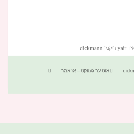
dickm‏
קטגוריות
תגיות
אוט ער געזוקט – אז אמר