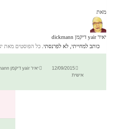
מאת
יאיר yair דיקמן dickmann
כותב למחייתי, לא לפרנסתי.
כל הפוסטים מאת יאיר yair דיקמן ann
פורסם
מחבר
12/09/2015
יאיר yair דיקמן dickmann
בתאריך
אישית
כתיבת תגובה
האימייל לא יוצג באתר.
שדות החובה מסומנים
*
התגובה שלך
*