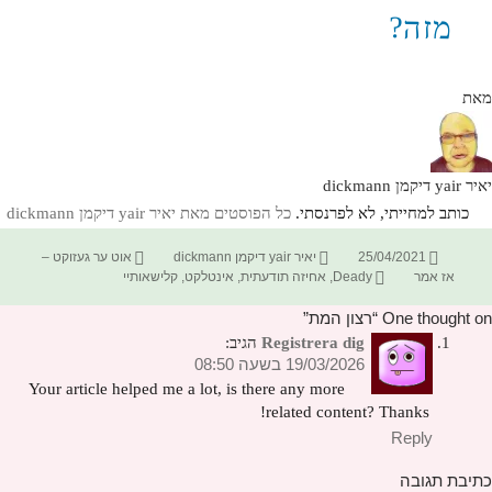
מזה?
מאת
יאיר yair דיקמן dickmann
כותב למחייתי, לא לפרנסתי.
כל הפוסטים מאת יאיר yair דיקמן dickmann‏
פורסם
מחבר
קטגוריות
25/04/2021
יאיר yair דיקמן dickmann
אוט ער געזוקט –
בתאריך
תגיות
אז אמר
Deady
,
אחיזה תודעתית
,
אינטלקט
,
קלישאותיי
One thought on “רצון המת”
Registrera dig
הגיב:
19/03/2026 בשעה 08:50
Your article helped me a lot, is there any more
related content? Thanks!
Reply
כתיבת תגובה