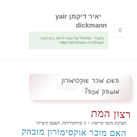
יאיר דיקמן yair
dickmann
בקצת – מתמלל את עצמי לדעת. בהרחבה:
תפריטים
https://dickmann.co.il/main
ווידג'טים
רצון המת
הערכת משך קריאה:
< 1
שיחקת'ותה, הפעם קיצרתי
האם מוכר אוקסימורון מובהק