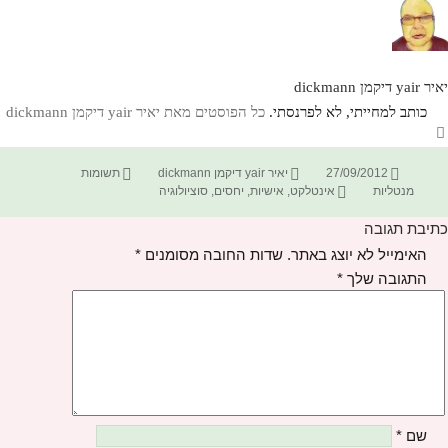
יאיר yair דיקמן dickmann
כותב למחייתי, לא לפרנסתי.
כל הפוסטים מאת יאיר yair דיקמן dickmann‏
פורסם
מחבר
קטגוריות
27/09/2012
יאיר yair דיקמן dickmann
תשומות
בתאריך
תגיות
מנטליות
אינטלקט
,
אישיות
,
יחסים
,
סוציולוגיה
כתיבת תגובה
האימייל לא יוצג באתר.
שדות החובה מסומנים
*
התגובה שלך
*
שם
*