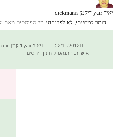
יאיר yair דיקמן dickmann
כותב למחייתי, לא לפרנסתי.
כל הפוסטים מאת יאיר yair דיקמן ann
פורסם
מחבר
22/11/2012
יאיר yair דיקמן dickmann
בתאריך
אישיות
,
התנהגות
,
חינוך
,
יחסים
כתיבת תגובה
האימייל לא יוצג באתר.
שדות החובה מסומנים
*
התגובה שלך
*