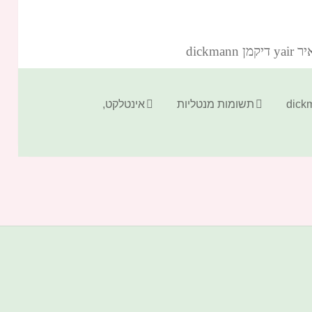
dickm‏
קטגוריות
תגיות
תשומות מנטליות
אינטלקט
,