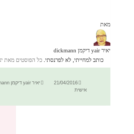
מאת
יאיר yair דיקמן dickmann
כותב למחייתי, לא לפרנסתי.
כל הפוסטים מאת יאיר yair דיקמן ann
פורסם
מחבר
21/04/2016
יאיר yair דיקמן dickmann
בתאריך
אישית
כתיבת תגובה
האימייל לא יוצג באתר.
שדות החובה מסומנים
*
התגובה שלך
*