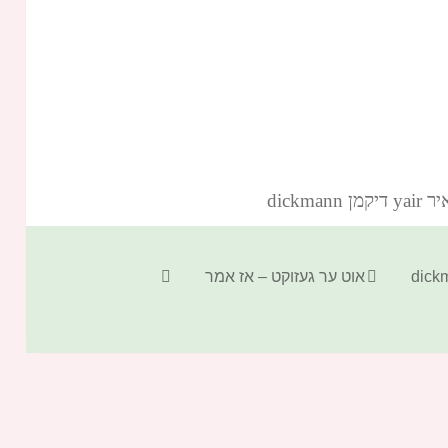
dickm‏
קטגוריות
תגיות
אוט ער געזוקט – אז אמר