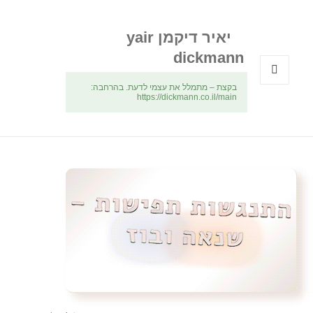
יאיר דיקמן yair
dickmann
בקצת – מתמלל את עצמי לדעת. בהרחבה:
תפריטים
https://dickmann.co.il/main
ווידג'טים