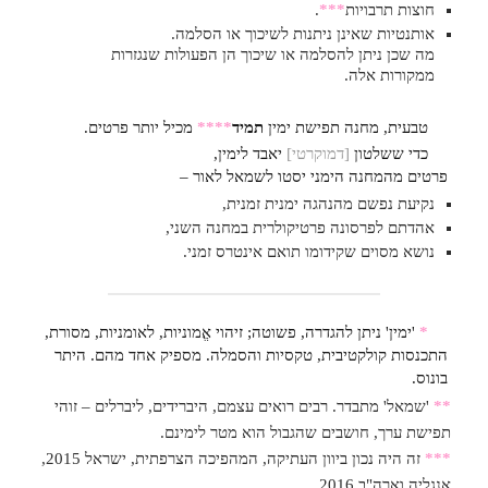
חוצות תרבויות
***
.
אותנטיות שאינן ניתנות לשיכוך או הסלמה.
מה שכן ניתן להסלמה או שיכוך הן הפעולות שנגזרות
ממקורות אלה.
טבעית, מחנה תפישת ימין
תמיד
****
מכיל יותר פרטים.
כדי ששלטון
[דמוקרטי]
יאבד לימין,
פרטים מהמחנה הימני יסטו לשמאל לאור –
נקיעת נפשם מהנהגה ימנית זמנית,
אהדתם לפרסונה פרטיקולרית במחנה השני,
נושא מסוים שקידומו תואם אינטרס זמני.
*
'ימין' ניתן להגדרה, פשוטה; זיהוי אֱמוניות, לאומניות, מסורת,
התכנסות קולקטיבית, טקסיות והסמלה. מספיק אחד מהם. היתר
בונוס.
**
'שמאל' מתבדר. רבים רואים עצמם, היברידים, ליברלים – זוהי
תפישת ערך, חושבים שהגבול הוא מטר לימינם.
***
זה היה נכון ביוון העתיקה, המהפיכה הצרפתית, ישראל 2015,
אנגליה וארה"ב 2016.