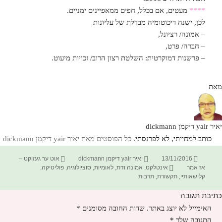
****
מעטים, אם בכלל, חפים ממאפיינים ימניים.
לכן, ישנה דיכוטומיה מבדלת של עליונות
– אמונה/ רציונל,
– חברה/ פרט,
– פרשנות דמוקרטית: השלטת רצון הרוב/ זכויות מיעוט.
מאת
יאיר yair דיקמן dickmann
כותב למחייתי, לא לפרנסתי.
כל הפוסטים מאת יאיר yair דיקמן dickmann‏
פורסם
מחבר
קטגוריות
13/11/2016
יאיר yair דיקמן dickmann
אוט ער געזוקט –
בתאריך
תגיות
אז אמר
אינטלקט
,
אמונה ודת
,
לאומיות
,
סוציולוגיה
,
פוליטיקה
,
קלישאותיי
,
תקשורת
,
תרבות
כתיבת תגובה
האימייל לא יוצג באתר.
שדות החובה מסומנים
*
התגובה שלך
*