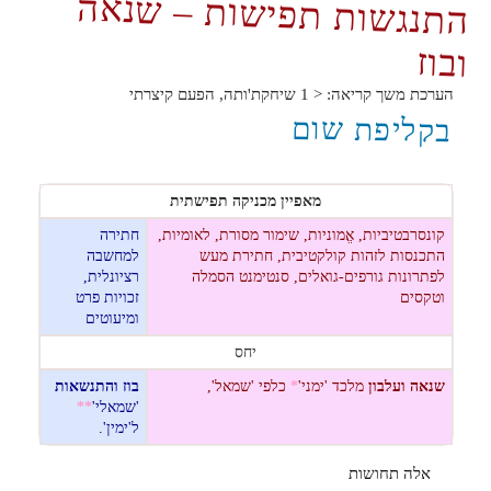
התנגשות תפישות – שנאה
ובוז
הערכת משך קריאה:
< 1
שיחקת'ותה, הפעם קיצרתי
בקליפת שום
מאפיין מכניקה תפישתית
קונסרבטיביות, אֱמוניות, שימור מסורת, לאומיות,
חתירה
התכנסות לזהות קולקטיבית, חתירת מעש
למחשבה
לפתרונות גורפים-גואלים, סנטימנט הסמלה
רציונלית,
וטקסים
זכויות פרט
ומיעוטים
יחס
שנאה ועלבון
מלכד 'ימני'
*
כלפי 'שמאל',
בוז והתנשאות
'שמאלי'
**
ל'ימין'.
אלה תחושות