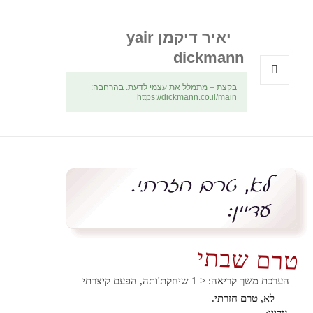
יאיר דיקמן yair
dickmann
בקצת – מתמלל את עצמי לדעת. בהרחבה:
תפריטים
https://dickmann.co.il/main
ווידג'טים
טרם שבתי
הערכת משך קריאה:
< 1
שיחקת'ותה, הפעם קיצרתי
לא, טרם חזרתי.