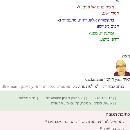
עדיין:
מציק פנים אל פנים, ל-
חסרי ישע,
בתקשורת אלקטרונית, מתעמייר ב-
חפים מפיישע,
ומתגוניין, מפני-
רודפי בייצע.
מאת
יאיר yair דיקמן dickmann
כותב למחייתי, לא לפרנסתי.
כל הפוסטים מאת יאיר yair דיקמן dickmann‏
פורסם
מחבר
קטגוריות
24/01/2016
יאיר yair דיקמן dickmann
ים התובנות
תגיות
בתאריך
אישית
,
לעדכון
,
מסעות
,
קלישאותיי
,
תקשורת
כתיבת תגובה
האימייל לא יוצג באתר.
שדות החובה מסומנים
*
התגובה שלך
*