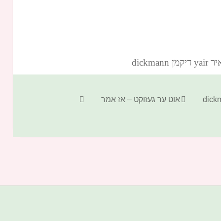
dickm‏
קטגוריות
תגיות
אוט ער געזוקט – אז אמר