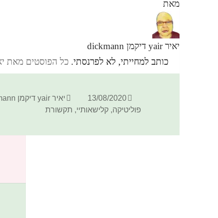
מאת
יאיר yair דיקמן dickmann
כותב למחייתי, לא לפרנסתי.
כל הפוסטים מאת יאיר yair דיקמן ann
פורסם
מחבר
13/08/2020
יאיר yair דיקמן dickmann
בתאריך
פוליטיקה
,
קלישאותיי
,
תקשורת
כתיבת תגובה
האימייל לא יוצג באתר.
שדות החובה מסומנים
*
התגובה שלך
*