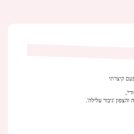
עם קיצרתי
י',
הצפון 'גיבור עלילה'.