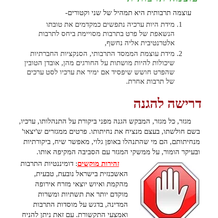
עוצמה תרבותית היא תמהיל של שני וקטורים-
מידת היות ערכיה נתפשים כמקדמים את טובתו
הנשאפת של פרט בתרבות מסויימת ביחס לתרבות
אלטרנטיבית אליה נחשף,
מידת עוצמת הממסד התרבותי, הסנקציות החברתיות
שיכולות להיות מושתות על החורגים מהן, אובדן הטובין
שהפרט חושש שיפסיד אם ימיר את ערכיו לסט ערכים
של תרבות אחרת.
דרישה להגנה
מגזר, כל מגזר, המבקש הגנה מפני ביקורת על התנהלותו, ערכיו,
בשם חולשתו, בעצם מנציח את נחיתותו. פרטים ממגזרים ש'יצאו'
מנחיתותם, הם מי שהתנהלו באופן גלוי, מאפשר שיח, ביקורתיות
ובעיקר הומור, על ממשקי המגזר עם הסביבה המקיפה אותו.
זהירות מוקשים
: דומיננטיות התרבות
האשכנזית בישראל נובעת, טבעית,
מהקמת ואיוש יוצאי מזרח אירופה
מוקדם יותר את תשתיות ומשרות
המדינה, בדגש על מוסדות התרבות
ואמצעי התקשורת. עם זאת ניתן להניח