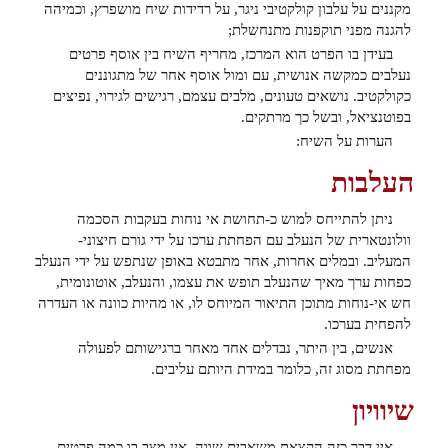
מקננים על עלבון קולקטיבי ניגר, על רדידות שיח מושפרץ, וכמיהה
להגנה מפני תוקפנות מתנחשלת;
בעידן בו הפרט הוא המרכז, מחריף השיח בין אוסף פרטים
נעלבים כמקשה אנושית, עם ומול אוסף אחר של מתגוננים
כקולקטיב. נושאים טעונים, מלבים עצמם, רגישים לגירוי, נפיצים
בפוטנציאל, ובשל כך מרתקים.
הערות על השיח:
העלבות
ניתן להתייחס למוש כ-תחושת אי נוחות בעקבות הסכמה
וולונטארית של הנעלב עם הפחתת ערכו על ידי גורם חיצוני-
המעליב. ובמלים אחרות, אחר מתבטא באופן שנתפש על ידי הנעלב
כפחות ערך מאיך שהנעלב תופש את עצמו, והנעלב, אוטונומית,
חש אי-נוחות מתוכן התיאור המיוחס לו, או מהיות כוונה או העדרה
להפחית בערכו.
אנשים, בין היתר, נבדלים אחד מאחר ברגישותם לפעולה
מפחתת מסוג זה, כלומר במידת היותם עליבים.
שיוויון
אין דבר כזה הקצאת משאבים שווה. אין מצב בו כמה פרטים