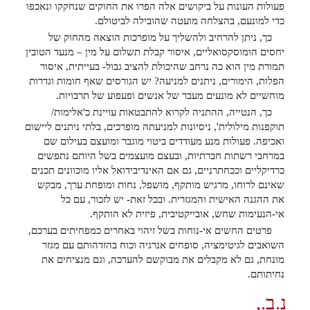
פעולות העונות על ביקושים אלה הפרו את החוקים שנחקקו ונאכפו
כדי למונעם, בהצלחה מועטה שהובילה לביטולם.
כך, ניתן להרחיב ולהשליך על מופרכות הוצאה מהחוק של
יחסים הומוסקסואליים, איסור קבלת תשלום על מין – מנעד הטובין
תמורת מין הוא כה נרחב שהיכולת להציב גבול- בעייתית, איסור
הפלות, הימורים, ניתנים למניעה? יש הגורסים שאף חומות וגדרות
מוחשיים לא מונעים מעבר של אנשים ופעפוע של תרבויות.
כך, הנטייה, ההתניה לקרוא להתבטאות עויינת כ'אלימות/
תוקפנות מילולית', ניסיונות למניעתה מופרכים, בלתי ניתנים ליישום
ואכיפה. פעולות מנע מעודדים ביטוי מוגבר ומועצם בעילום שם
במרחבי רשתות חברתיות, ובעצם מועצמים בשל היותם נתפשים
כרדיקליים וככחתרניים, גם אם האינדיבידואל אליו מוכוונים תכנים
שאינם לרוחו, מרגיש מותקף, מושפל, נחות ומופחת ערך, מבקש
את ההגנה האישית והמגזרית. ובכל זאת- יש לזכור, עם כל
אי-הנעימות שחש, אובייקטיבית, פיזית לא הותקף.
פרטים החשים אי-נוחות בשל זיהוי באחרים כמפחיתים בערכם,
השואבים לגיטימציה, סופחים אנרגיה וכוח בהזדהותם עם מגזר
מונחת, גם לא מקבלים את מבוקשם להערכה, וגם מנציחים את
נחיתותם.
נ.ב.,