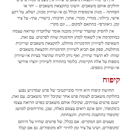
חולקים אותם משאבים. השוני בהקצאת משאבים – יתר או
הפחתה – מגוון אינסופית וכולל גם אי-שיוויון מכוון, ושלא, על רקע
אישי, ביולוגי, מגדרי, מגזרי, אתני, תרבותי, כישורי, עתי- על ציר
זמן, גיאוגרפי- בהתאם למקום…, וגם מקרי.
אין להסיק שהעדר שיוויון מובנה אומר שלחברה שרואה עצמה
כמתקדמת אין לשאוף למתן הזדמנות שווה לפרטים. עם זאת,
השאיפה לשיוויון הזדמנויות מוחלט, להקצאת משאבים שוייונית
מוחלטת, ספק אם תביא לשיוויון הזדמנויות והקצאת משאבים
שווה- לא תיצור שיוויון, ואף ניתן להניח שתיצור בעיות אי-שיוויון
נוספות על אלה הקיימות. כלומר בחתירה לשיוויון יווצרו אירועי
אי-שיוויון נוספים.
קיפוח
תחושת קיפוח היא חיווי סובייקטיבי של פרט שמרגיש נפגע
בחלוקת משאבים לעומת פרט אחר שקיבל יותר משאבים. עם זאת,
ישנם פרטים עמיתים, שקיבלו אותם משאבים כפרט הרואה עצמו
כ'מקופח', והם אינם רואים עצמם כאלה, שכן, מתייחסים למושג
'מקופח' כהחצנת נחיתות, והנצחתה.
מעטים הם המקרים- אם בכלל, של פרטים שחיוו על היותם
'מקופח'ים, ושינו על ציר זמן לחיווי 'לא מקופח'ים. גם אם קבלו