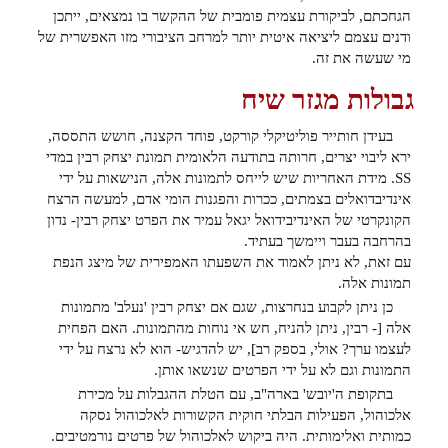
הגחכתם, לביקורת עצמית פומבית של ההקשר בו נמצאים, ייתכן
ודנים עצמם ליציאה איטית יותר למרחב הציבורי מזו האפשרית של
מי שעשה את זה.
גבולות מגזר שיח
בעידן חותייר פוליטיקלי קורקט, פוחד הקצנה, חושש התססה,
ירא ליבוי יצרים, חרותה בתודעה הלאומית תמונת יצחק רבין במדי
SS. מידת האחריות שיש לייחס לתמונות אלה, הנישאות על ידי
אינדיבדואלים בצמתים, ככרות והפגנות הומי אדם, למעשה הרצח
הקונקרטי של האינדיבידואל יגאל עמיר את הפרט יצחק רבין- נדון
בהרחבה בעבר ויימשך בעתיד.
עם זאת, לא ניתן לאמוד את השפעתו האמפירית של מיצג הנפת
תמונות אלה.
כן ניתן לקבוע בנחרצות, שגם אם יצחק רבין 'נעלב' מתמונות
אלה [- רבין, ניתן להניח, חש אי נוחות מהתמונות. האם הפחית
לעצמו ערך? אולי, בספק רב], יש להדגיש- הוא לא נרצח על ידי
התמונות וגם לא על ידי הפרטים שנשאו אותן.
בתקופת ה'יובש' בארה"ב, עם הטלת ההגבלות על מכירת
אלכוהול, הפעילות הבלתי חוקית הקשורות לאלכוהול נסקה
כמותית ואלימותית. היה ביקוש לאלכוהול של פרטים נורמטיבים.