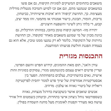
משאבים בתחומים המשיקים לסוגיות הקיפוח, גם אם פוצו
במשאבים שנמנעו מהם, וגם אם זכו לסיוע ותמיכה מנטלית מורלית
מעצימה. כך, תחושת 'קיפוח' היא 'איכות אישיותית', כביטחון,
נדיבות, הומור, תבונה, כישור אמנותי או מתמטי. זהו ממד יציב,
קבוע, די בלתי ניתן לשינוי והשפעה חיצוניים.
יתירה מזו- המושג קיפוח טומן בחובו, במהותו הוורבלית, גם
כוונת מכוון של מי שמונע משאבים מאחר 'מקופח', וכן תחושת
נחיתות של ה'מקופח'. כלומר לא רק נמנעו ממנו טובין, אלא הוא גם
בעמדת הפגנת חולשת פגיעותו המוחצנת.
התכנסות מגזרית
עידן ה'אני', תום מאת ההמונים, קידוש הפרט והשם הפרטי,
ועדיין פרטים רואים עצמם בקונטקסט מגזרי, עסוקים בסוגיות זהות
אישית, גאים בהשתייכות, נעלבים בהפחתתה. הפער בין
אבסטרקטיות אמורפית של שיוך פרט למגזר יחסית לפרקטיקה
ריאלית של ביטויי גאווה או עלבון- מרהיב.
אנשים שואבים אושר כשקבוצת כדורגל מנצחת, גאווה
כשספורטאי נוחל ניצחון אישי בתחרות, וביטחון כשמטוס חיל אוויר
עושה באז מעורר זקפנות לאומנית מעל מחנה השמדה בפולין.