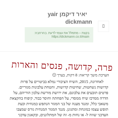
יאיר דיקמן yair
dickmann
בקצת – מתמלל את עצמי לדעת. בהרחבה:
תפריטים
https://dickmann.co.il/main
ווידג'טים
פרה, קדושה, פנסים והארות
הערכת משך קריאה:
8
דקות, בערך 🙂
לאחרונה, 2015, השיח הציבורי נמלא בביטויים על פרות
קדושות נשחטות, שחיטות קדושות, והטחת עלבונות מגזריים.
פרטים תובעים את עלבונם, את ירושת מורשת עלבון הוריהם, על
הדרה ממרכז שיח ממסדי, על הפחתה וחוסר כבוד, קיפוח בהקצאת
משאבי כלל, ומנגד מענה של בני המגזר הנתפש כמנחית וכעת
תופש עצמו כמונחת ומתגונן. מנגד המגזר המנחית גורס שמצבו
העדכני שווה ל- או נחות מ- זה של המתלוננים, ובקאנון עדכני