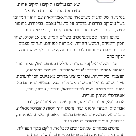
שאותם עולים וותיקים וותיקים פחות,
עצבו את מסדי התרבות בישראל
בסינתזה של תרבות מערב אירופאית-אמריקאית עם ההווי המקומי
בשל עיסוקם בתרבות, בדברם על כך, על עצמם, בביקורת, בהומור
עצמי, בהגחכת מקור תרבותם המזרח אירופי, במיעוט הגנות.
באופן דומה, סטנדאפיסטים כשלום אסייג, נדב אבוקסיס, שחר
חסון ודומיהם, הגשש החיוור, זאב רווח לפניהם, הגחיכו מצבים
עדתיים מהם צמחו וזכו להכרה ורווחה אישית, בלא שההגחכה
דבקה בהם.
רונית ושלומי אלקבץ ברצינות שוללת בסרטם 'גט', מאור זגורי
בהומור אמפטי בסדרתו 'זגורי אימפריה', ושניהם בפתיחות,
העצמה, ביקורתיות, טפלו בייצוגי מגזרים מאפיינים וזכו להערכה.
סייד קשוע, בהומור ורגישות משתלייח בכל הממשקים איתם בא
במגע. בכך מדמה עצמו לאינדיבידואל, נוירוטי, עירוני, גנרי,
אוניברסלי מנותק מגזרית.
ארנה בנאי, אבנר ברנהיימר, איתן פוקס, גל אוחובסקי, נדב
אבוקסיס, אביעד קיסוס ועוד, נרמלו התייחסות להומוסקסואלית,
בדברם על ממשקיהם כפרטים מ'מגזר' מאובחן, בשיח, בפתיחות,
בביקורת, הומור ובחוסר בקשת הגנה.
פרטים ממגזרים שאינם זוכים לקבל את חלקם מסך הפעילות
החברתית תרבותית, המתבצרים בכמיהתם לחסות הגנה נגד