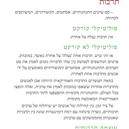
תרבות
– סט ערכים התנהגותיים, אסתטים, תקשורתיים, המשותפים
לקהילה.
פוליטיקלי קורקט
אין תרבות נעלה על אחרת.
פוליטיקלי לא קורקט
אז זהו שיש. תרבות אחת 'נעלה' על אחרת כאשר, במובהק,
פרטים הנחשפים לממשק בין שתי תרבויות נוטים לאמץ את סט
הערכים ההתנהגותיים, אסתטיים ותקשורתיים מאומצים על ידי
אנשים מתרבות אחת לאחרת.
במאה העשרים התרבות האמריקאית היוותה אבן לאנשים
מתרבויות אחרות ששאפו במובהק לאמץ את ערכיה, ואלה הופצו
בכל העולם, והתנהגויות מקומיות התפעפעו לתוך התרבות
האמריקאית המאומצת מקומית.
על ציר זמן, בין קהילות של אנשים יש שיחלוף של ערכים
תרבותיים, נוצרת סינתזה עם רמת דומיננטיות שונה בין תרבויות
שאנשיהן מתממשקים עם ערכיהן.
עוצמה תרבותית