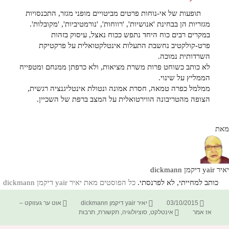
תופעות של אי-נוחות פרטים מביטויים מופני מגזר, התכנסויות
מגזריות הן בבחינת 'אנושיות', 'רווחות', 'נורמטיביות', 'מקובלות'.
במקרים רבים כוח היחד נתפש ככוח נאצל, עיסוק בזהות
פרט-קולקטיב נחשבת התעלות אינטלקטואלית על פרקטיקת
השרדותית נמוכה.
לא כותב כשוחט פרות משרת מציאות, ולא כרפתן ממנחם ומטפייח
הממליץ על שינוי.
ממלמל כפרה טמאה, חסרת אמונה ונטולת אינטליגנציה רגשית,
הצופה מהטריבונה הווירטואלית על המצב ברפת של השכיין.
מאת
יאיר yair דיקמן dickmann
כותב למחייתי, לא לפרנסתי.
כל הפוסטים מאת יאיר yair דיקמן dickmann‏
פורסם
מחבר
קטגוריות
03/10/2015
יאיר yair דיקמן dickmann
אוט ער געזוקט –
בתאריך
תגיות
אז אמר
אינטלקט
,
סוציולוגיה
,
תקשורת
,
תרבות