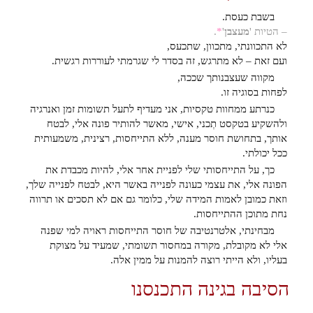
בשבת כעסת.
– הטיות '
מעצבן
'
*
.
לא התכוונתי, מתכוון, שתכעס,
ועם זאת – לא מתרגש, זה בסדר לי שגרמתי לעוררות רגשית.
מקווה שעצבנותך שככה,
לפחות בסוגיה זו.
כנרתע ממחוות טקסיות, אני מעדיף לתעל תשומות זמן ואנרגיה
ולהשקיע בטקסט תְכני, אישי, מאשר להותיר פונה אלי, לבטח
אותך, בתחושת חוסר מענה, ללא התייחסות, רצינית, משמעותית
ככל יכולתי.
כך, על התייחסותי שלי לפניית אחר אלי, להיות מכבדת את
הפונה אלי, את עצמי כעונה לפנייה באשר היא, לבטח לפנייה שלך,
וזאת כמובן לאמות המידה שלי, כלומר גם אם לא תסכים או תרווה
נחת מתוכן ההתייחסות.
מבחינתי, אלטרנטיבה של חוסר התייחסות ראויה למי שפנה
אלי לא מקובלת, מקורה במחסור תשומתי, שמעיד על מצוקת
בעליו, ולא הייתי רוצה להמנות על ממין אלה.
הסיבה בגינה התכנסנו