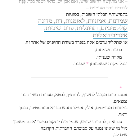
– אני מתקשה לחשוב שיש, ואם אכן יש, כדאי לטפל בכך: פְּנֶה
לדברים יותר מעניינים –
בתפישותיי הבלתי חשובות, בסוגיות
שמרנות, אמוניות, לאומנות, דת, מדינה
קולקטיביזם, רציונליות, פרוגרסיביות,
אינדיבידואליות
או שתקליד ערכים אלה בנפרד בשורת החיפוש של אתר זה.
ברכות ושמחות,
מקווה שעניתי,
ובכל מקרה שעצבנותך
*
שככה.
*
אמנם היום מקובל לחשוף, להחצין, לבטא, סערות רגשיות בה
נמצאים.
במחוזות מסויימים, אולי, אפילו נתפש כבריא וכנורמטיבי, כנכון
וראוי.
עם זאת, לו הייתי שומע, ש-מי מילדיי נקט בביטוי 'אתה מעצבן'
מול מי שאינו נמנה על סביבתם החברתית הקרובה,
שים לב,