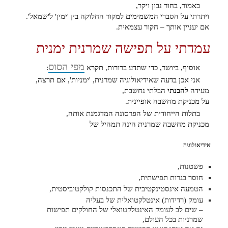
כאמור, בחור נבון ויקר,
ויתרתי על הסברי המשמימים למקור החלוקה בין 'ימין' ל'שמאל'.
אם יעניין אותך – חקור עצמאית.
עמדתי על תפישה שמרנית ימנית
מפי הסוס
אוסיף, ביושר, כדי שתדע ברורות, תקרא
:
אני אכן בדעה שאידיאולוגיה שמרנית, 'ימניות', אם תרצה,
מעידה
להבנתי
הבלתי נחשבת,
על מכניקת מחשבה אופיינית.
בתלות הייחודית של הפרסונה המדגמנת אותה,
מכניקת מחשבה שמרנית הינה תמהיל של
אידיאולוגיה
פשטנות,
חוסר בגרות תפישתית,
הטמעה אינסטינקטיבית של התכנסות קולקטיביסטית,
עומק (רדידות) אינטלקטואלית של בעליה
– שים לב לעומק האינטלקטואלי של החולקים תפישות
שמרניות בכל העולם,