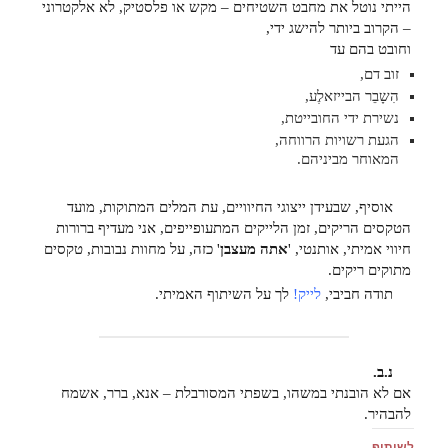
הייתי נוטל את מחבט השטיחים – מקש או פלסטיק, לא אלקטרוני
– הקרוב ביותר להישג ידי,
וחובט בהם עד
זוב דם,
הִשָבֵר הבייזאלֶע,
נשירת ידי החובייטת,
הגעת רשויות הרווחה,
המאוחר מביניהם.
אוסיף, שבעידן ייצוגי החיוויים, עת המלים המתוקות, מועד
הטקסים הריקים, זמן הלייקים המתעופייפים, אני מעדיף ברורות
חיווי אמיתי, אותנטי, '
אתה מעצבן
' כזה, על מחוות נבובות, טקסים
מתוקים ריקים.
תודה חביבי,
לייק!
לך על השיתוף האמיתי.
נ.ב.
אם לא הובנתי במשהו, בשפתי המסורבלת – אנא, ברר, אשמח
להבהיר.
לשיתוף