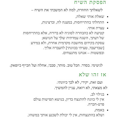
הפסקת השיח
לשאלתך החוזרת, למה לא המשכתי את השיח –
שאלת אותי שאלה,
התחלתי בהתייחסות, במענה לה, וברצינות,
עצרת אותי.
קטיעה לא כהבהרה לסוגיה לא ברורה, אלא בהתייחסות
של דעתך, השגה עמדתית שלך על הנושא;
עסקת בקידום מחשבה מקדמית אחרת, ולא במידע
[שבדיעבד, טעיתי בכוונתי] להעברה אליך.
ובפשטות – אנחנו מתנצחים.
לגיטימי. בסדר. הכל טוב. מותר, סבבי, אחלה ועל הכייף כיופאק.
אז זהו שלא
ועם זאת, יקירי, לא לכך כיוונתי.
לא מצאתי, לא רואה, עניין להמשיך.
בגילוי לב,
אין לי כוונה להתנצח בדיון, בנושא תפישות עולם
פרט-חברה.
באמת,
ושלא בהתנצחות, אין לי יכולת לשכנע אותך במשהו,