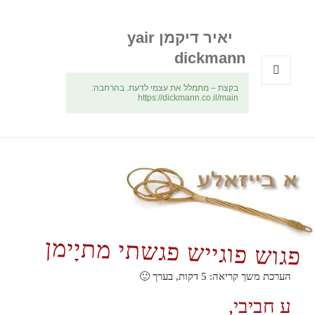
יאיר דיקמן yair
dickmann
בקצת – מתמלל את עצמי לדעת. בהרחבה:
תפריטים
https://dickmann.co.il/main
ווידג'טים
פגוש פוגייש פגשתי מתיָימן
הערכת משך קריאה:
5
דקות, בערך 🙂
ע חביבי,