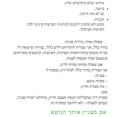
בוודאי שלא בתחומים אלה,
ביושר,
גם לא את הרצון,
ובכנות,
ממש לא מתכוון
להכנס למחוזות תפישתיים בינך לבין
תפישות סביבתך.
שאלת אותי, ביררת סוגיה.
בדרך כלל, אני שמייח להתייחס לידע כללי, במידה שיש/אין לי.
בכייף משתף בהתייחסותי הערכית, האישית, לנושאים מסויימים,
[כמעט] תמיד אשמח לענות.
אם שאלה מהווה פתיח לדיון,
אני שמייח, בדרך כלל, לנהל דיון, בכפוף ל-
– עם מי,
– באיזה נושא,
– מה מטרת הדיון.
אגב,
מטרת דיון שתכליתה הנאה מעצם הדיון, בהחלט ראויה בעיניי,
כנכתב למעלה – לא רלוונטי במקרה זה.
אם מעניין אותך הנושא