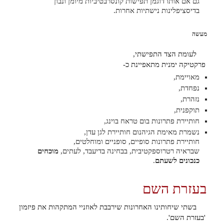
גם אם אותו דוגמן תפישות קונסרבטיביות מיומן ונבון
בדיסציפלינות נישתיות אחרות.
מעשה
לעומת הצד התפישתי,
פרקטיקה ימנית מתאפיינת כ-
מאויימת,
נפחדת,
נזהרת,
תוקפנית,
חותיירת פתרונות בום טראח בוינג,
נשמרת מאימת הגיהנום חותיירת לגן עדן,
חותיירת פתרונות סופיים, סופניים ומוחלטים,
שבראיה רטרוספקטיבית, בבחינה בדיעבד, לעתים,
מוכחים
כנכונים לשעתם
.
בעזרת השם
בשתי שיחותינו האחרונות שירבבת לאוזניי המתקהות את פיזמון
'בעזרת השם'.