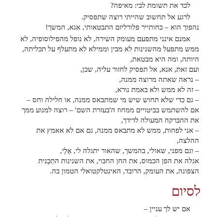
לכד את תשומת לבי: מאיפה?
לרגע אל תחשוב שהייתי רוצה שתפסיק.
נהפוך הוא – כחותייר פלורליזם התבטאותי, אנא, המשך!
אמנם אינני מתפעם מעומק השירה, לא נופל מהפילוסופיה, לא
ממש מתפעל מהשנינות לא מבין וממילא לא מתעלף על תכליתה,
היותה, ומה היא מבטאת,
ועם זאת, אנא, אל תפסיק לחזור עליה, שכן,
– נראה שאתה מרוצה ממנה,
– זה לא ממש ולא באמת נורא,
– גם כדי שלא תחוש שיש מי שמתבאס ממנה, או חלילה וחס –
אם להשתמש בביטויים ממחוז ה'בעזרת השם' – רוצה למנוע ממך
את ההברקה המעולה לדידך,
– אני לפחות, ממש לא מתבאס ממנה, גם אם לא אאמץ את
ההלצה,
– וגם מפני, שאולי, בהמשך, שהאור יתגלה לי, אֶלָי,
אגלה את הפן הכמוס, את החן החבוי, את השנינות התְכָנית
הצפונה, את העומק, הרובד, האינטלקטואלי הטמון בה.
לסיום
אם יש לך עניין –