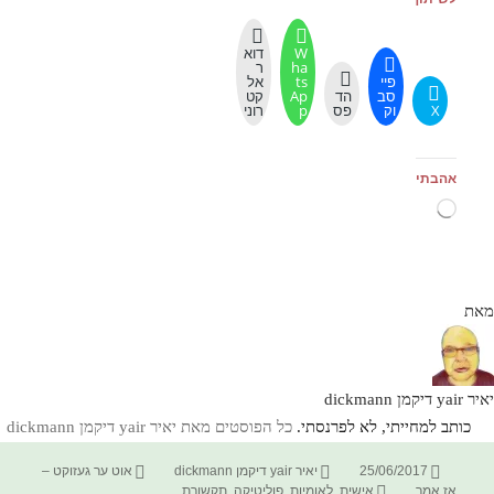
W
דוא
ha
ר
פיי
ts
אל
סב
הד
Ap
קט
X
וק
פס
p
רוני
אהבתי
טוען...
מאת
יאיר yair דיקמן dickmann
כותב למחייתי, לא לפרנסתי.
כל הפוסטים מאת יאיר yair דיקמן dickmann‏
פורסם
מחבר
קטגוריות
25/06/2017
יאיר yair דיקמן dickmann
אוט ער געזוקט –
בתאריך
תגיות
אז אמר
אישית
,
לאומיות
,
פוליטיקה
,
תקשורת