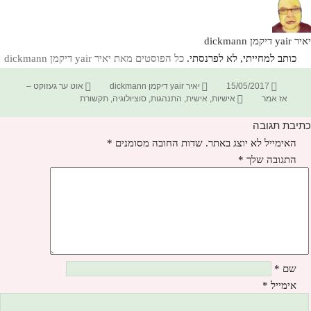
יאיר yair דיקמן dickmann
כותב למחייתי, לא לפרנסתי.
כל הפוסטים מאת יאיר yair דיקמן dickmann‏
פורסם
מחבר
קטגוריות
15/05/2017
יאיר yair דיקמן dickmann
אוט ער געזוקט –
בתאריך
תגיות
אז אמר
אישיות
,
אישית
,
התנהגות
,
סוציולוגיה
,
תקשורת
כתיבת תגובה
האימייל לא יוצג באתר.
שדות החובה מסומנים
*
התגובה שלך
*
שם
*
אימייל
*