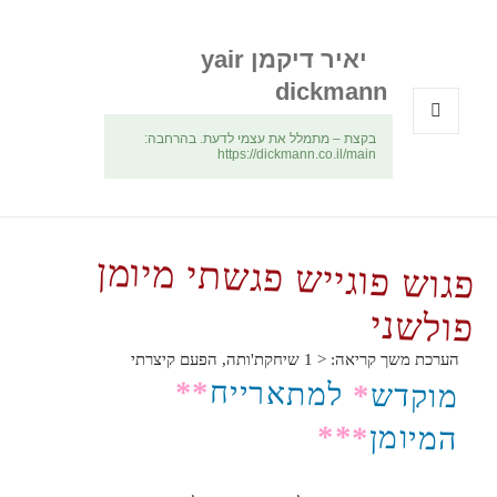
יאיר דיקמן yair
dickmann
בקצת – מתמלל את עצמי לדעת. בהרחבה:
תפריטים
https://dickmann.co.il/main
ווידג'טים
פגוש פוגייש פגשתי מיומן
פולשני
הערכת משך קריאה:
< 1
שיחקת'ותה, הפעם קיצרתי
**
למתארייח
*
מוקדש
***
המיומן