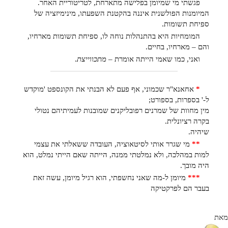
פגשתי מי שמיומן בפלישה מתארחת, לטריטוריית האחר.
המיומנות הפולשנית איננה בהקטנת השפעתו, מינימיזציה של
ספיחת תשומות.
המומחיות היא בהתנהלות נוחה לו, ספיחת תשומות מארחיו,
והם – מארחיו, בחיים.
ואני, כמו שאמי הייתה אומרת –
מתכווייצת
.
*
אחאנא"ר שכמוני, אף פעם לא הבנתי את הקונספט 'מוקדש
ל-' בספרות, בספורט;
מין מחוות של שמרנים רפובליקנים שמובנות לעמיתיהם נטולי
בקרה רציונלית.
שיהיה.
**
מי שגרר אותי לסיטאוציה, העובדה ששאלתי את עצמי
למות במהלכה, ולא נמלטתי ממנה, הייתה שאם הייתי נמלט, הוא
היה מובך.
***
מיומן ל-מה שאני נחשפתי, הוא רגיל מיומן, עשה זאת
בעבר הם לפרקטיקה
מאת