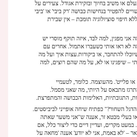
 או משיב בחיוך ובזקירת אגודל. צעירים על
יים להפטיר בנחישות כבושה 'רק ביבי' או 'ביבי
ללא חיפוי סוציולוגיה תומכת – אין שבירת
 אני מפגין, למה לבד, איזה תוקף מוסרי יש
ה לא ראו אותי כשעברו אתמול. אחרים עם
יוכלו להתחבר, או ביקורות.עצות איך ועל מה
 – שיפגינו או לא, על מה שהם רוצים, למה
 או פלייט'. מהעוצמה. כלומר, לטעמיי
תרגז מתבאס על היותי, מה שאני מסמל.
ת, התגובתיות, האלימות הכבושה והמתפרצת.
הדגל השחור?" כפתיח שיחה אופייני לביביסטים.
או בעלי מבטא זר, אענה ש"אני משער שאתה
במעט מקרים, ועדיין דיים כדי ליצור כלל, אם
 – 'לא באמת, אני לא יודע' אענה 'מחאה על