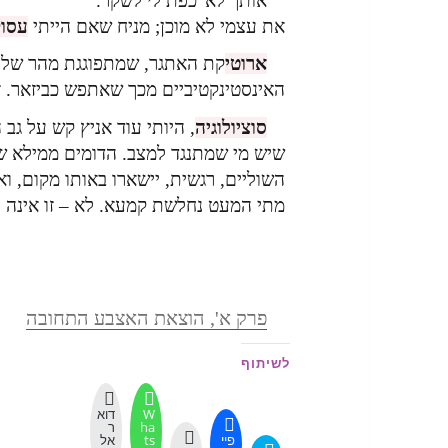
אותך לא 'כפת לי לשקר.
את עצמי לא מוכן; מניח שאם הייתי
עסוק
ארוטי
קת האתגר, שמתפוגגת מהר של '
האינסטינקטיביים מכך שאתפש כביזאר. זו
סוציולוגיה
, היותי עוד אניץ קש על גב
שיש מי שמתנגד למצב. הדומים ממילא ש
השוליים, רגשית, יישארו באותו מקום, ו
מתי המעט נחלשת קמעא. לא – זו אינה 
פרק א', הוצאת האצבע התחובה
לשיתוף
W
דוא
ha
ר
פיי
ts
אל