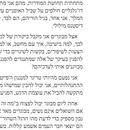
מתחתית תחושת המודרות, מהם אני מתעלם
דו־גלגליים חולפים על שביל האופניים עשו
המלך'. אני אחד, בגיל הוריהם, הם לבד, 
דיסטנס מילולי.
אצל מבוגרים אני מקבל ביקורת של למה
לכך, למה בישיבה, איך עם מחשב, או למ
הצעות לשיפורים, בקשות לשינויים כדי ש
להפגין בעיקר של אלה שמתנגדים להפגנתי
מכווננים אותי לערכיהם?
אני נפעם מהיותי טריגר למנגנון ה'פייט
ההתנהלותיים, אני יכול להבין שמישהו מ
מתקשה להכיל את עוצמת הרגש, הפגיעו
אחת ליום מבוגר יכול לפצוח ב"מה זה 
אם השואלים אינם נשים, מבוגרים מאד 
נבון מספיק כדי לדעת מהו הדגל השחור". 
הם יוצאי חבר העמים אשמע קללות. בשאר