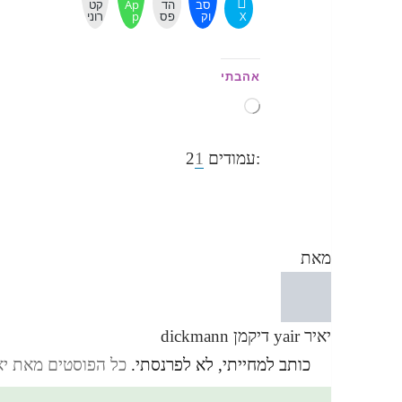
סב
הד
Ap
קט
X
וק
פס
p
רוני
אהבתי
טוען...
,
עמוד
עמוד
1
:עמודים
2
מאת
יאיר yair דיקמן dickmann
כותב למחייתי, לא לפרנסתי.
כל הפוסטים מאת יאיר yair דיקמן ann