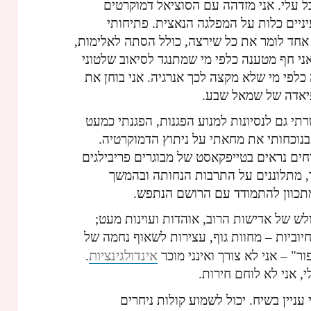
 עלי. אני מזדהה עם הסוציאל דמוקרטים
ניים כלות על המפלגה הנאצית. פתיחותי
חד לומר את כל שירצה, כולל הסתה לאלימות,
 אני חף מטענה כלפי מי שמתנגד לסיאוב שלטוני
 כלפי מי שלא מקצה לכך אנרגיה. אני בוחן את
יאדה של שמאל שבע.
תי גם לנסיונות למנוע הפגנות, הפגנתי כמעט
בנוכחותי את מחאתי על ניתוץ הדמוקרטיה.
ים נראים בטייפקאסט של מבוגרים פריבילגים
 מתלוננים על התרבות הנחותה ובהמשך
מתכוון להתמודד עם הרושם הנתפש.
לש של אדישות הרוב, אוהדות ועוינות מעט;
יוביות – מחוות גוף, עצירות לשאוף נחמה של
אינדולגינציות
ור" – אני לא צורך ואינני מוכר
.
, אני לא לוחם חירות.
 עניין בשיח. יכול לשמוע קולות ניחרים