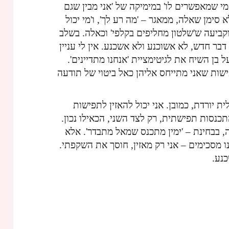
 שמאפשרים לו' במימיקה של 'אני מבין שגם
סימן שאלה, ממאגר – 'מה רע לך', ו'מי יכול
 וקביעה ש'שלטון מחליפים בקלפי' וכאלה. בשלב
בר חדש, לא אשוכנע ולא אשכנע. אין לי עניין
בן השיח את לגיטימציית 'אנחנו מתדיינים'.
ישות שאני מתייחס אליהן כאל ביטוי של תודעה
 יורדת, כמובן. אני יכול להאזין לתפישות
תכנסות תפישתית, רק לצד השני, הכאילו נכון.
 בבחינת – 'ימין מתכנס שמאל מתבדר'. אלא
ו מסכימים – אני רק מאזין, חוסך את השקפתי.
נע.