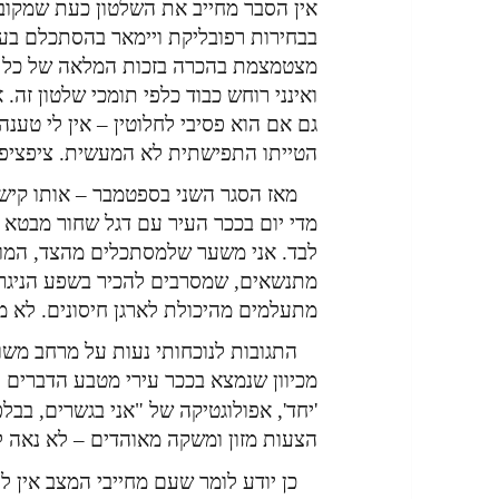
אין הסבר מחייב את השלטון כעת שמקובל
בבחירות רפובליקת ויימאר בהסתכלם בעי
מצטמצמת בהכרה בזכות המלאה של כל א
ואינני רוחש כבוד כלפי תומכי שלטון זה.
גם אם הוא פסיבי לחלוטין – אין לי טענה
הטייתו התפישתית לא המעשית. ציפציפ
מאז הסגר השני בספטמבר – אותו קישר
מדי יום בככר העיר עם דגל שחור מבטא 
לבד. אני משער שלמסתכלים מהצד, המוח
מתנשאים, שמסרבים להכיר בשפע הניגר,
מתעלמים מהיכולת לארגן חיסונים. לא 
התגובות לנוכחותי נעות על מרחב משו
מכיוון שנמצא בככר עירי מטבע הדברים ח
'יחד', אפולוגטיקה של "אני בגשרים, בבלפ
הצעות מזון ומשקה מאוהדים – לא נאה לי
כן יודע לומר שעם מחייבי המצב אין לי