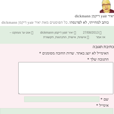
יאיר yair דיקמן dickmann
כותב למחייתי, לא לפרנסתי.
כל הפוסטים מאת יאיר yair דיקמן dickmann‏
פורסם
מחבר
קטגוריות
27/08/2013
יאיר yair דיקמן dickmann
אוט ער געזוקט –
בתאריך
תגיות
אז אמר
אישיות
,
אישית
,
התנהגות
,
תקשורת
כתיבת תגובה
האימייל לא יוצג באתר.
שדות החובה מסומנים
*
התגובה שלך
*
שם
*
אימייל
*