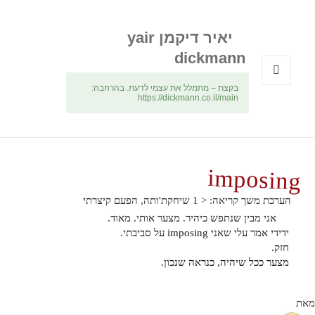
יאיר דיקמן yair
dickmann
בקצת – מתמלל את עצמי לדעת. בהרחבה:
תפריטים
https://dickmann.co.il/main
ווידג'טים
imposing
הערכת משך קריאה:
< 1
שיחקת'ותה, הפעם קיצרתי
אני מבין שנתפש כיהיר. מצער אותי. מאוד.
ידידי אמר עלי שאני imposing על סביבתי.
חזק.
מצער ככל שיהיה, כנראה שנכון.
מאת