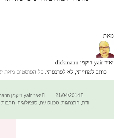
מאת
יאיר yair דיקמן dickmann
כותב למחייתי, לא לפרנסתי.
כל הפוסטים מאת יאיר yair דיקמן ann
פורסם
מחבר
21/04/2014
יאיר yair דיקמן dickmann
בתאריך
ודת
,
התנהגות
,
טכנולוגיה
,
סוציולוגיה
,
תרבות
כתיבת תגובה
האימייל לא יוצג באתר.
שדות החובה מסומנים
*