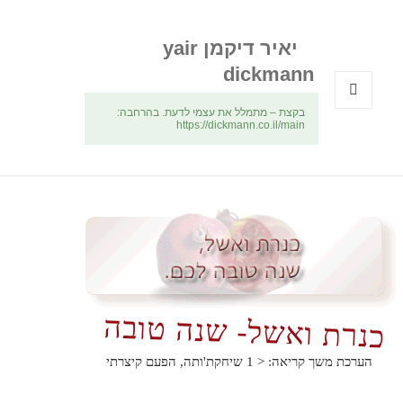
יאיר דיקמן yair
dickmann
בקצת – מתמלל את עצמי לדעת. בהרחבה:
תפריטים
https://dickmann.co.il/main
ווידג'טים
כנרת ואשל- שנה טובה
הערכת משך קריאה:
< 1
שיחקת'ותה, הפעם קיצרתי