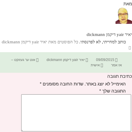
מאת
יאיר yair דיקמן dickmann
כותב למחייתי, לא לפרנסתי.
כל הפוסטים מאת יאיר yair דיקמן dickmann‏
פורסם
מחבר
קטגוריות
09/09/2015
יאיר yair דיקמן dickmann
אוט ער געזוקט –
בתאריך
תגיות
אז אמר
אישית
כתיבת תגובה
האימייל לא יוצג באתר.
שדות החובה מסומנים
*
התגובה שלך
*