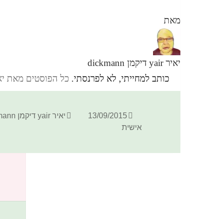
מאת
יאיר yair דיקמן dickmann
כותב למחייתי, לא לפרנסתי.
כל הפוסטים מאת יאיר yair דיקמן ann
פורסם
מחבר
13/09/2015
יאיר yair דיקמן dickmann
בתאריך
אישית
כתיבת תגובה
האימייל לא יוצג באתר.
שדות החובה מסומנים
*
התגובה שלך
*