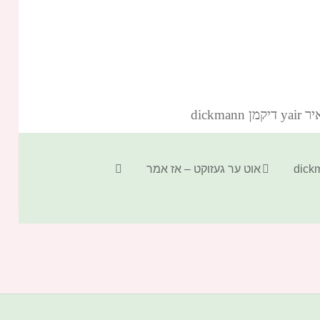
dickm‏
קטגוריות
תגיות
אוט ער געזוקט – אז אמר