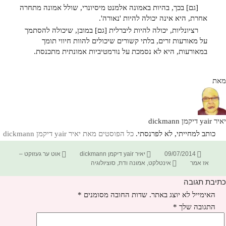
[גם] בכך, בהיות באמונה אלמנט מיסיונרי, שולל אמונה מתחרה
אחרת, היא אינה יכולה להיות 'נאורה'.
רציונליות, יכולה להיות ליברלית [גם] במובן, שיכולה להסתמך
על מאורעות זרים, בלתי קשורים שיכולים להוות חיווי תומך
במאורעות, היא לא נסמכת על נורמטיביות אמונתית מתכנסת.
מאת
יאיר yair דיקמן dickmann
כותב למחייתי, לא לפרנסתי.
כל הפוסטים מאת יאיר yair דיקמן dickmann‏
פורסם
מחבר
קטגוריות
09/07/2014
יאיר yair דיקמן dickmann
אוט ער געזוקט –
בתאריך
תגיות
אז אמר
אינטלקט
,
אמונה ודת
,
סוציולוגיה
כתיבת תגובה
האימייל לא יוצג באתר.
שדות החובה מסומנים
*
התגובה שלך
*