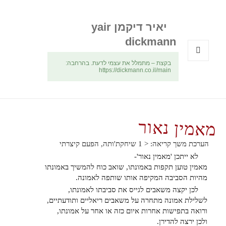
יאיר דיקמן yair
dickmann
בקצת – מתמלל את עצמי לדעת. בהרחבה:
תפריטים
https://dickmann.co.il/main
ווידג'טים
מאמין נאור
הערכת משך קריאה:
< 1
שיחקת'ותה, הפעם קיצרתי
לא ייתכן 'מאמין נאור'-
מאמין טוען תקפות באמונתו, שואב כוח להמשיך באמונתו
מהיות הסביבה המקיפה אותו שותפה לאמונה.
לכן יקצה משאבים לגייס את סביבתו לאמונתו,
לשלילת אמונה מתחרה על משאבים ריאליים ותודעתיים,
ורואה בתפישות אחרות איום כזה או אחר על אמונתו,
ולכן ירצה להדירן.