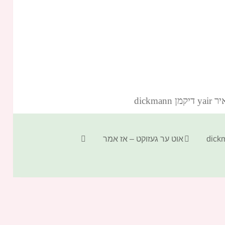
dickm‏
קטגוריות
תגיות
אוט ער געזוקט – אז אמר