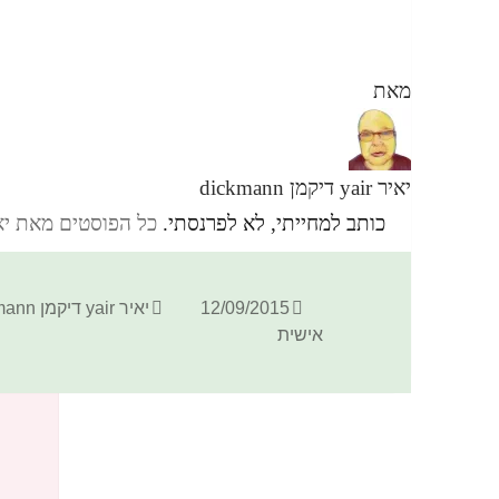
מאת
יאיר yair דיקמן dickmann
כותב למחייתי, לא לפרנסתי.
כל הפוסטים מאת יאיר yair דיקמן ann
פורסם
מחבר
12/09/2015
יאיר yair דיקמן dickmann
בתאריך
אישית
כתיבת תגובה
האימייל לא יוצג באתר.
שדות החובה מסומנים
*
התגובה שלך
*