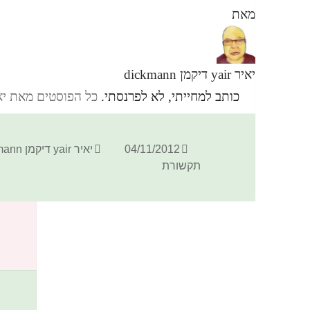
מאת
יאיר yair דיקמן dickmann
כותב למחייתי, לא לפרנסתי.
כל הפוסטים מאת יאיר yair דיקמן ann
פורסם
מחבר
04/11/2012
יאיר yair דיקמן dickmann
בתאריך
תקשורת
כתיבת תגובה
האימייל לא יוצג באתר.
שדות החובה מסומנים
*
התגובה שלך
*