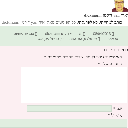
יאיר yair דיקמן dickmann
כותב למחייתי, לא לפרנסתי.
כל הפוסטים מאת יאיר yair דיקמן dickmann‏
פורסם
מחבר
קטגוריות
08/04/2013
יאיר yair דיקמן dickmann
אוט ער געזוקט –
בתאריך
תגיות
אז אמר
אינטלקט
,
התנהגות
,
חינוך
,
סוציולוגיה
,
רגש
כתיבת תגובה
האימייל לא יוצג באתר.
שדות החובה מסומנים
*
התגובה שלך
*
שם
*
אימייל
*