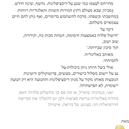
מתייחס לעצמו כמי שנע על דיסציפלינות. נחשף, שינה חידש.
(מכיוון שבא מעולם דתי) הגזירות השוות והאלגוריות רווחות
במחשבתו ובשפתו, מרבה להשתמש בדימויים, ואף נותן להם חיים
עצמאיים משלהם.
דיבר על
'חישול פלדה באמצעות חימומה, הטחת מכות בה, וקירורה,
שוב ושוב,
תוך סיכון שבירתה.'
מאוהב באליגוריה.
לתמיהתי.
אולי בשל היותו ניחן ביכולות-על
נע על יישום מסלול כישורים, מעשים, פרוטוקולים ורוטינות
הנובעות מאותו מקור על מגוון דיסציפלינות והתנועה היא רק תנועה
יישומית, לא תפישתית?.
ואני, בנמיכות שואייל, אז מה אם כך מחשלים פלדה? האם
בחירה באליגוריה בוראת מציאות ולכן יש להשליך את הבריאה
הוירטואלית הזו, כעונש, על בוראה, אישית?
מאת