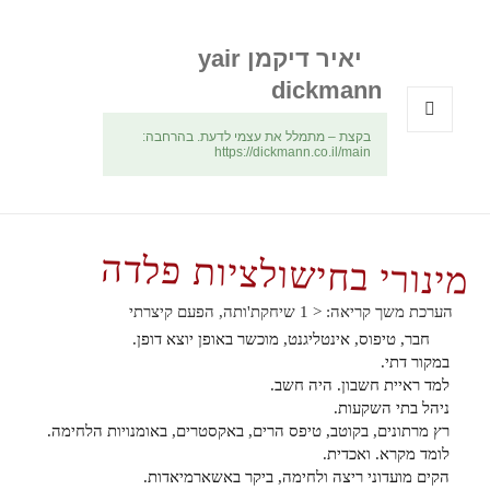
יאיר דיקמן yair
dickmann
בקצת – מתמלל את עצמי לדעת. בהרחבה:
תפריטים
https://dickmann.co.il/main
ווידג'טים
מינורי בחישולציות פלדה
הערכת משך קריאה:
< 1
שיחקת'ותה, הפעם קיצרתי
חבר, טיפוס, אינטליגנט, מוכשר באופן יוצא דופן.
במקור דתי.
למד ראיית חשבון. היה חשב.
ניהל בתי השקעות.
רץ מרתונים, בקוטב, טיפס הרים, באקסטרים, באומנויות הלחימה.
לומד מקרא. ואכדית.
הקים מועדוני ריצה ולחימה, ביקר באשארמיאדות.