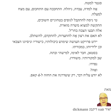
סנטר למטה.
אָה למדה, עבדה, ניהלה. התחככה עם התחכום, עם מצח
למעלה.
טי ניסה להתקבל לגופים בטחוניים חשוכים,
התקשה למצוא משרה מוארת.
אלה תבעו הצבה בחו"ל.
לא תאם את רצון אָה להתערות, להתקדם, להשתלב.
יירט פרויקט העושה שימוש ביכולותיו, כישוריו וניסיונו הצבאי
וכן ילידיותו, במכורתו.
בסטאן, חבר לאימו, למישהי ובתה.
שב למקורותיו. משודרג.
נפרדו.
ואָה?
לא יודע עליה דבר, רק ששדרגה את החזה ל-d קאפ.
מאת
יאיר yair דיקמן dickmann