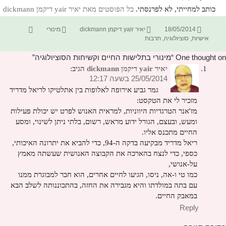
כותב למחייתי, לא לפרנסתי.
כל הפוסטים מאת יאיר yair דיקמן dickmann‏
פורסם
מחבר
קטגוריות
תגיות
18/05/2014
יאיר yair דיקמן dickmann
מינורי
בתאריך
אישיות
,
סוציולוגיה
,
תרבות
One thought on “מינורי בתלישות החיים וקשיחות הסוציולוגיה”
יאיר yair דיקמן dickmann
הגיב:
25/05/2014 בשעה 12:17
גמר גביע אירופה לאלופות בין אתלטיקו לריאל מדריד
מזכיר לי את הטקסט:
מז'אנר הטרגדיות היווניות, למראית האנוש לפרט יש יכולת פעילות
ומעש, ובעצם, הגורל ידוע מראש, רשום, בלתי ניתן לשינוי, ומסע
החיים מתכנס אליו.
ריאל מדריד מבקיעה בדקה ה-94, כדי להביא את יתרונה האיכותי,
כספי, כדי לנצח בהארכה את הקבוצה האנושית שעשתה מאמץ
על-אנושי,
כמו טי ו-אה, ניסו, הגיעו לחיים אחרים, הוא חבר למבוגרת ממנו
עם בתה במולדתו והיא מגבירה את החזה, בהתכוננותה לשלב הבא
במאבק החיים.
Reply