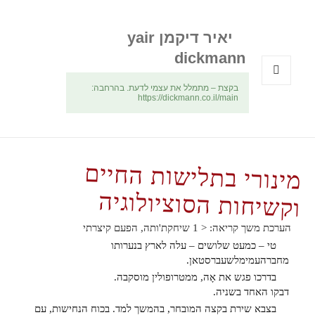
יאיר דיקמן yair
dickmann
בקצת – מתמלל את עצמי לדעת. בהרחבה:
תפריטים
https://dickmann.co.il/main
ווידג'טים
מינורי בתלישות החיים
וקשיחות הסוציולוגיה
הערכת משך קריאה:
< 1
שיחקת'ותה, הפעם קיצרתי
טי – כמעט שלושים – עלה לארץ בנערותו
מחברהעמימלשעברסטאן.
בדרכו פגש את אָה, ממטרופולין מוסקבה.
דבקו האחד בשניה.
בצבא שירת בקצה המובחר, בהמשך למד. בכוח הנחישות, עם