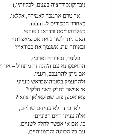
(ובריקונסידרציה בעצם, לכליותיי.)
אך טרם אתמכר לאמירה, אללאי,
כאחרון המכורים ל- mdmi
כאלכוהוליסט וכדראג ג'אנקאי.
האם ניתן לשדרג את אסוציאציותיי
ובאותה עת, אשנמך את כבודאיי?
כלומר, גבירותיי ואדוניי,
התאפקו נא עם ה'הנה זה מתחיל – אוי ויי'
אם ניתן להתעכב, רגעיי,
ולהתעמק בסוגיה שבראש מעייני:
אי אפשר לחלק לשני חלקיי?
צֶאראסען צום שטיקאלאך צוואי?
לא, כי זה לא עניינים שוליים,
אלה ענייני חיים רציניים:
כי, אם אי אפשר לחלק לשניים,
עם כל הכוונה והרצונותיים,