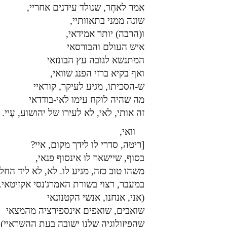
אמר לאחֶר, שנולד עידנים אחריי,
שונה ממני בתאוותיי,
ו(הרבה) יותר אמידאי,
איש העולם והבורסאי
המתנשא לגובה עץ הבונזאי
ואף בקיא ברזי הפנג שוואי,
ש-הסכיתו, מגיע לעיקר, קוראיי
מה שהיה לוקח עימו לאי-בודדאי
זה אותי, לאי, לא לעירו של יהושוע, עָיי.
וואי,
[ריטה, סדרי לו לידך מקום, איי?
בסוף, שיישאר לו אינסוף פנאי,
משהו טוב כזה, מגיע לו. לא, לא ליד החלו
במעבר, רצוי בשורת האמרג'נסי אקזיטאי.
(אני, אנחנו, אנשי הקטנונאי
שואבים, שואפים אינספירציה מהמצאי
שהפיזולוגיה שלנו ישובה בעת ההשראיי)