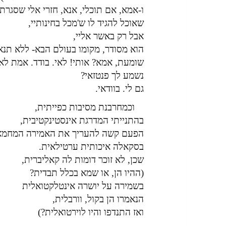
ו-אמא, אם תוכלי, אנא, חזרי אלי שסגרת 
שאוכל להגיד לו ש'מכל בחינותיי,
אבל רק באשר אליי,
הוא מסודר, מקומו בעולם הבא- ללא תנאי
שומעת, אמא? אותי! לאי. בודד. אמת לא 
נשמע לך פנטזאי?
גם לי. בוודאי.
וכמחרבנת מסיבות כפייתית,
בהתנייתי המדרגת אינסטינקטיבית,
הפעם קשה להעריך את האמירה המחמא
בסקאלה איכותית ערטילאית.
שכן, לא זוכר דומות לה קאליברית,
(ההיו הן, או שמא בכלל תבדית?
בשמירה על יושרה אינטלקטואלית
הנאמרו הן בקול, וורבלית,
ואז התנדפו והיו לוירטואלית?)