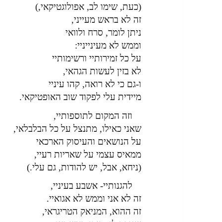
(כעת, שימו לב, אפולוגטיקאי,)
זה לא בראש מעייני,
ניתן לומר, סרח ולוואי
וממש לא מעינייניי:
על כל זמירותיי ורשימותיי
לא בזין לעשות הגהאי,
ו-גם כי לא רואה, קהו עיניי
מיידית עלי לפקוד שוב האופטיקאי.
וזה המקום לתוספותיי,
שאני כאילו, מתנצל על כל הבלבלאי,
על הנושאים והעיסוק הארכאי
ממאיס עצמי על שאריות רעיי,
(ניחא, אבל, יש להודות, גם עלי.)
להגנותיי- אשבע בעיניי,
זה לא אני וממש לא אגואיי.
זה ההוא, המניאק הטריגראי,