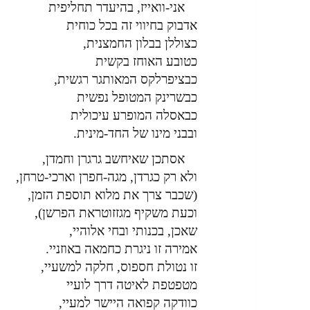
אני-וואייז, בהיעדר תחליפית
אדבוק בחיווי זה בכל כוחית
כצוללן בבלון החמצנית,
כטובע האוחז בקשית
כבציפרלקס המאותגר רגשית,
כבשרינק המטופל נפשית
כבאסלה המופרע עיכולית
ובבני מינו של החד-מינית.
אסתכן שאיחשב גרגרן וחמדן,
ולא רק כגרדן, מגה-חפרן וארכי-טרחן,
(שכבר צרך את מלוא תוספת הזמן,
וכעת משקיף מגזזוטראת הפרשן),
שאכן, בכנותי ובחי אלוהיי,
אמירה זו ניגרת כחמאה באוזניי.
זו נטולת חספוס, חלקה למשעיי,
מטפטפת לאיטה דרך לועיי
כוודקה קפואה היישר למעיי,