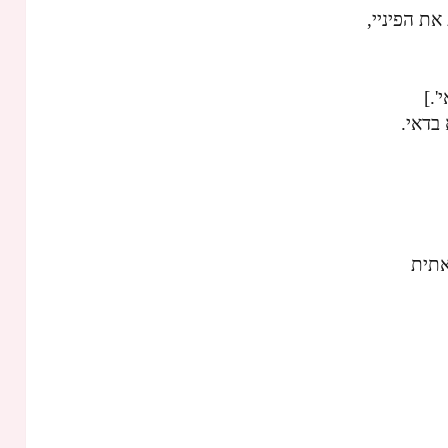
את הפיניי,
'.]
בדאי.
תית