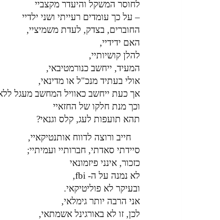
לחוסר המשקל והיעדר מקצביי
– על כך עומדים רעייתי ושני ילדיי
החוברים, בצדק, לעדת משמיציי,
האם ידידיי,
להלן קושיותיי,
המעיד, ייחשב כנורמטיבאי,
אולי בעתיד מנכ"ל או מדינאי,
אך כעת ייחשב כאוויל המחשב מעגל ללא 
וכך מנת חלקו של החזאיי
תהא תועפות לעג, קלס וגנאי?
חייב ורוצה לדווח אותנטיקאיי,
סיידתי סאדתי, חברותיי ועמיתיי;
כזכור, אינני פיזמונאי
לא נמנה על ה- fbi,
ובעיקר לא פוליטיקאי.
אני הרבה יותר גימלאי,
לכן, זו לא באורגינל אשמתאי,