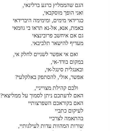
הגם שהממליץ כרגע ברלינאי,
ואני הופך מוסקבאי,
כגרידאי מימים, ומימימה היברידאי
באמת, אנא, אל-נא תראו בי גוזמאי
גם אם איחשב פרובינצאי
מעדיף להישאר תלביבאי.
ואם אי אפשר לשניים לחלק אי,
במקום בודד-אי,
ובאנגלית סינגל-אי,
אפשר, אולי, להסתפק באלקלעי?
ולכם קהילת מצוייניי,
האם לדעתכם ניתן לסמוך על ממליצאי?
האם בקוראכם השפרצותיי
לעיקום כתביי
בהתאמה לצרכיי
שורות המהוות עדות לעילגותיי,