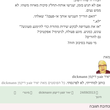
הבהירה שזה חשוב.
אם לא תגיע בזמן, יענישו אותה-
תחלץ סיכות מאיזה משהו. לא
ממש נעים.
"
האם הורייך הענישו אותך אי-פעם
?" שאלתי.
"
לא
."
"
אז את מעדיפה לבקש שירות מהורה כדי להימנע מעונש
?"
עונש, כמניע. מונע פעולה, לגיטימי? אפקטיבי?
גם להורים?
מי טעה בסיבוב הזה?
מאת
יאיר yair דיקמן dickmann
כותב למחייתי, לא לפרנסתי.
כל הפוסטים מאת יאיר yair דיקמן dickmann‏
פורסם
מחבר
קטגוריות
תגיות
24/09/2013
יאיר yair דיקמן dickmann
מינורי
בתאריך
חינוך
כתיבת תגובה