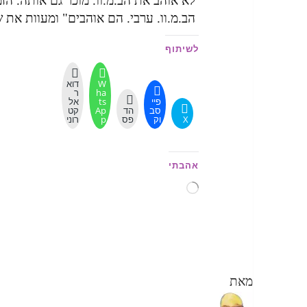
לא אוהב את הב.מ.וו. מוכר גם אותה. ה
הב.מ.וו. ערבי. הם אוהבים" ומעוות את ש
לשיתוף
W
דוא
ha
ר
פיי
ts
אל
סב
הד
Ap
קט
X
וק
פס
p
רוני
אהבתי
טוען...
מאת