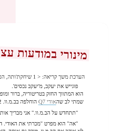
מינורי במודעות עצ
הערכת משך קריאה:
< 1
שיחקת'ותה, הפ
פוגייש את יעקב, מ'יעקב נכסים'.
הוא המתווך החזק בטריטוריה, ברור ומופגן
אודי Q7
שמתי לב שה
הוחלפה בב.מ.וו. 2 דלתות היפר-ספורטיבית עוצמתית ביותר.
"תתחדש על הב.מ.וו." אני מבריך אותו
"אה" הוא מפרט "מכרתי את האודי. היו