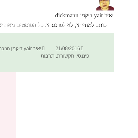
יאיר yair דיקמן dickmann
כותב למחייתי, לא לפרנסתי.
כל הפוסטים מאת יאיר yair דיקמן ann
פורסם
מחבר
21/08/2016
יאיר yair דיקמן dickmann
בתאריך
פיננסי
,
תקשורת
,
תרבות
הערות? אשמח לתגובתך