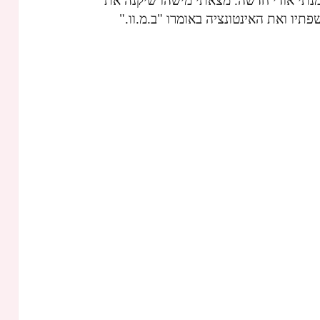
זמנתי אודי חדשה. מצאתי מישהו שיקנה את
פתיו ואת האינטונציה באומרו "ב.מ.וו."