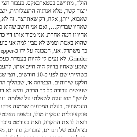
הולך, מתיישב בסטארבאקס. כעבור חצי
ייצור קשר, מלא אנרגיה התנצלותית, יוצא
שאבוא, ייתן, אקח, רק שאתרצה. זה לא, 
שאחיו שבדיוק…, ואם אני חושב שהוא כא
אחיו זו רמה אחרת. אני מכיר אותו דיי כד
שהוא באמת וממש לא מבין למה אני כועס
כך משתדל. אני, המכונה על ידו כ-
Grinder. לא נעים לי להיות בעמדת כעס
שומע שאחיו בדיוק היה חייב אותו, להע
כשהייתי שם לפני כ-10 
חלקנו שירותים. הבטיחה אז, שבהליך ה
שעושים עבורה כל כך הרבה, והיא לא רוצ
לעשן" הוא עונה לשאלתי על שלומה. עוז
העכשווית, בעלת המכונית שממנה פרקנו
פונקציונלית-עסקית מולו, ובשפה האינטימ
רואה לו את התקרה, וזאת בפורמט מוכר 
בצ'ולענט של חברים, עובדים, עוזרים, מ