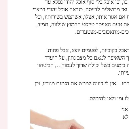
, וכן אוכל בלי סוף אוכל יהודי נפלא עד
תירס גרוסים ואז מבושלים לדייסה, כנראה אוכל יהודי במצבי
מח אם אגור איתו, אצלו, אשתמש בשירותיו, וכל
 את טעם האפטר טייסט החמוץ שנלווה, תמיד,
רכים-מתאכזבים-מצטערים.
דאבל בקוביות, לפעמים יוצא, אבל פחות.
זה לא שהוא לא רוצה; הוא כן, מתכוון, אך השאיפה למxם כל מצב נתון, על היעדר
ה בזמנים כשל יכולת שרוך לעמוד…, הביטחון
יתי.
 – אין לי כוונה לממש את הזמנת מגוריו, וכן
ו זמן ולאן להימלט.
אני
לא