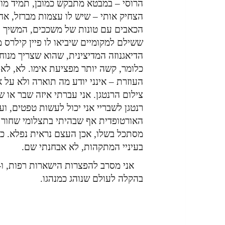
הרוסי – במבטא מתבקש כמובן, תמיד מו
הצחיק אותי – שיש לו עצמות מברזל, אח
הכאבים עם טונות של משככים, המשיך לח
ששילם למקומיים שיביאו לו פיין קילרס 
הדיאגנוזה המדיצינית, שהוא שצריך מנוח
כלומר, קשה יותר מפציעת אימו. לא, לא 
העוזרת – אינני יודע מה תוארה ולא על 
צילום הרנטגן. אני עברתי איזה שבר או
רנטגן לשבריי אני יכול לעשות טפטים, ו
האורטופדית אף שבהיתי בתצלומי שחור ל
מסתכל בשלו, אכן העצם נראית נפלא. כלומ
בעיניי המתקהות, לא אבחנתי שם.
בהקלה לעולם שנוהג כמנהגו.