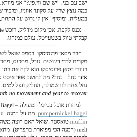
כמה נוצץ שרץ על סקונד אווניו, ומזכיר 
במעלית, ומוסיף "אין לי גרוש על התחת, 
קבלתי טיול בשטעייטל. עולם כמנהגו.
חוזר מסאן פרנסיסקו. בסמס שואל לש
מקרים לכדי ריגושים. נובל, מתכנס, מת
בעודי בסאן פרנסיסקו הוא לקח את בתו 
איזה נחל – נחל? מה לתושב אפר איסט סיי
נחל אחת לזו שמולה, החליק ונפל למים. 
th no movement and year to recover
למחרת אוכל בבייגל המעולה – Pick A Bagel שליד ביתו את ה
pumpernickel bagel
. מת על המנה. ע
muffin
melt (המנה הכי מפוארת בתפריט). מת