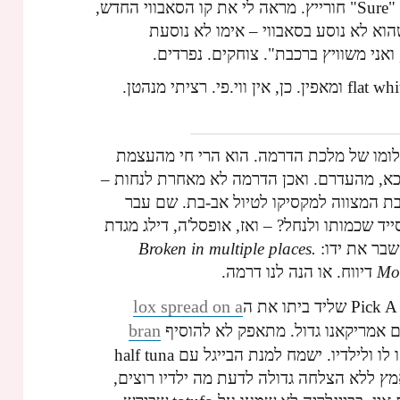
ישב עם בני. "יש שם ווי.פי.?" אני מוודא. "Sure" חורייץ. מראה לי את קו הסאבווי החדש,
שהוא לא נוסע בסאבווי – אימו לא נוסעת
ואני משוויץ ברכבת". צוחקים. נפרדים.
נכנס לקפה. אכן מקום מדליק. רוכש flat white ומאפין. כן, אין ווי.פי. רציתי מנהטן.
לומו של מלכת הדרמה. הוא הרי חי מהעצמת
דכא, מהעדרם. ואכן הדרמה לא מאחרת לנחות –
בת המצווה למקסיקו לטיול אב-בת. שם עבר
ד שכמותו ולנחל? – ואז, אופסל'ה, דילג מגדת
שבר את ידו:
Broken in multiple places.
Mon
דיווח. או הנה לנו דרמה.
lox spread on a
bran
ם אמריקאנו גדול. מתאפק לא להוסיף
טואסטד. שואל האם רוצה משהו לו ולילדיו. ישמח למנת הבייגל עם half tuna
אמץ ללא הצלחה גדולה לדעת מה ילדיו רוצים,