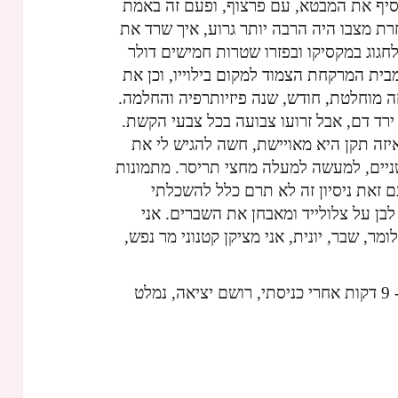
סיף את המבטא, עם פרצוף, ופעם זה באמת
רת מצבו היה הרבה יותר גרוע, איך שרד את
גוג במקסיקו ובפזרו שטרות חמישים דולר
מבית המרקחת הצמוד למקום בילוייו, וכן את
ה מוחלטת, חודש, שנה פיזיותרפיה והחלמה.
ירד דם, אבל זרועו צבועה בכל צבעי הקשת.
איזה תקן היא מאויישת, חשה להגיש לי את
 שניים, למעשה למעלה מחצי תריסר. מתמונות
עם זאת ניסיון זה לא תרם כלל להשכלתי
בן על צלולייד ומאבחן את השברים. אני
ר, שבר, יונית, אני מציקן קטנוני מר נפש,
אני מסרב להפצרות הישארות רפות, ו- 9 דקות אחרי כניסתי, רושם יציאה, נמלט