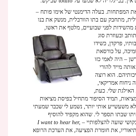
יגלריה לא שמעו על totufo שביקש.
את המפתחות. בעלה הדימנטי של אימו פותח –
לית, מתחבק עם בתו הוורבלית, מנשק את בנו
 מהשידות לפני שבועיים, מלטף את ראשו,
ותב ובעוזרת סוג
אבותיו, פרקדן, כשידו
שמיכה, על כורסאת
שן – היה לאמי כזו
אותה מייד להורי
כותיהם. הוא רוצה
ה ניחוח אמריקאי,
 האילגת שלי. כעת,
מציאות, תמיד הסיפור מתחיל בפיסת מציאות
לא משעשייע אותי יותר, נשמע לי שכבר שמעתי
ו שבתו תספר לי. שהוא מקפיד להוסיף
 בקושי שועה להצלפותיי –
I want to hear her,
יאוריו, את חומרת הפציעה, את הערכת הרופא