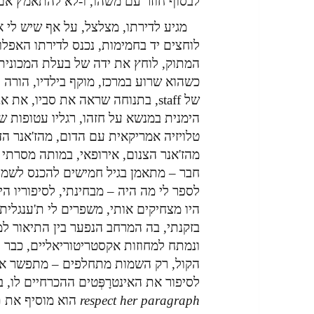
לבסוף חוזר עם משהו, ו-לא להתאמץ אם אין. בבי
מגיע לדירתו, מצלצל, על אף שיש לי 
לוחצים יד בחמימות, נכנס לדירתו האפלו
המתוק, לוחץ את ידה של בעלת המכונית
כשהוא שרוע במרכז, מוקף בילדיו, הורה ת
של staff, בתנוחה שראה את סביו, את 
הימנית במנשא על חזהו, רגליו עטופות 
טלויזיה אמריקאית עם הדום, מהז'אנר הד
מהז'אנר הצנום, אירופאי, במותה מסרתי 
חבר – מתאמן בגיל חמישים להכנס לשמי
לספר לי מה היה – מבחינתי, לסיפוריו הי
היו מצחיקים אותי, משפרים לי ת'ענגלית
בזקנתי, בה המרחב הנפער בין התיאור ל
ונמתח למחוזות אקסטריטוריאליים, כבר 
הקול, רק השמות מתחלפים – מתפשר אית
לסיפור את האינטרָפְּטים ההכרחיים לו,
respect her paragraph
הוא מוסיף את ת