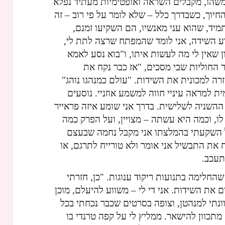
משהו, מקבלים השראה ואופטימיות מעתיד נפלא
יוך, כשבדרך כלל – שלא לומר על פי רוב – זה
מיד, שהוא עני מאנשיו, הם השקיעו זמנם,
ינוע השידה, אני לומד שהמפתח שרצה לתת לי,
ן שאין לי מה לעשות איתו, ו"בוא נסע לאמא
חוליות שבי מסכים, "אז כבר נקח את
זרה למכונית את השידות. "עולם כמנהגו נוהג"
ת למראה עיניי חווה למשמע אוזניי. נוסעים
78 בין השניה לראשונה ל- 73 בין ההשניה לשלישית. בדרך אני שומע איזה פראייר
ו, וכמה היא עשתה – מצויין, ועל הפרק כמה
 השקעתי בהמלצתו אני מקבל נחמה שבעצם
 את התבשיל אני אומר ולא טורייח לתרגם, או
תעכב.
שהחלימה בתנועות ריקוד ענוגות. "כן, חזרתי
 "Back to normal". פורקים את השידות. אני די לי – משווע להיעלם, מוכן
נתי למנהטן, וצופה בסרטים שכבר נכחתי בכל
 מתכוון להישאר. ממליץ לי על קפה טרנדי בו