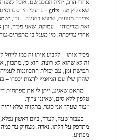
אחרי הרב, יהיה הכוכב שם, אוכל לצפות בו
שאפליץ מה- grits – גרעיני 
צבירה מגוונים, שיוגש בחגיגה – וכן, יש
זאת בנדיבותו – עמוקה, שאני מכיר, והן
אחרי צריכתה. מין מעגל בו מתפתים-צו
מכיר אותו – לקבוע איתו זה כמו לייחל ל
תפישת זמן, עם יכולת התכווננות לעמיד
שהחן שלו עם המאמץ לרצות יכפרו – בעי
מתאם שאגיע; ייתן לי את מפתחות דירתו
טלפון ללא סים, שאינני צריך.
"עוד שעה" אני סוגר, בתקווה שלא יהיה ל
כעבור שעה, לערך, ביום ראשון נפלא, 
מתדפק על דלתו. נאדה. מצחיק עד כמה 
מפתיע.