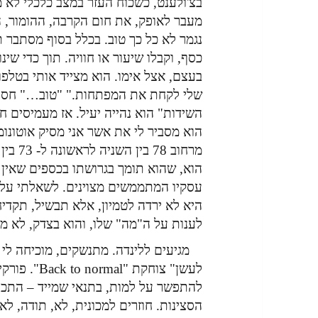
בצ'ולענט, כשכוח העזר במצב כלכלי לא 
מעבר לאופק, את חום הקרבה, ההומור, הח
נגמר לא כל כך טוב. בכלל בסוף מסתבר ת
כסף, וקבלו שיעור או חוויה. תוך כדי ש
בעצם, אצל אימו. הוא מצייד אותי בטלפו
שלי לקחת את המפתחות." "טוב…" חסר ה
השידות" הוא נהייה יעיל. אז מעמיסים ח
הוא מסביר לי את אשר אני מסיק אוטונומי
מרחוב 
הוא, שהוא תומך בגרושתו בכספים שאין ל
עסקיו המתממשים מצוינים. לשאלתי על
היא לא ירדה לטמיון, אלא תבשיל, תקדיח
לענות על ה"מה" שלו, והוא בצדק, לא מ
מגיעים ללינדה. מתנשקים, מוכיחה לי 
לעשן" צוחקת
להתפשר על למות, בתנאי שמייד – התכוו
הסצינות. חוזרים למכונית, לא, תודה, לא