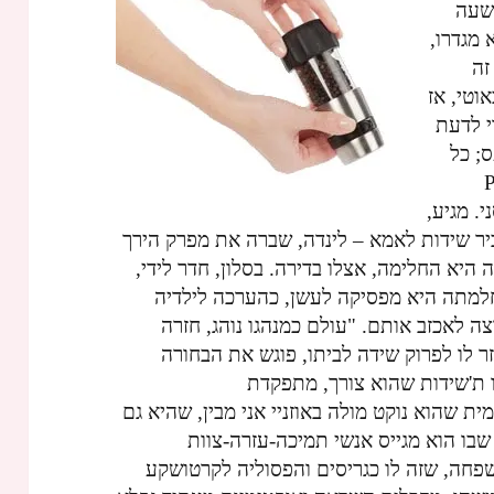
 שעה
 מגדרו,
זה
וטי, אז
י לדעת
; כל
Pepper
ני. מגיע,
ביר שידות לאמא – לינדה, שברה את מפרק הירך
חודשים, חצי שנה היא החלימה, אצלו בדירה. בסלון, חדר לידי,
חלמתה היא מפסיקה לעשן, כהערכה לילדיה
ה לאכזב אותם. "עולם כמנהגו נוהג, חזרה
ר לו לפרוק שידה לביתו, פוגש את הבחורה
 ת'שידות שהוא צורך, מתפקדת
ית שהוא נוקט מולה באוזניי אני מבין, שהיא גם
שבו הוא מגייס אנשי תמיכה-עזרה-צוות
שפחה, שזה לו כגריסים והפסוליה לקרטושקע