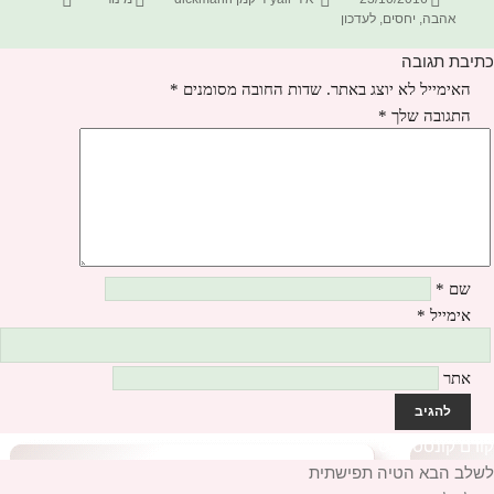
בתאריך
אהבה
,
יחסים
,
לעדכון
כתיבת תגובה
האימייל לא יוצג באתר.
שדות החובה מסומנים
*
התגובה שלך
*
שם
*
אימייל
*
אתר
יווט
קודם
הפוסט
קונסטרוקט
לשלב הבא
הקודם:
הפוסט
הטיה תפישתית