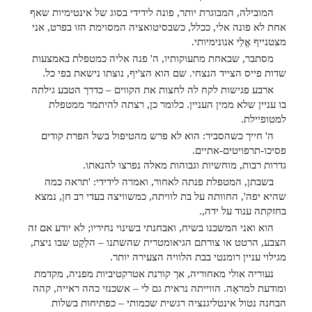
המובילה, המבוגרת יותר, פונה לידידי בסוג של אינטימיות שאף
אחת לא פונה אלי, ככלל, כשבסיטואציה המסוימת הזו בפרט, אני
מצטנייף אֱלֵיּ אנונימיותי.
מסתבר, שבאחת מתעוקותיו, ה' פנה אליה כמטפלת באמצעות
שדות פייס הצייד הנצחי. שם הוא הצ'יף, נוצתו נישאת בפי כל.
ארבע פגישות לקח לה לחצות את הקווים – כדרך הטבע גילתה
בו עניין שלא ממין העניין. כלומר כן, רצתה להיתמר ממטפלת
למטופיילת.
ה' חייך כשהסביר: הוא לא פרש מהטיפול בשל הפרת קודים
פסיכו-תרפויטים-אתיים.
גדרות רבות, מוחשיות וגבוהות מאלה נפרצו להנאתו.
בשבתן, המטפלת פנתה לאחור, ואמרה לידידי: 'תראה כמה
שהיא יפה', החוותה על בת לוויתה, כמשוויצה בעדי רב חן, נמצא
בחזקתה ענוד על ידה,.
הוא ואני המשכנו בשיח, ואבחנתי בשינוי נחיריו; לא יודע אם זה
הצבע, הרטט או צורתם הגיאומטרית שהשתנו – הלַקָט שבו ניצת,
מגילוי עניין רומנטי בבת הלוויה הצעירה יותר.
נעוריה אולי מאחוריה, אך קורנת אטרקטיביות מפניה, מקדמת
ומודעת למראָה. הווייתה נראית גם לי – אשכנזי כהה ראייה, קהה
הבחנה נטול אינטליגנציה רגשית שכמותי – כפתיחות בשלות