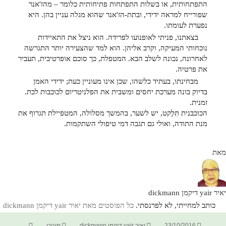
התפתחותית, או בשלות התפתחות פתיחותית כלומר – מהז'אנר
שפורייח למראה ידידי, ובתת-הז'אנר שהוא מגלה עניין בהן. היא
נפערת לעומתו.
בצאתנו, פניתי לאופנועו לפרידה. הוא ניצל את התאיידות
נוכחותי המעיקה, וקרב אליהן. הוא למד שהצעירה יותר התגרשה
לאחרונה, נכונה לשלב הבא. המטפלת, כך סוכם אופרטיבית, תעביר
את פרטיה.
מבחינתו, בעתיד כלשהו, שכן אינו מעוניין כעת; ידידי האמן
בדיוק בונה מערכת יחסים ומשבית את הפלניטריום לכוכבות לכת.
זמנית.
הכוכבנית תִּלָקט, יש לשער, בהמשך מסלולה, המטפיילת תגרוף את
מנת התודה, ואולי גם תגבה דמי טיפולי השתקמות.
מאת
יאיר yair דיקמן dickmann
כותב למחייתי, לא לפרנסתי.
כל הפוסטים מאת יאיר yair דיקמן dickmann‏
פורסם
מחבר
קטגוריות
תגיות
23/10/2016
יאיר yair דיקמן dickmann
מינורי